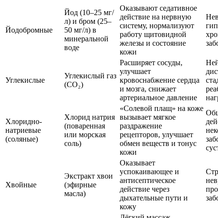
Оказывают седативное
Йод (10–25 мг/
действие на нервную
Нев
л) и бром (25–
систему, нормализуют
гип
Йодобромные
50 мг/л) в
работу щитовидной
хро
минеральной
железы и состояние
заб
воде
кожи
Расширяет сосуды,
Ней
улучшает
дис
Углекислый газ
Углекислые
кровоснабжение сердца
ста
(CO₂)
и мозга, снижает
реа
артериальное давление
наг
«Солевой плащ» на коже
Об
Хлорид натрия
вызывает мягкое
Хлоридно-
дей
(поваренная
раздражение
натриевые
нек
или морская
рецепторов, улучшает
(соляные)
заб
соль)
обмен веществ и тонус
сус
кожи
Оказывает
успокаивающее и
Стр
Экстракт хвои
антисептическое
нев
Хвойные
(эфирные
действие через
про
масла)
дыхательные пути и
заб
кожу
Лёгкий массаж