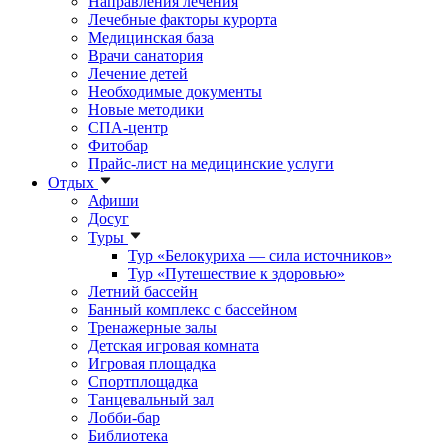
Направления лечения
Лечебные факторы курорта
Медицинская база
Врачи санатория
Лечение детей
Необходимые документы
Новые методики
СПА-центр
Фитобар
Прайс-лист на медицинские услуги
Отдых
Афиши
Досуг
Туры
Тур «Белокуриха — сила источников»
Тур «Путешествие к здоровью»
Летний бассейн
Банный комплекс с бассейном
Тренажерные залы
Детская игровая комната
Игровая площадка
Спортплощадка
Танцевальный зал
Лобби-бар
Библиотека