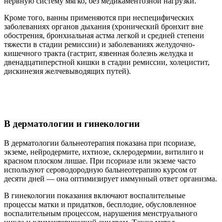
нервную систему мягко, без медикаментозной нагрузки.
Кроме того, ванны применяются при неспецифических
заболеваниях органов дыхания (хронический бронхит вне
обострения, бронхиальная астма легкой и средней степени
тяжести в стадии ремиссии) и заболеваниях желудочно-
кишечного тракта (гастрит, язвенная болезнь желудка и
двенадцатиперстной кишки в стадии ремиссии, холецистит,
дискинезия желчевыводящих путей).
В дерматологии и гинекологии
В дерматологии бальнеотерапия показана при псориазе,
экземе, нейродермите, ихтиозе, склеродермии, витилиго и
красном плоском лишае. При псориазе или экземе часто
используют сероводородную бальнеотерапию курсом от
десяти дней — она оптимизирует иммунный ответ организма.
В гинекологии показания включают воспалительные
процессы матки и придатков, бесплодие, обусловленное
воспалительным процессом, нарушения менструального