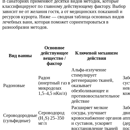
В санаториях применяют десятки видов методик, которые
классифицируют по главному действующему фактору. Выбор
зависит не от желания гостя, а от медицинских показаний и
ресурсов курорта. Ниже — сводная таблица основных видов
лечебных ванн, которая поможет сориентироваться в
разнообразии методов.
Основное
действующее
Ключевой механизм
Вид ванны
вещество /
действия
фактор
Альфа-излучение
стимулирует
Радон
Заб
регенерацию тканей,
(инертный газ в
сус
Радоновые
оказывает
микродозах
нев
обезболивающее и
1,5–4,5 нКи/л)
кож
противовоспалительное
действие
Расширяет мелкие
Заб
Сероводород
сосуды, улучшает
дви
Сероводородные
(H₂S) 25–350
кровоснабжение органов
апп
(сульфидные)
мг/л
и суставов, ускоряет
(де
восстановление тканей
пос