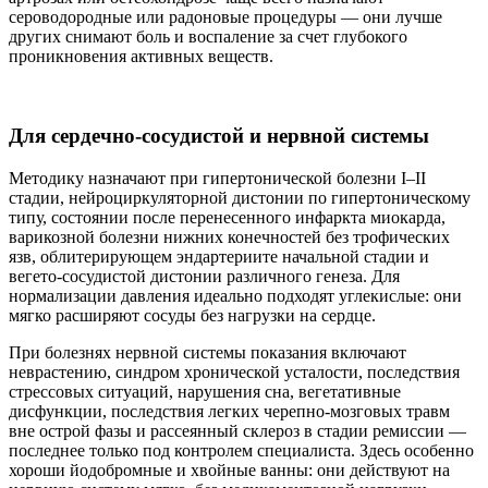
сероводородные или радоновые процедуры — они лучше
других снимают боль и воспаление за счет глубокого
проникновения активных веществ.
Для сердечно-сосудистой и нервной системы
Методику назначают при гипертонической болезни I–II
стадии, нейроциркуляторной дистонии по гипертоническому
типу, состоянии после перенесенного инфаркта миокарда,
варикозной болезни нижних конечностей без трофических
язв, облитерирующем эндартериите начальной стадии и
вегето-сосудистой дистонии различного генеза. Для
нормализации давления идеально подходят углекислые: они
мягко расширяют сосуды без нагрузки на сердце.
При болезнях нервной системы показания включают
неврастению, синдром хронической усталости, последствия
стрессовых ситуаций, нарушения сна, вегетативные
дисфункции, последствия легких черепно-мозговых травм
вне острой фазы и рассеянный склероз в стадии ремиссии —
последнее только под контролем специалиста. Здесь особенно
хороши йодобромные и хвойные ванны: они действуют на