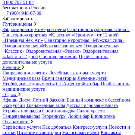
8 800 707 51 84
бесплатно по России
+7 (960) 948-07-39
Забронировать
Путёвки/цены
Забронировать
Номера и цены
Санаторно-курортная «Люкс»
Санаторно-курортная «Классик»
«Премиум» от 12 дней
«Премиум Чек-Ап»
Санаторно-курортная «Мужская сила»
Оздоровительная «Мужское здоровье»
Оздоровительная
«Классик»
Оздоровительная «Релакс»
Оздоровительная
«Лайт» от 2 дней
Спецпредложения
Прайс-лист на
дополнительные услуги
Лечение
Направления лечения
Лечебные факторы курорта
Медицинская база
Врачи санатория
Лечение детей
Необходимые документы
СПА-центр
Фитобар
Прайс-лист на
медицинские услуги
Отдых
Афиши
Досуг
Летний бассейн
Банный комплекс с бассейном
Экскурсии
Тренажерные залы
Детская игровая комната
Игровая площадка
Спортплощадка
Салон красоты
Танцевальный зал
Терренкуры
Лобби-бар
Библиотека
О санатории
Сервисные услуги
Как добраться
Конгресс-услуги
Новости и
статьи
Питание в санатории
Налоговый вычет
Контакты