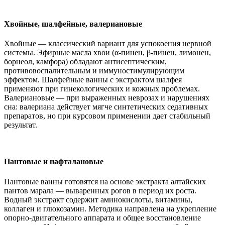
Хвойные, шалфейные, валериановые
Хвойные — классический вариант для успокоения нервной
системы. Эфирные масла хвои (α-пинен, β-пинен, лимонен,
борнеол, камфора) обладают антисептическим,
противовоспалительным и иммуностимулирующим
эффектом. Шалфейные ванны с экстрактом шалфея
применяют при гинекологических и кожных проблемах.
Валериановые — при выраженных неврозах и нарушениях
сна: валериана действует мягче синтетических седативных
препаратов, но при курсовом применении дает стабильный
результат.
Пантовые и нафталановые
Пантовые ванны готовятся на основе экстракта алтайских
пантов марала — вываренных рогов в период их роста.
Водный экстракт содержит аминокислоты, витамины,
коллаген и глюкозамин. Методика направлена на укрепление
опорно-двигательного аппарата и общее восстановление