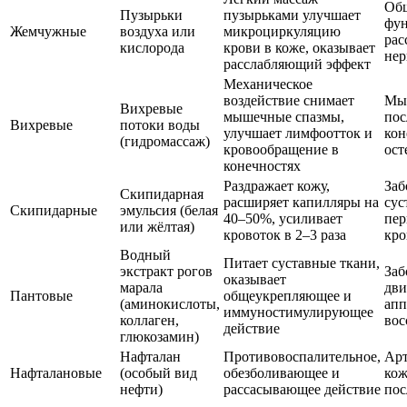
Общ
Пузырьки
пузырьками улучшает
фу
Жемчужные
воздуха или
микроциркуляцию
рас
кислорода
крови в коже, оказывает
нер
расслабляющий эффект
Механическое
воздействие снимает
Мы
Вихревые
мышечные спазмы,
пос
Вихревые
потоки воды
улучшает лимфоотток и
кон
(гидромассаж)
кровообращение в
ост
конечностях
Раздражает кожу,
Заб
Скипидарная
расширяет капилляры на
сус
Скипидарные
эмульсия (белая
40–50%, усиливает
пер
или жёлтая)
кровоток в 2–3 раза
кро
Водный
Питает суставные ткани,
экстракт рогов
Заб
оказывает
марала
дви
Пантовые
общеукрепляющее и
(аминокислоты,
апп
иммуностимулирующее
коллаген,
вос
действие
глюкозамин)
Нафталан
Противовоспалительное,
Арт
Нафталановые
(особый вид
обезболивающее и
кож
нефти)
рассасывающее действие
пос