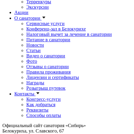
Терренкуры
Экскурсии
Акции
О санатории
Сервисные услуги
Конференц-зал в Белокурихе
Налоговый вычет за лечение в санатории
Питание в санатории
Новости
Статьи
Видео о санатории
Фото
Отзывы о санатории
Правила проживания
Лицензии и сертификаты
Награды
Розыгрыш путевок
Контакты
Конгресс-услуги
Как добраться
Реквизиты
Способы оплаты
Официальный сайт санатория «Сибирь»
Белокуриха, ул. Славского, 67