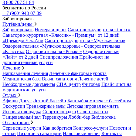
8 800 707 51 84
бесплатно по России
+7 (960) 948-07-39
Забронировать
Путёвки/цены
Забронировать
Номера и цены
Санаторно-курортная «Люкс»
Санаторно-курортная «Классик»
«Премиум» от 12 дней
«Премиум Чек-Ап»
Санаторно-курортная «Мужская сила»
Оздоровительная «Мужское здоровье»
Оздоровительная
«Классик»
Оздоровительная «Релакс»
Оздоровительная
«Лайт» от 2 дней
Спецпредложения
Прайс-лист на
дополнительные услуги
Лечение
Направления лечения
Лечебные факторы курорта
Медицинская база
Врачи санатория
Лечение детей
Необходимые документы
СПА-центр
Фитобар
Прайс-лист на
медицинские услуги
Отдых
Афиши
Досуг
Летний бассейн
Банный комплекс с бассейном
Экскурсии
Тренажерные залы
Детская игровая комната
Игровая площадка
Спортплощадка
Салон красоты
Танцевальный зал
Терренкуры
Лобби-бар
Библиотека
О санатории
Сервисные услуги
Как добраться
Конгресс-услуги
Новости и
статьи
Питание в санатории
Налоговый вычет
Контакты