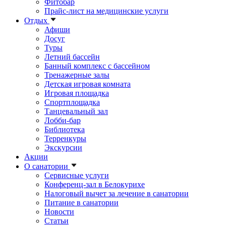
Фитобар
Прайс-лист на медицинские услуги
Отдых
Афиши
Досуг
Туры
Летний бассейн
Банный комплекс с бассейном
Тренажерные залы
Детская игровая комната
Игровая площадка
Спортплощадка
Танцевальный зал
Лобби-бар
Библиотека
Терренкуры
Экскурсии
Акции
О санатории
Сервисные услуги
Конференц-зал в Белокурихе
Налоговый вычет за лечение в санатории
Питание в санатории
Новости
Статьи