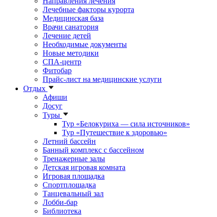
Направления лечения
Лечебные факторы курорта
Медицинская база
Врачи санатория
Лечение детей
Необходимые документы
Новые методики
СПА-центр
Фитобар
Прайс-лист на медицинские услуги
Отдых
Афиши
Досуг
Туры
Тур «Белокуриха — сила источников»
Тур «Путешествие к здоровью»
Летний бассейн
Банный комплекс с бассейном
Тренажерные залы
Детская игровая комната
Игровая площадка
Спортплощадка
Танцевальный зал
Лобби-бар
Библиотека