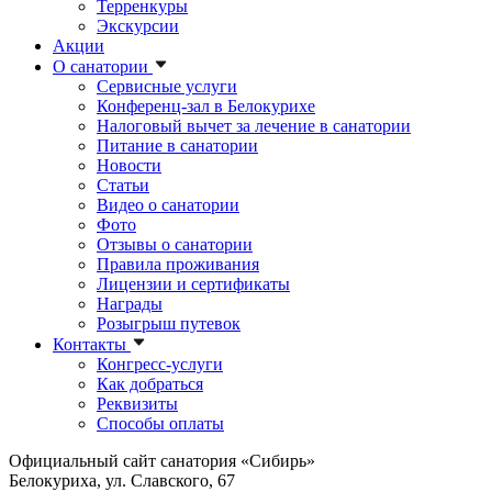
Терренкуры
Экскурсии
Акции
О санатории
Сервисные услуги
Конференц-зал в Белокурихе
Налоговый вычет за лечение в санатории
Питание в санатории
Новости
Статьи
Видео о санатории
Фото
Отзывы о санатории
Правила проживания
Лицензии и сертификаты
Награды
Розыгрыш путевок
Контакты
Конгресс-услуги
Как добраться
Реквизиты
Способы оплаты
Официальный сайт санатория «Сибирь»
Белокуриха, ул. Славского, 67