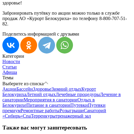
здоровье!
Забронировать путёвку по акции можно только в службе
продаж АО «Курорт Белокуриха» по телефону 8-800-707-51-
82.
Поделитесь информацией с друзьями
Категории
Новости
Статьи
Афиша
Темы
Выберите из списка
Акции
Бассейн
Здоровье
Зимний отдых
Курорт
Белокуриха
Летний отдых
Лечебные процедуры
Лечение в
санатории
Мероприятия в санатории
Отдых в
Белокурихе
Питание в санатории
Путевки
Путевки
премиум
Ремонтные работы
Розыгрыши
Санаторий
«Сибирь»
Спа
Терренкуры
тренажерный зал
Также вас могут заинтересовать