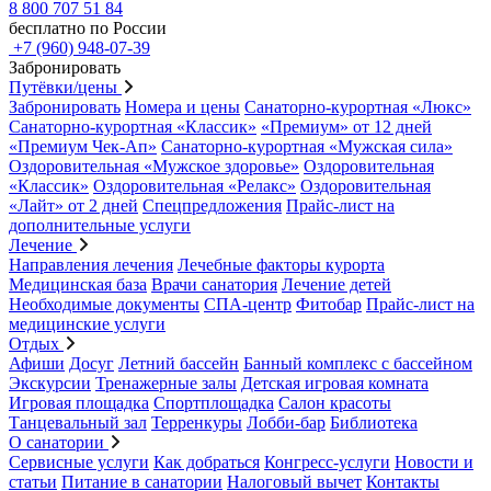
8 800 707 51 84
бесплатно по России
+7 (960) 948-07-39
Забронировать
Путёвки/цены
Забронировать
Номера и цены
Санаторно-курортная «Люкс»
Санаторно-курортная «Классик»
«Премиум» от 12 дней
«Премиум Чек-Ап»
Санаторно-курортная «Мужская сила»
Оздоровительная «Мужское здоровье»
Оздоровительная
«Классик»
Оздоровительная «Релакс»
Оздоровительная
«Лайт» от 2 дней
Спецпредложения
Прайс-лист на
дополнительные услуги
Лечение
Направления лечения
Лечебные факторы курорта
Медицинская база
Врачи санатория
Лечение детей
Необходимые документы
СПА-центр
Фитобар
Прайс-лист на
медицинские услуги
Отдых
Афиши
Досуг
Летний бассейн
Банный комплекс с бассейном
Экскурсии
Тренажерные залы
Детская игровая комната
Игровая площадка
Спортплощадка
Салон красоты
Танцевальный зал
Терренкуры
Лобби-бар
Библиотека
О санатории
Сервисные услуги
Как добраться
Конгресс-услуги
Новости и
статьи
Питание в санатории
Налоговый вычет
Контакты