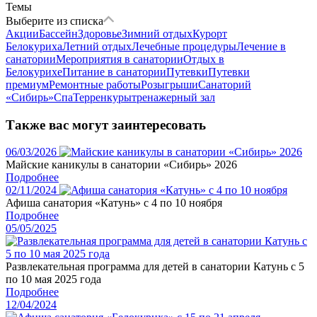
Темы
Выберите из списка
Акции
Бассейн
Здоровье
Зимний отдых
Курорт
Белокуриха
Летний отдых
Лечебные процедуры
Лечение в
санатории
Мероприятия в санатории
Отдых в
Белокурихе
Питание в санатории
Путевки
Путевки
премиум
Ремонтные работы
Розыгрыши
Санаторий
«Сибирь»
Спа
Терренкуры
тренажерный зал
Также вас могут заинтересовать
06/03/2026
Майские каникулы в санатории «Сибирь» 2026
Подробнее
02/11/2024
Афиша санатория «Катунь» с 4 по 10 ноября
Подробнее
05/05/2025
Развлекательная программа для детей в санатории Катунь с 5
по 10 мая 2025 года
Подробнее
12/04/2024