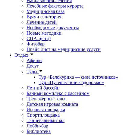
Направления лечения
Лечебные факторы курорта
Медицинская база
Врачи санатория
Лечение детей
Необходимые документы
Новые методики
СПА-центр
Фитобар
Прайс-лист на медицинские услуги
Отдых
Афиши
Досуг
Туры
Тур «Белокуриха — сила источников»
Тур «Путешествие к здоровью»
Летний бассейн
Банный комплекс с бассейном
Тренажерные залы
Детская игровая комната
Игровая площадка
Спортплощадка
Танцевальный зал
Лобби-бар
Библиотека