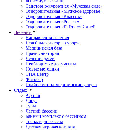
«Премиум Чек-ап»
Санаторно-курортная «Мужская сила»
Оздоровительная «Мужское здоровье»
Оздоровительная «Классик»
Оздоровительная «Релакс»
Оздоровительная «Лайт» от 2 дней
Лечение
Направления лечения
Лечебные факторы курорта
Медицинская база
Врачи санатория
Лечение детей
Необходимые документы
Новые методики
СПА-центр
Фитобар
Прайс-лист на медицинские услуги
Отдых
Афиши
Досуг
Туры
Летний бассейн
Банный комплекс с бассейном
Тренажерные залы
Детская игровая комната