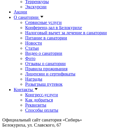
Терренкуры
Экскурсии
Акции
О санатории
Сервисные услуги
Конференц-зал в Белокурихе
Налоговый вычет за лечение в санатории
Питание в санатории
Новости
Статьи
Видео о санатории
Фото
Отзывы о санатории
Правила проживания
Лицензии и сертификаты
Награды
Розыгрыш путевок
Контакты
Конгресс-услуги
Как добраться
Реквизиты
Способы оплаты
Официальный сайт санатория «Сибирь»
Белокуриха, ул. Славского, 67