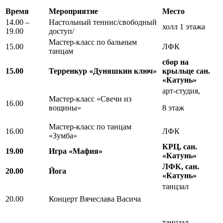
Время
Мероприятие
Место
14.00 –
Настольный теннис/свободный
холл 1 этажа
19.00
доступ/
Мастер-класс по бальным
15.00
ЛФК
танцам
сбор на
15.00
Терренкур «Дуняшкин ключ»
крыльце сан.
«Катунь»
арт-студия,
Мастер-класс «Свечи из
16.00
вощины»
8 этаж
Мастер-класс по танцам
16.00
ЛФК
«Зумба»
КРЦ, сан.
19.00
Игра «Мафия»
«Катунь»
ЛФК, сан.
20.00
Йога
«Катунь»
танцзал
20.00
Концерт Вячеслава Васича
танцзал