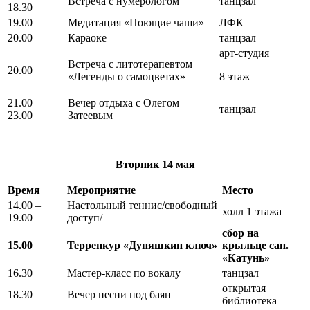
Встреча с нумерологом
танцзал
18.30
19.00
Медитация «Поющие чаши»
ЛФК
20.00
Караоке
танцзал
арт-студия
Встреча с литотерапевтом
20.00
«Легенды о самоцветах»
8 этаж
21.00 –
Вечер отдыха с Олегом
танцзал
23.00
Затеевым
Вторник
14 мая
Время
Мероприятие
Место
14.00 –
Настольный теннис/свободный
холл 1 этажа
19.00
доступ/
сбор на
15.00
Терренкур «Дуняшкин ключ»
крыльце сан.
«Катунь»
16.30
Мастер-класс по вокалу
танцзал
открытая
18.30
Вечер песни под баян
библиотека