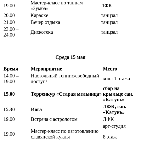
Мастер-класс по танцам
19.00
ЛФК
«Зумба»
20.00
Караоке
танцзал
21.00
Вечер отдыха
танцзал
23.00 –
Дискотека
танцзал
24.00
Среда
15 мая
Время
Мероприятие
Место
14.00 –
Настольный теннис/свободный
холл 1 этажа
19.00
доступ/
сбор на
15.00
Терренкур «Старая мельница»
крыльце сан.
«Катунь»
ЛФК, сан.
15.30
Йога
«Катунь»
19.00
Встреча с астрологом
ЛФК
арт-студия
Мастер-класс по изготовлению
19.00
славянской куклы
8 этаж