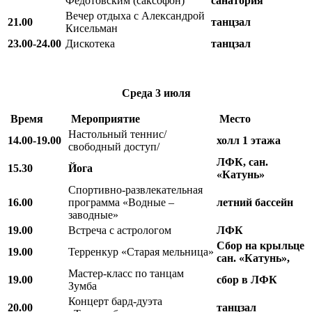
Федотовским (саксофон)
санатория
Вечер отдыха с Александрой
21.00
танцзал
Кисельман
23.00-24.00
Дискотека
танцзал
Среда
3 июля
Время
Мероприятие
Место
Настольный теннис/
14.00-19.00
холл 1 этажа
свободный доступ/
ЛФК, сан.
15.30
Йога
«Катунь»
Спортивно-развлекательная
16.00
программа «Водные –
летний бассейн
заводные»
19.00
Встреча с астрологом
ЛФК
Сбор на крыльце
19.00
Терренкур «Старая мельница»
сан. «Катунь»,
Мастер-класс по танцам
19.00
сбор в ЛФК
Зумба
Концерт бард-дуэта
20.00
танцзал