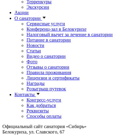
Терренкуры
Экскурсии
Акции
О санатории
Сервисные услуги
Конференц-зал в Белокурихе
Налоговый вычет за лечение в санатории
Питание в санатории
Новости
Статьи
Видео о санатории
Фото
Отзывы о санатории
Правила проживания
Лицензии и сертификаты
Награды
Розыгрыш путевок
Контакты
Конгресс-услуги
Как добраться
Реквизиты
Способы оплаты
Официальный сайт санатория «Сибирь»
Белокуриха, ул. Славского, 67