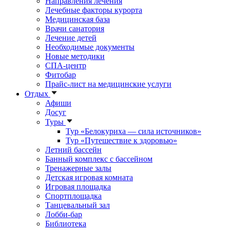
Направления лечения
Лечебные факторы курорта
Медицинская база
Врачи санатория
Лечение детей
Необходимые документы
Новые методики
СПА-центр
Фитобар
Прайс-лист на медицинские услуги
Отдых
Афиши
Досуг
Туры
Тур «Белокуриха — сила источников»
Тур «Путешествие к здоровью»
Летний бассейн
Банный комплекс с бассейном
Тренажерные залы
Детская игровая комната
Игровая площадка
Спортплощадка
Танцевальный зал
Лобби-бар
Библиотека