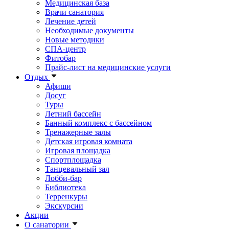
Медицинская база
Врачи санатория
Лечение детей
Необходимые документы
Новые методики
СПА-центр
Фитобар
Прайс-лист на медицинские услуги
Отдых
Афиши
Досуг
Туры
Летний бассейн
Банный комплекс с бассейном
Тренажерные залы
Детская игровая комната
Игровая площадка
Спортплощадка
Танцевальный зал
Лобби-бар
Библиотека
Терренкуры
Экскурсии
Акции
О санатории