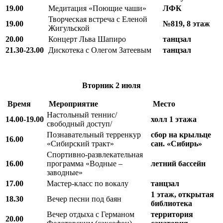
19.00
Медитация «Поющие чаши»
ЛФК
Творческая встреча с Еленой
19.00
№819, 8 этаж
Жигульской
20.00
Концерт Льва Шапиро
танцзал
21.30-23.00
Дискотека с Олегом Затеевым
танцзал
Вторник
2 июля
Время
Мероприятие
Место
Настольный теннис/
14.00-19.00
холл 1 этажа
свободный доступ/
Познавательный терренкур
сбор на крыльце
16.00
«Сибирский тракт»
сан. «Сибирь»
Спортивно-развлекательная
16.00
программа «Водные –
летний бассейн
заводные»
17.00
Мастер-класс по вокалу
танцзал
1 этаж, открытая
18.30
Вечер песни под баян
библиотека
Вечер отдыха с Германом
территория
20.00