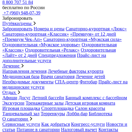
8 800 707 51 84
бесплатно по России
+7 (960) 948-07-39
Забронировать
Путёвки/цены
Забронировать
Номера и цены
Санаторно-курортная «Люкс»
Санаторно-курортная «Классик»
«Премиум» от 12 дней
«Премиум Чек-Ап»
Санаторно-курортная «Мужская сила»
Оздоровительная «Мужское здоровье»
Оздоровительная
«Классик»
Оздоровительная «Релакс»
Оздоровительная
«Лайт» от 2 дней
Спецпредложения
Прайс-лист на
дополнительные услуги
Лечение
Направления лечения
Лечебные факторы курорта
Медицинская база
Врачи санатория
Лечение детей
Необходимые документы
СПА-центр
Фитобар
Прайс-лист на
медицинские услуги
Отдых
Афиши
Досуг
Летний бассейн
Банный комплекс с бассейном
Экскурсии
Тренажерные залы
Детская игровая комната
Игровая площадка
Спортплощадка
Салон красоты
Танцевальный зал
Терренкуры
Лобби-бар
Библиотека
О санатории
Сервисные услуги
Как добраться
Конгресс-услуги
Новости и
статьи
Питание в санатории
Налоговый вычет
Контакты