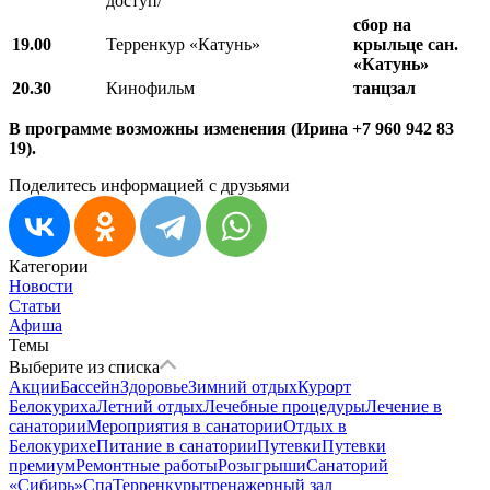
доступ/
сбор на
19.00
Терренкур «Катунь»
крыльце сан.
«Катунь»
20.30
Кинофильм
танцзал
В программе возможны изменения (Ирина +7 960 942 83
19).
Поделитесь информацией с друзьями
Категории
Новости
Статьи
Афиша
Темы
Выберите из списка
Акции
Бассейн
Здоровье
Зимний отдых
Курорт
Белокуриха
Летний отдых
Лечебные процедуры
Лечение в
санатории
Мероприятия в санатории
Отдых в
Белокурихе
Питание в санатории
Путевки
Путевки
премиум
Ремонтные работы
Розыгрыши
Санаторий
«Сибирь»
Спа
Терренкуры
тренажерный зал