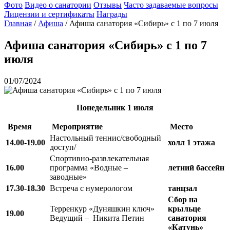
Фото
Видео о санатории
Отзывы
Часто задаваемые вопросы
Лицензии и сертификаты
Награды
Главная
/
Афиша
/
Афиша санатория «Сибирь» с 1 по 7 июля
Афиша санатория «Сибирь» с 1 по 7
июля
01/07/2024
Понедельник
1 июля
Время
Мероприятие
Место
Настольный теннис/свободный
14.00-19.00
холл 1 этажа
доступ/
Спортивно-развлекательная
16.00
программа «Водные –
летний бассейн
заводные»
17.30-18.30
Встреча с нумерологом
танцзал
Сбор на
Терренкур «Дуняшкин ключ»
крыльце
19.00
Ведущий – Никита Петин
санатория
«Катунь»