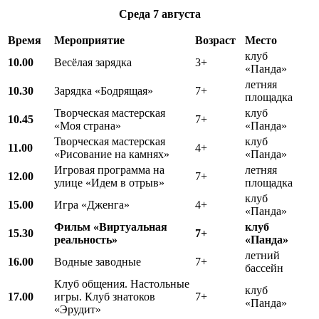
Среда
7 августа
Время
Мероприятие
Возраст
Место
клуб
10.00
Весёлая зарядка
3+
«Панда»
летняя
10.30
Зарядка «Бодрящая»
7+
площадка
Творческая мастерская
клуб
10.45
7+
«Моя страна»
«Панда»
Творческая мастерская
клуб
11.00
4+
«Рисование на камнях»
«Панда»
Игровая программа на
летняя
12.00
7+
улице «Идем в отрыв»
площадка
клуб
15.00
Игра «Дженга»
4+
«Панда»
Фильм «Виртуальная
клуб
15.
3
0
7+
реальность»
«Панда»
летний
16.00
Водные заводные
7+
бассейн
Клуб общения. Настольные
клуб
17.00
игры. Клуб знатоков
7+
«Панда»
«Эрудит»