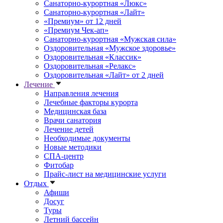
Санаторно-курортная «Люкс»
Санаторно-курортная «Лайт»
«Премиум» от 12 дней
«Премиум Чек-ап»
Санаторно-курортная «Мужская сила»
Оздоровительная «Мужское здоровье»
Оздоровительная «Классик»
Оздоровительная «Релакс»
Оздоровительная «Лайт» от 2 дней
Лечение
Направления лечения
Лечебные факторы курорта
Медицинская база
Врачи санатория
Лечение детей
Необходимые документы
Новые методики
СПА-центр
Фитобар
Прайс-лист на медицинские услуги
Отдых
Афиши
Досуг
Туры
Летний бассейн