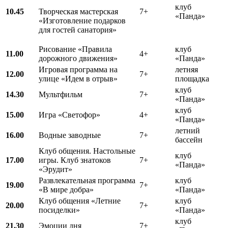
клуб
10.45
Творческая мастерская
7+
«Панда»
«Изготовление подарков
для гостей санатория»
Рисование «Правила
клуб
11.00
4+
дорожного движения»
«Панда»
Игровая программа на
летняя
12.00
7+
улице «Идем в отрыв»
площадка
клуб
14.30
Мультфильм
7+
«Панда»
клуб
15.00
Игра «Светофор»
4+
«Панда»
летний
16.00
Водные заводные
7+
бассейн
Клуб общения. Настольные
клуб
17.00
игры. Клуб знатоков
7+
«Панда»
«Эрудит»
Развлекательная программа
клуб
19.00
7+
«В мире добра»
«Панда»
Клуб общения «Летние
клуб
20.00
7+
посиделки»
«Панда»
клуб
21.30
Эмоции дня
7+