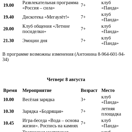
Развлекательная программа
клуб
19.00
7+
«Россия – сила»
«Панда»
клуб
19.40
Дискотека «Мегаулёт!»
7+
«Панда»
Клуб общения «Летние
клуб
20.00
7+
посиделки»
«Панда»
клуб
21.30
Эмоции дня
7+
«Панда»
В программе возможны изменения (Антонина 8-964-601-94-
34)
Четверг
8 августа
Время
Мероприятие
Возраст
Место
клуб
10.00
Весёлая зарядка
3+
«Панда»
летняя
10.30
Зарядка «Бодрящая»
7+
площадка
Игра-беседа «Вода – основа
клуб
10.45
7+
жизни». Роспись на камнях
«Панда»