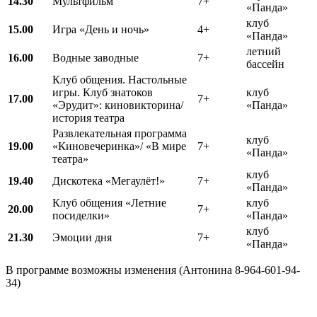
14.30
Мультфильм
7+
«Панда»
клуб
15.00
Игра «День и ночь»
4+
«Панда»
летний
16.00
Водные заводные
7+
бассейн
Клуб общения. Настольные
игры. Клуб знатоков
клуб
17.00
7+
«Эрудит»: киновикторина/
«Панда»
история театра
Развлекательная программа
клуб
19.00
«Киновечеринка»/ «В мире
7+
«Панда»
театра»
клуб
19.40
Дискотека «Мегаулёт!»
7+
«Панда»
Клуб общения «Летние
клуб
20.00
7+
посиделки»
«Панда»
клуб
21.30
Эмоции дня
7+
«Панда»
В программе возможны изменения (Антонина 8-964-601-94-
34)