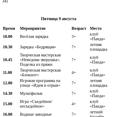
34)
Пятница
9 августа
Время
Мероприятие
Возраст
Место
клуб
10.00
Весёлая зарядка
3+
«Панда»
летняя
10.30
Зарядка «Бодрящая»
7+
площадка
Творческая мастерская
клуб
10.45
«Неведома зверушка».
7+
«Панда»
Поделка из пряжи
Творческая мастерская
клуб
11.00
4+
«Блокнот»
«Панда»
Игровая программа на
летняя
12.00
7+
улице «Идем в отрыв»
площадка
клуб
14.30
Мультфильм
7+
«Панда»
Игра «Съедобное/
клуб
15.00
4+
несъедобное»
«Панда»
летний
16.00
Водные заводные
7+
бассейн