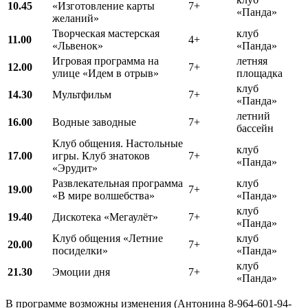
10.45
«Изготовление карты
7+
«Панда»
желаний»
Творческая мастерская
клуб
11.00
4+
«Львенок»
«Панда»
Игровая программа на
летняя
12.00
7+
улице «Идем в отрыв»
площадка
клуб
14.30
Мультфильм
7+
«Панда»
летний
16.00
Водные заводные
7+
бассейн
Клуб общения. Настольные
клуб
17.00
игры. Клуб знатоков
7+
«Панда»
«Эрудит»
Развлекательная программа
клуб
19.00
7+
«В мире волшебства»
«Панда»
клуб
19.40
Дискотека «Мегаулёт»
7+
«Панда»
Клуб общения «Летние
клуб
20.00
7+
посиделки»
«Панда»
клуб
21.30
Эмоции дня
7+
«Панда»
В программе возможны изменения (Антонина 8-964-601-94-