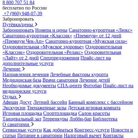
8 800 707 51 84
бесплатно по России
+7 (960) 948-07-39
Забронировать
Путёвки/цены
Забронировать
Номера и цены
Санаторно-курортная «Люкс»
Санаторно-курортная «Классик»
«Премиум» от 12 дней
«Премиум Чек-Ап»
Санаторно-курортная «Мужская сила»
Оздоровительная «Мужское здоровье»
Оздоровительная
«Классик»
Оздоровительная «Релакс»
Оздоровительная
«Лайт» от 2 дней
Спецпредложения
Прайс-лист на
дополнительные услуги
Лечение
Направления лечения
Лечебные факторы курорта
Медицинская база
Врачи санатория
Лечение детей
Необходимые документы
СПА-центр
Фитобар
Прайс-лист на
медицинские услуги
Отдых
Афиши
Досуг
Летний бассейн
Банный комплекс с бассейном
Экскурсии
Тренажерные залы
Детская игровая комната
Игровая площадка
Спортплощадка
Салон красоты
Танцевальный зал
Терренкуры
Лобби-бар
Библиотека
О санатории
Сервисные услуги
Как добраться
Конгресс-услуги
Новости и
статьи
Питание в санатории
Налоговый вычет
Контакты