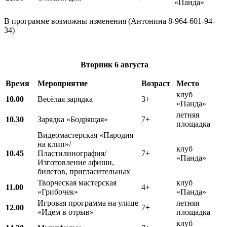
«Панда»
В программе возможны изменения (Антонина 8-964-601-94-
34)
Вторник
6 августа
Время
Мероприятие
Возраст
Место
клуб
10.00
Весёлая зарядка
3+
«Панда»
летняя
10.30
Зарядка «Бодрящая»
7+
площадка
Видеомастерская «Пародия
на клип»/
клуб
10.45
Пластилинография/
7+
«Панда»
Изготовление афиши,
билетов, пригласительных
Творческая мастерская
клуб
11.00
4+
«Грибочек»
«Панда»
Игровая программа на улице
летняя
12.00
7+
«Идем в отрыв»
площадка
клуб