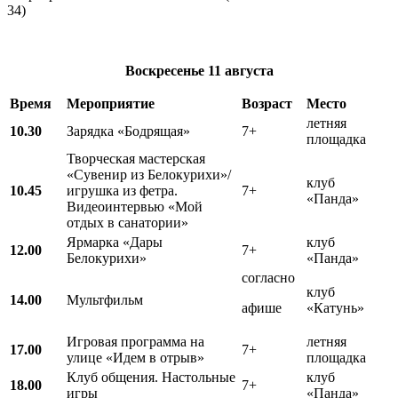
34)
Воскресенье
11 августа
Время
Мероприятие
Возраст
Место
летняя
10.30
Зарядка «Бодрящая»
7+
площадка
Творческая мастерская
«Сувенир из Белокурихи»/
клуб
10.45
игрушка из фетра.
7+
«Панда»
Видеоинтервью «Мой
отдых в санатории»
Ярмарка «Дары
клуб
12.00
7+
Белокурихи»
«Панда»
согласно
клуб
14.00
Мультфильм
афише
«Катунь»
Игровая программа на
летняя
17.00
7+
улице «Идем в отрыв»
площадка
Клуб общения. Настольные
клуб
18.00
7+
игры
«Панда»