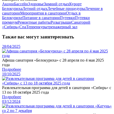
Акции
Бассейн
Здоровье
Зимний отдых
Курорт
Белокуриха
Летний отдых
Лечебные процедуры
Лечение в
санатории
Мероприятия в санатории
Отдых в
Белокурихе
Питание в санатории
Путевки
Путевки
премиум
Ремонтные работы
Розыгрыши
Санаторий
«Сибирь»
Спа
Терренкуры
тренажерный зал
Также вас могут заинтересовать
28/04/2025
Афиша санатория «Белокуриха» с 28 апреля по 4 мая 2025
года
Подробнее
10/10/2025
Развлекательная программа для детей в санатории «Сибирь» с
13 по 18 октября 2025 года
Подробнее
03/12/2024