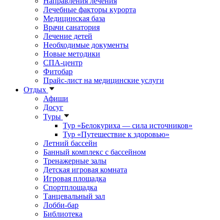
Направления лечения
Лечебные факторы курорта
Медицинская база
Врачи санатория
Лечение детей
Необходимые документы
Новые методики
СПА-центр
Фитобар
Прайс-лист на медицинские услуги
Отдых
Афиши
Досуг
Туры
Тур «Белокуриха — сила источников»
Тур «Путешествие к здоровью»
Летний бассейн
Банный комплекс с бассейном
Тренажерные залы
Детская игровая комната
Игровая площадка
Спортплощадка
Танцевальный зал
Лобби-бар
Библиотека