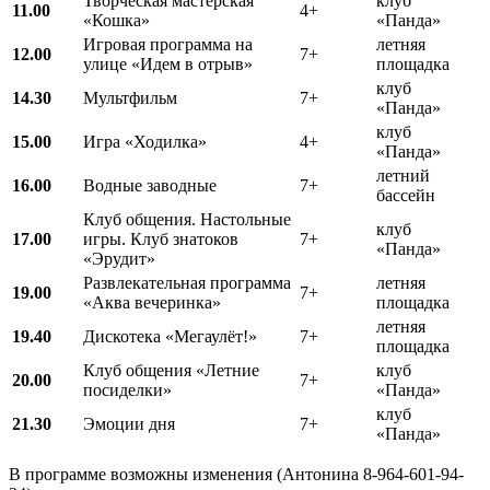
Творческая мастерская
клуб
11.00
4+
«Кошка»
«Панда»
Игровая программа на
летняя
12.00
7+
улице «Идем в отрыв»
площадка
клуб
14.30
Мультфильм
7+
«Панда»
клуб
15.00
Игра «Ходилка»
4+
«Панда»
летний
16.00
Водные заводные
7+
бассейн
Клуб общения. Настольные
клуб
17.00
игры. Клуб знатоков
7+
«Панда»
«Эрудит»
Развлекательная программа
летняя
19.00
7+
«Аква вечеринка»
площадка
летняя
19.40
Дискотека «Мегаулёт!»
7+
площадка
Клуб общения «Летние
клуб
20.00
7+
посиделки»
«Панда»
клуб
21.30
Эмоции дня
7+
«Панда»
В программе возможны изменения (Антонина 8-964-601-94-