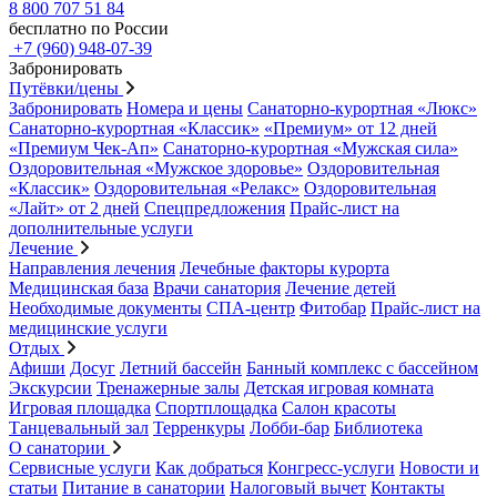
8 800 707 51 84
бесплатно по России
+7 (960) 948-07-39
Забронировать
Путёвки/цены
Забронировать
Номера и цены
Санаторно-курортная «Люкс»
Санаторно-курортная «Классик»
«Премиум» от 12 дней
«Премиум Чек-Ап»
Санаторно-курортная «Мужская сила»
Оздоровительная «Мужское здоровье»
Оздоровительная
«Классик»
Оздоровительная «Релакс»
Оздоровительная
«Лайт» от 2 дней
Спецпредложения
Прайс-лист на
дополнительные услуги
Лечение
Направления лечения
Лечебные факторы курорта
Медицинская база
Врачи санатория
Лечение детей
Необходимые документы
СПА-центр
Фитобар
Прайс-лист на
медицинские услуги
Отдых
Афиши
Досуг
Летний бассейн
Банный комплекс с бассейном
Экскурсии
Тренажерные залы
Детская игровая комната
Игровая площадка
Спортплощадка
Салон красоты
Танцевальный зал
Терренкуры
Лобби-бар
Библиотека
О санатории
Сервисные услуги
Как добраться
Конгресс-услуги
Новости и
статьи
Питание в санатории
Налоговый вычет
Контакты