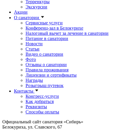
Терренкуры
Экскурсии
Акции
О санатории
Сервисные услуги
Конференц-зал в Белокурихе
Налоговый вычет за лечение в санатории
Питание в санатории
Новости
Статьи
Видео о санатории
Фото
Отзывы о санатории
Правила проживания
Лицензии и сертификаты
Награды
Розыгрыш путевок
Контакты
Конгресс-услуги
Как добраться
Реквизиты
Способы оплаты
Официальный сайт санатория «Сибирь»
Белокуриха, ул. Славского, 67