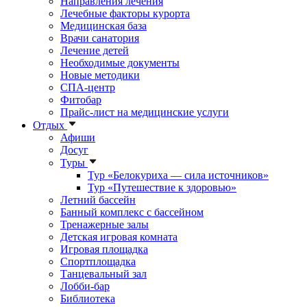
Направления лечения
Лечебные факторы курорта
Медицинская база
Врачи санатория
Лечение детей
Необходимые документы
Новые методики
СПА-центр
Фитобар
Прайс-лист на медицинские услуги
Отдых
Афиши
Досуг
Туры
Тур «Белокуриха — сила источников»
Тур «Путешествие к здоровью»
Летний бассейн
Банный комплекс с бассейном
Тренажерные залы
Детская игровая комната
Игровая площадка
Спортплощадка
Танцевальный зал
Лобби-бар
Библиотека