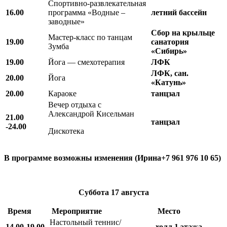
Спортивно-развлекательная
16.00
программа «Водные –
летний бассейн
заводные»
Сбор на крыльце
Мастер-класс по танцам
19.00
санатория
Зумба
«Сибирь»
19.00
Йога — смехотерапия
ЛФК
ЛФК, сан.
20.00
Йога
«Катунь»
20.00
Караоке
танцзал
Вечер отдыха с
Александрой Кисельман
21.00
танцзал
-24.00
Дискотека
В программе возможны изменения (Ирина+7 961 976 10 65)
Суббота
17 августа
Время
Мероприятие
Место
Настольный теннис/
14.00-19.00
холл 1 этажа