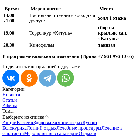
Время
М
ероприятие
Место
14.00 —
Настольный теннис/свободный
холл 1 этажа
21.00
доступ/
сбор на
19.00
Терренкур «Катунь»
крыльце сан.
«Катунь»
20.30
Кинофильм
танцзал
В программе возможны изменения (Ирина +7 961 976 10 65)
Поделитесь информацией с друзьями
Категории
Новости
Статьи
Афиша
Темы
Выберите из списка
Акции
Бассейн
Здоровье
Зимний отдых
Курорт
Белокуриха
Летний отдых
Лечебные процедуры
Лечение в
санатории
Мероприятия в санатории
Отдых в