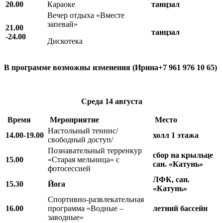
20.00
Караоке
танцзал
Вечер отдыха «Вместе
запевай»
21.00
танцзал
-24.00
Дискотека
В программе возможны изменения (Ирина+7 961 976 10 65)
Среда
14 августа
Время
Мероприятие
Место
Настольный теннис/
14.00-19.00
холл 1 этажа
свободный доступ/
Познавательный терренкур
сбор на крыльце
15.00
«Старая мельница» с
сан. «Катунь»
фотосессией
ЛФК, сан.
15.30
Йога
«Катунь»
Спортивно-развлекательная
16.00
программа «Водные –
летний бассейн
заводные»