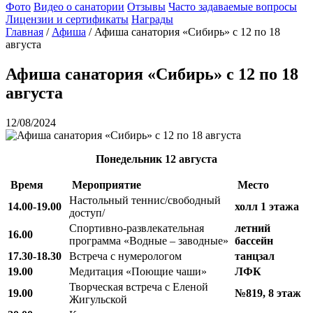
Фото
Видео о санатории
Отзывы
Часто задаваемые вопросы
Лицензии и сертификаты
Награды
Главная
/
Афиша
/
Афиша санатория «Сибирь» с 12 по 18
августа
Афиша санатория «Сибирь» с 12 по 18
августа
12/08/2024
Понедельник
12 августа
Время
Мероприятие
Место
Настольный теннис/свободный
14.00-19.00
холл 1 этажа
доступ/
Спортивно-развлекательная
летний
16.00
программа «Водные – заводные»
бассейн
17.30-18.30
Встреча с нумерологом
танцзал
19.00
Медитация «Поющие чаши»
ЛФК
Творческая встреча с Еленой
19.00
№819, 8 этаж
Жигульской