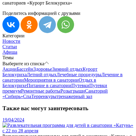
санаториев «Курорт Белокуриха»
Поделитесь информацией с друзьями
Категории
Новости
Статьи
Афиша
Темы
Выберите из списка
Акции
Бассейн
Здоровье
Зимний отдых
Курорт
Белокуриха
Летний отдых
Лечебные процедуры
Лечение в
санатории
Мероприятия в санатории
Отдых в
Белокурихе
Питание в санатории
Путевки
Путевки
премиум
Ремонтные работы
Розыгрыши
Санаторий
«Сибирь»
Спа
Терренкуры
тренажерный зал
Также вас могут заинтересовать
19/04/2024