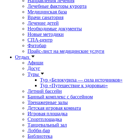
Направления лечения
Лечебные факторы курорта
Медицинская база
Врачи санатория
Лечение детей
Необходимые документы
Новые методики
СПА-центр
Фитобар
Прайс-лист на медицинские услуги
Отдых
Афиши
Досуг
Туры
Тур «Белокуриха — сила источников»
Тур «Путешествие к здоровью»
Летний бассейн
Банный комплекс с бассейном
Тренажерные залы
Детская игровая комната
Игровая площадка
Спортплощадка
Танцевальный зал
Лобби-бар
Библиотека