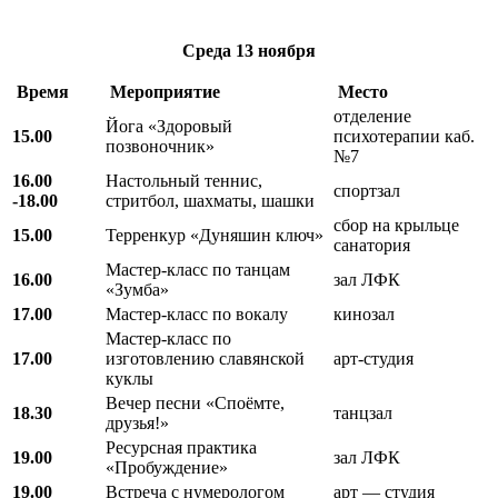
Среда
13 ноября
Время
Мероприятие
Место
отделение
Йога «Здоровый
15.00
психотерапии каб.
позвоночник»
№7
16.00
Настольный теннис,
спортзал
-18.00
стритбол, шахматы, шашки
сбор на крыльце
15.00
Терренкур «Дуняшин ключ»
санатория
Мастер-класс по танцам
16.00
зал ЛФК
«Зумба»
17.00
Мастер-класс по вокалу
кинозал
Мастер-класс по
17.00
изготовлению славянской
арт-студия
куклы
Вечер песни «Споёмте,
18.30
танцзал
друзья!»
Ресурсная практика
19.00
зал ЛФК
«Пробуждение»
19.00
Встреча с нумерологом
арт — студия