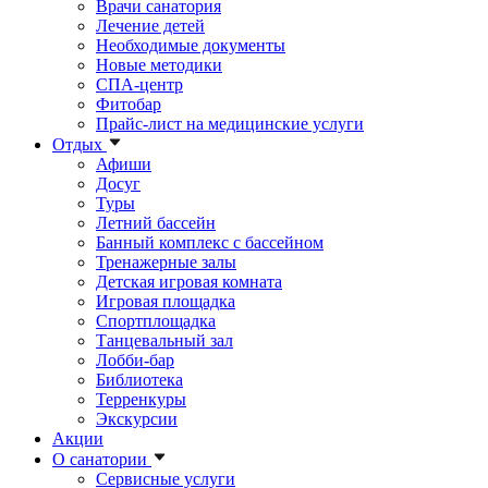
Врачи санатория
Лечение детей
Необходимые документы
Новые методики
СПА-центр
Фитобар
Прайс-лист на медицинские услуги
Отдых
Афиши
Досуг
Туры
Летний бассейн
Банный комплекс с бассейном
Тренажерные залы
Детская игровая комната
Игровая площадка
Спортплощадка
Танцевальный зал
Лобби-бар
Библиотека
Терренкуры
Экскурсии
Акции
О санатории
Сервисные услуги