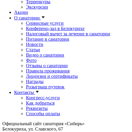
Терренкуры
Экскурсии
Акции
О санатории
Сервисные услуги
Конференц-зал в Белокурихе
Налоговый вычет за лечение в санатории
Питание в санатории
Новости
Статьи
Видео о санатории
Фото
Отзывы о санатории
Правила проживания
Лицензии и сертификаты
Награды
Розыгрыш путевок
Контакты
Конгресс-услуги
Как добраться
Реквизиты
Способы оплаты
Официальный сайт санатория «Сибирь»
Белокуриха, ул. Славского, 67