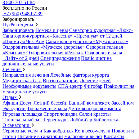
8 800 707 51 84
бесплатно по России
+7 (960) 948-07-39
Забронировать
Путёвки/цены
Забронировать
Номера и цены
Санаторно-курортная «Люкс»
Санаторно-курортная «Классик»
«Премиум» от 12 дней
«Премиум Чек-Ап»
Санаторно-курортная «Мужская сила»
Оздоровительная «Мужское здоровье»
Оздоровительная
«Классик»
Оздоровительная «Релакс»
Оздоровительная
«Лайт» от 2 дней
Спецпредложения
Прайс-лист на
дополнительные услуги
Лечение
Направления лечения
Лечебные факторы курорта
Медицинская база
Врачи санатория
Лечение детей
Необходимые документы
СПА-центр
Фитобар
Прайс-лист на
медицинские услуги
Отдых
Афиши
Досуг
Летний бассейн
Банный комплекс с бассейном
Экскурсии
Тренажерные залы
Детская игровая комната
Игровая площадка
Спортплощадка
Салон красоты
Танцевальный зал
Терренкуры
Лобби-бар
Библиотека
О санатории
Сервисные услуги
Как добраться
Конгресс-услуги
Новости и
статьи
Питание в санатории
Налоговый вычет
Контакты