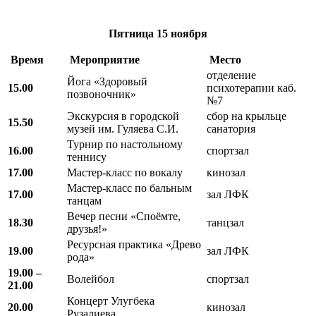
Пятница
15 ноября
Время
Мероприятие
Место
отделение
Йога «Здоровый
15.00
психотерапии каб.
позвоночник»
№7
Экскурсия в городской
сбор на крыльце
15.50
музей им. Гуляева С.И.
санатория
Турнир по настольному
16.00
спортзал
теннису
17.00
Мастер-класс по вокалу
кинозал
Мастер-класс по бальным
17.00
зал ЛФК
танцам
Вечер песни «Споёмте,
18.30
танцзал
друзья!»
Ресурсная практика «Древо
19.00
зал ЛФК
рода»
19.00 –
Волейбол
спортзал
21.00
Концерт Улугбека
20.00
кинозал
Рузалиева