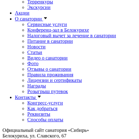
Терренкуры
Экскурсии
Акции
О санатории
Сервисные услуги
Конференц-зал в Белокурихе
Налоговый вычет за лечение в санатории
Питание в санатории
Новости
Статьи
Видео о санатории
Фото
Отзывы о санатории
Правила проживания
Лицензии и сертификаты
Награды
Розыгрыш путевок
Контакты
Конгресс-услуги
Как добраться
Реквизиты
Способы оплаты
Официальный сайт санатория «Сибирь»
Белокуриха, ул. Славского, 67