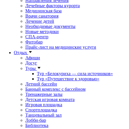
Направления лечения
Лечебные факторы курорта
Медицинская база
Врачи санатория
Лечение детей
Необходимые документы
Новые методики
СПА-центр
Фитобар
Прайс-лист на медицинские услуги
Отдых
Афиши
Досуг
Туры
Тур «Белокуриха — сила источников»
Тур «Путешествие к здоровью»
Летний бассейн
Банный комплекс с бассейном
Тренажерные залы
Детская игровая комната
Игровая площадка
Спортплощадка
Танцевальный зал
Лобби-бар
Библиотека