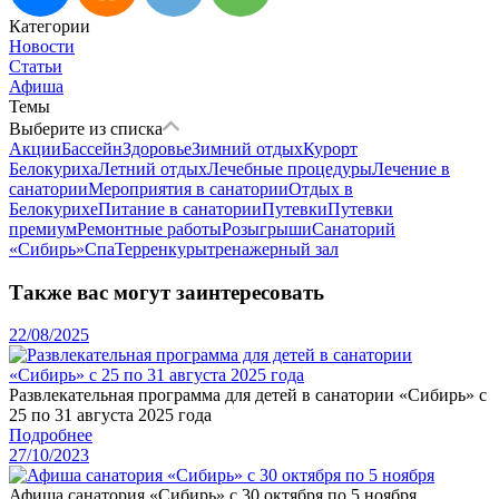
Категории
Новости
Статьи
Афиша
Темы
Выберите из списка
Акции
Бассейн
Здоровье
Зимний отдых
Курорт
Белокуриха
Летний отдых
Лечебные процедуры
Лечение в
санатории
Мероприятия в санатории
Отдых в
Белокурихе
Питание в санатории
Путевки
Путевки
премиум
Ремонтные работы
Розыгрыши
Санаторий
«Сибирь»
Спа
Терренкуры
тренажерный зал
Также вас могут заинтересовать
22/08/2025
Развлекательная программа для детей в санатории «Сибирь» с
25 по 31 августа 2025 года
Подробнее
27/10/2023
Афиша санатория «Сибирь» с 30 октября по 5 ноября