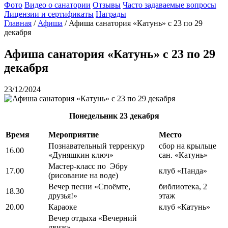
Фото
Видео о санатории
Отзывы
Часто задаваемые вопросы
Лицензии и сертификаты
Награды
Главная
/
Афиша
/
Афиша санатория «Катунь» с 23 по 29
декабря
Афиша санатория «Катунь» с 23 по 29
декабря
23/12/2024
Понедельник
23 декабря
Время
Мероприятие
Место
Познавательный терренкур
сбор на крыльце
16.00
«Дуняшкин ключ»
сан. «Катунь»
Мастер-класс по Эбру
17.00
клуб «Панда»
(рисование на воде)
Вечер песни «Споёмте,
библиотека, 2
18.30
друзья!»
этаж
20.00
Караоке
клуб «Катунь»
Вечер отдыха «Вечерний
движ»