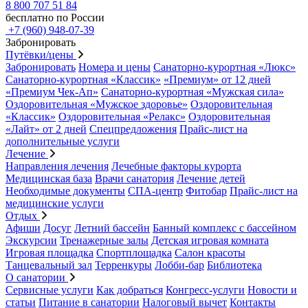
8 800 707 51 84
бесплатно по России
+7 (960) 948-07-39
Забронировать
Путёвки/цены
Забронировать
Номера и цены
Санаторно-курортная «Люкс»
Санаторно-курортная «Классик»
«Премиум» от 12 дней
«Премиум Чек-Ап»
Санаторно-курортная «Мужская сила»
Оздоровительная «Мужское здоровье»
Оздоровительная
«Классик»
Оздоровительная «Релакс»
Оздоровительная
«Лайт» от 2 дней
Спецпредложения
Прайс-лист на
дополнительные услуги
Лечение
Направления лечения
Лечебные факторы курорта
Медицинская база
Врачи санатория
Лечение детей
Необходимые документы
СПА-центр
Фитобар
Прайс-лист на
медицинские услуги
Отдых
Афиши
Досуг
Летний бассейн
Банный комплекс с бассейном
Экскурсии
Тренажерные залы
Детская игровая комната
Игровая площадка
Спортплощадка
Салон красоты
Танцевальный зал
Терренкуры
Лобби-бар
Библиотека
О санатории
Сервисные услуги
Как добраться
Конгресс-услуги
Новости и
статьи
Питание в санатории
Налоговый вычет
Контакты