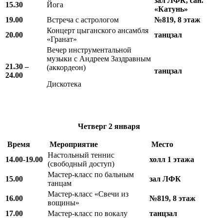
зал ЛФК, сан.
15.30
Йога
«Катунь»
19.00
Встреча с астрологом
№819, 8 этаж
Концерт цыганского ансамбля
20.00
танцзал
«Гранат»
Вечер инструментальной
музыки с Андреем Заздравным
21.30 –
(аккордеон)
танцзал
24.00
Дискотека
Четверг
2 января
Время
М
ероприятие
Место
Настольный теннис
14.00-19.00
холл 1 этажа
(свободный доступ)
Мастер-класс по бальным
15.00
зал ЛФК
танцам
Мастер-класс «Свечи из
16.00
№819, 8 этаж
вощины»
17.00
Мастер-класс по вокалу
танцзал