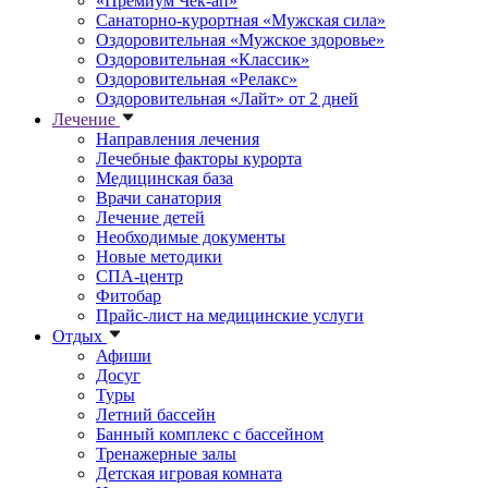
«Премиум Чек-ап»
Санаторно-курортная «Мужская сила»
Оздоровительная «Мужское здоровье»
Оздоровительная «Классик»
Оздоровительная «Релакс»
Оздоровительная «Лайт» от 2 дней
Лечение
Направления лечения
Лечебные факторы курорта
Медицинская база
Врачи санатория
Лечение детей
Необходимые документы
Новые методики
СПА-центр
Фитобар
Прайс-лист на медицинские услуги
Отдых
Афиши
Досуг
Туры
Летний бассейн
Банный комплекс с бассейном
Тренажерные залы
Детская игровая комната