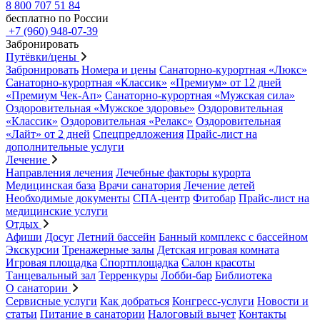
8 800 707 51 84
бесплатно по России
+7 (960) 948-07-39
Забронировать
Путёвки/цены
Забронировать
Номера и цены
Санаторно-курортная «Люкс»
Санаторно-курортная «Классик»
«Премиум» от 12 дней
«Премиум Чек-Ап»
Санаторно-курортная «Мужская сила»
Оздоровительная «Мужское здоровье»
Оздоровительная
«Классик»
Оздоровительная «Релакс»
Оздоровительная
«Лайт» от 2 дней
Спецпредложения
Прайс-лист на
дополнительные услуги
Лечение
Направления лечения
Лечебные факторы курорта
Медицинская база
Врачи санатория
Лечение детей
Необходимые документы
СПА-центр
Фитобар
Прайс-лист на
медицинские услуги
Отдых
Афиши
Досуг
Летний бассейн
Банный комплекс с бассейном
Экскурсии
Тренажерные залы
Детская игровая комната
Игровая площадка
Спортплощадка
Салон красоты
Танцевальный зал
Терренкуры
Лобби-бар
Библиотека
О санатории
Сервисные услуги
Как добраться
Конгресс-услуги
Новости и
статьи
Питание в санатории
Налоговый вычет
Контакты