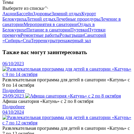
Темы
Выберите из списка
Акции
Бассейн
Здоровье
Зимний отдых
Курорт
Белокуриха
Летний отдых
Лечебные процедуры
Лечение в
санатории
Мероприятия в санатории
Отдых в
Белокурихе
Питание в санатории
Путевки
Путевки
премиум
Ремонтные работы
Розыгрыши
Санаторий
«Сибирь»
Спа
Терренкуры
тренажерный зал
Также вас могут заинтересовать
06/10/2023
Развлекательная программа для детей в санатории «Катунь» с
9 по 14 октября
Подробнее
29/09/2023
Афиша санатория «Катунь» с 2 по 8 октября
Подробнее
04/10/2024
Развлекательная программа для детей в санатории «Катунь» с
7 по 12 октября