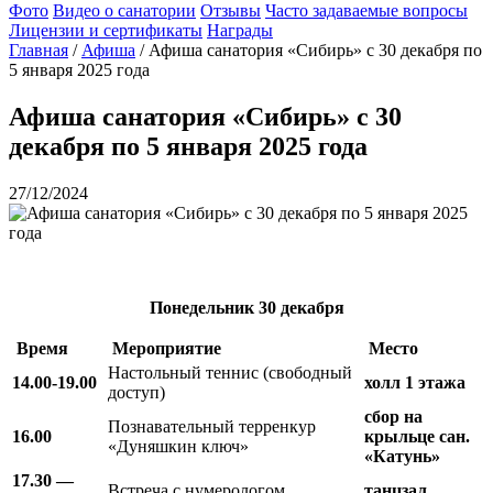
Фото
Видео о санатории
Отзывы
Часто задаваемые вопросы
Лицензии и сертификаты
Награды
Главная
/
Афиша
/
Афиша санатория «Сибирь» с 30 декабря по
5 января 2025 года
Афиша санатория «Сибирь» с 30
декабря по 5 января 2025 года
27/12/2024
Понедельник
30 декабря
Время
Мероприятие
Место
Настольный теннис (свободный
14.00-19.00
холл 1 этажа
доступ)
сбор на
Познавательный терренкур
16.00
крыльце сан.
«Дуняшкин ключ»
«Катунь»
17.30 —
Встреча с нумерологом
танцзал