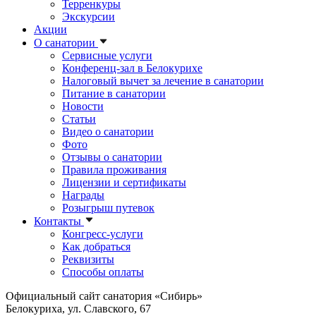
Терренкуры
Экскурсии
Акции
О санатории
Сервисные услуги
Конференц-зал в Белокурихе
Налоговый вычет за лечение в санатории
Питание в санатории
Новости
Статьи
Видео о санатории
Фото
Отзывы о санатории
Правила проживания
Лицензии и сертификаты
Награды
Розыгрыш путевок
Контакты
Конгресс-услуги
Как добраться
Реквизиты
Способы оплаты
Официальный сайт санатория «Сибирь»
Белокуриха, ул. Славского, 67