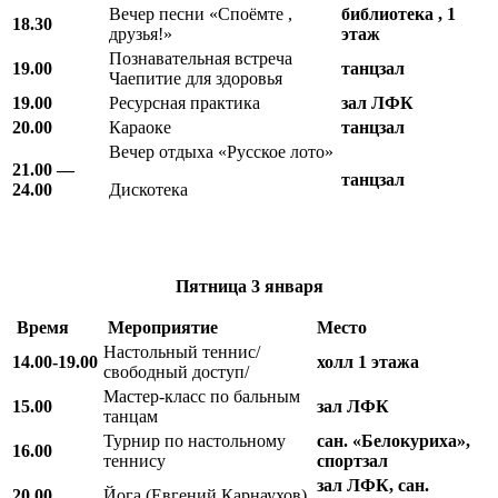
Вечер песни «Споёмте ,
библиотека , 1
18.30
друзья!»
этаж
Познавательная встреча
19.00
танцзал
Чаепитие для здоровья
19.00
Ресурсная практика
зал ЛФК
20.00
Караоке
танцзал
Вечер отдыха «Русское лото»
21.00 —
танцзал
24.00
Дискотека
Пятница
3 января
Время
Мероприятие
Место
Настольный теннис/
14.00-19.00
холл 1 этажа
свободный доступ/
Мастер-класс по бальным
15.00
зал ЛФК
танцам
Турнир по настольному
сан. «Белокуриха»,
16.00
теннису
спортзал
зал ЛФК, сан.
20.00
Йога (Евгений Карнаухов)