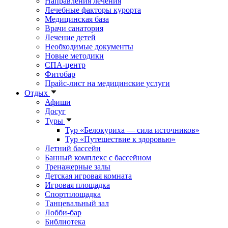
Направления лечения
Лечебные факторы курорта
Медицинская база
Врачи санатория
Лечение детей
Необходимые документы
Новые методики
СПА-центр
Фитобар
Прайс-лист на медицинские услуги
Отдых
Афиши
Досуг
Туры
Тур «Белокуриха — сила источников»
Тур «Путешествие к здоровью»
Летний бассейн
Банный комплекс с бассейном
Тренажерные залы
Детская игровая комната
Игровая площадка
Спортплощадка
Танцевальный зал
Лобби-бар
Библиотека