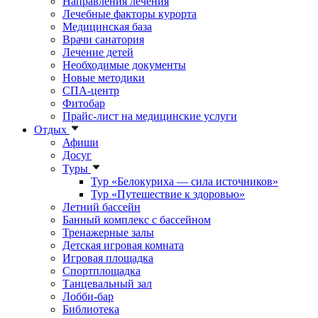
Направления лечения
Лечебные факторы курорта
Медицинская база
Врачи санатория
Лечение детей
Необходимые документы
Новые методики
СПА-центр
Фитобар
Прайс-лист на медицинские услуги
Отдых
Афиши
Досуг
Туры
Тур «Белокуриха — сила источников»
Тур «Путешествие к здоровью»
Летний бассейн
Банный комплекс с бассейном
Тренажерные залы
Детская игровая комната
Игровая площадка
Спортплощадка
Танцевальный зал
Лобби-бар
Библиотека