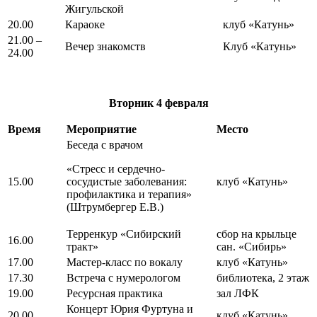
Жигульской
20.00
Караоке
клуб «Катунь»
21.00 –
Вечер знакомств
Клуб «Катунь»
24.00
Вторник
4 февраля
Время
Мероприятие
Место
Беседа с врачом
«Стресс и сердечно-
15.00
сосудистые заболевания:
клуб «Катунь»
профилактика и терапия»
(Штрумбергер Е.В.)
Терренкур «Сибирский
сбор на крыльце
16.00
тракт»
сан. «Сибирь»
17.00
Мастер-класс по вокалу
клуб «Катунь»
17.30
Встреча с нумерологом
библиотека, 2 этаж
19.00
Ресурсная практика
зал ЛФК
Концерт Юрия Фуртуна и
20.00
клуб «Катунь»