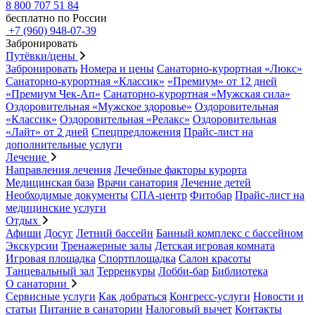
8 800 707 51 84
бесплатно по России
+7 (960) 948-07-39
Забронировать
Путёвки/цены
Забронировать
Номера и цены
Санаторно-курортная «Люкс»
Санаторно-курортная «Классик»
«Премиум» от 12 дней
«Премиум Чек-Ап»
Санаторно-курортная «Мужская сила»
Оздоровительная «Мужское здоровье»
Оздоровительная
«Классик»
Оздоровительная «Релакс»
Оздоровительная
«Лайт» от 2 дней
Спецпредложения
Прайс-лист на
дополнительные услуги
Лечение
Направления лечения
Лечебные факторы курорта
Медицинская база
Врачи санатория
Лечение детей
Необходимые документы
СПА-центр
Фитобар
Прайс-лист на
медицинские услуги
Отдых
Афиши
Досуг
Летний бассейн
Банный комплекс с бассейном
Экскурсии
Тренажерные залы
Детская игровая комната
Игровая площадка
Спортплощадка
Салон красоты
Танцевальный зал
Терренкуры
Лобби-бар
Библиотека
О санатории
Сервисные услуги
Как добраться
Конгресс-услуги
Новости и
статьи
Питание в санатории
Налоговый вычет
Контакты