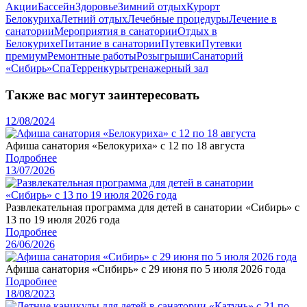
Акции
Бассейн
Здоровье
Зимний отдых
Курорт
Белокуриха
Летний отдых
Лечебные процедуры
Лечение в
санатории
Мероприятия в санатории
Отдых в
Белокурихе
Питание в санатории
Путевки
Путевки
премиум
Ремонтные работы
Розыгрыши
Санаторий
«Сибирь»
Спа
Терренкуры
тренажерный зал
Также вас могут заинтересовать
12/08/2024
Афиша санатория «Белокуриха» с 12 по 18 августа
Подробнее
13/07/2026
Развлекательная программа для детей в санатории «Сибирь» с
13 по 19 июля 2026 года
Подробнее
26/06/2026
Афиша санатория «Сибирь» с 29 июня по 5 июля 2026 года
Подробнее
18/08/2023