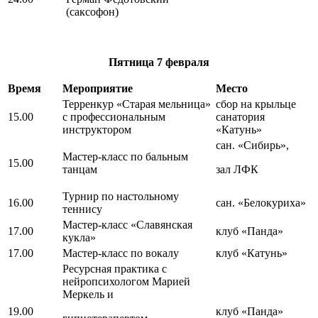
(саксофон)
Пятница
7 февраля
Время
Мероприятие
Место
Терренкур «Старая мельница»
сбор на крыльце
15.00
с профессиональным
санатория
инструктором
«Катунь»
сан. «Сибирь»,
Мастер-класс по бальным
15.00
танцам
зал ЛФК
Турнир по настольному
16.00
сан. «Белокуриха»
теннису
Мастер-класс «Славянская
17.00
клуб «Панда»
кукла»
17.00
Мастер-класс по вокалу
клуб «Катунь»
Ресурсная практика с
нейропсихологом Марией
Меркель и
19.00
клуб «Панда»