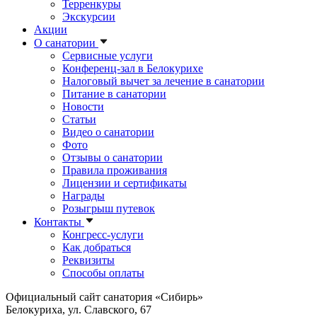
Терренкуры
Экскурсии
Акции
О санатории
Сервисные услуги
Конференц-зал в Белокурихе
Налоговый вычет за лечение в санатории
Питание в санатории
Новости
Статьи
Видео о санатории
Фото
Отзывы о санатории
Правила проживания
Лицензии и сертификаты
Награды
Розыгрыш путевок
Контакты
Конгресс-услуги
Как добраться
Реквизиты
Способы оплаты
Официальный сайт санатория «Сибирь»
Белокуриха, ул. Славского, 67