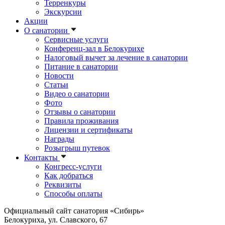
Терренкуры
Экскурсии
Акции
О санатории
Сервисные услуги
Конференц-зал в Белокурихе
Налоговый вычет за лечение в санатории
Питание в санатории
Новости
Статьи
Видео о санатории
Фото
Отзывы о санатории
Правила проживания
Лицензии и сертификаты
Награды
Розыгрыш путевок
Контакты
Конгресс-услуги
Как добраться
Реквизиты
Способы оплаты
Официальный сайт санатория «Сибирь»
Белокуриха, ул. Славского, 67