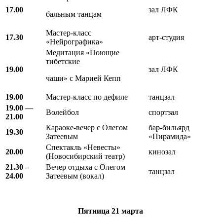
17.00
зал ЛФК
бальным танцам
Мастер-класс
17.30
арт-студия
«Нейрографика»
Медитация «Поющие
тибетские
19.00
зал ЛФК
чаши» с Марией Кепп
19.00
Мастер-класс по дефиле
танцзал
19.00 —
Волейбол
спортзал
21.00
Караоке-вечер с Олегом
бар-бильярд
19.30
Затеевым
«Пирамида»
Спектакль «Невесты»
20.00
кинозал
(Новосибирский театр)
21.30 –
Вечер отдыха с Олегом
танцзал
24.00
Затеевым (вокал)
Пятница
21 марта