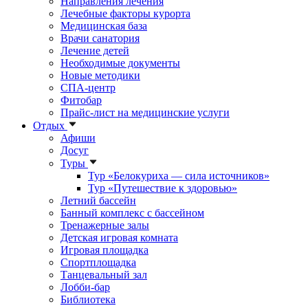
Направления лечения
Лечебные факторы курорта
Медицинская база
Врачи санатория
Лечение детей
Необходимые документы
Новые методики
СПА-центр
Фитобар
Прайс-лист на медицинские услуги
Отдых
Афиши
Досуг
Туры
Тур «Белокуриха — сила источников»
Тур «Путешествие к здоровью»
Летний бассейн
Банный комплекс с бассейном
Тренажерные залы
Детская игровая комната
Игровая площадка
Спортплощадка
Танцевальный зал
Лобби-бар
Библиотека