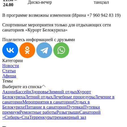
Диско-вечер
танцзал
24.00
В программе возможны изменения (Ирина +7 960 942 83 19)
Спортивные мероприятия только для отдыхающих сети
санаториев «Курорт Белокуриха»
Поделитесь информацией с друзьями
Категории
Новости
Статьи
Афиша
Темы
Выберите из списка
Акции
Бассейн
Здоровье
Зимний отдых
Курорт
Белокуриха
Летний отдых
Лечебные процедуры
Лечение в
санатории
Мероприятия в санатории
Отдых в
Белокурихе
Питание в санатории
Путевки
Путевки
премиум
Ремонтные работы
Розыгрыши
Санаторий
«Сибирь»
Спа
Терренкуры
тренажерный зал