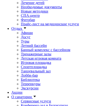
Лечение детей
Необходимые документы
Новые методики
СПА-центр
Фитобар
Прайс-лист на медицинские услуги
Отдых
Афиши
Досуг
Туры
Летний бассейн
Банный комплекс с бассейном
Тренажерные залы
Детская игровая комната
Игровая площадка
Спортплощадка
Танцевальный зал
Лобби-бар
Библиотека
Терренкуры
Экскурсии
Акции
О санатории
Сервисные услуги
Конференц-зал в Белокурихе