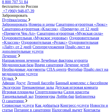
8 800 707 51 84
бесплатно по России
+7 (960) 948-07-39
Забронировать
Путёвки/цены
Забронировать
Номера и цены
Санаторно-курортная «Люкс»
Санаторно-курортная «Классик»
«Премиум» от 12 дней
«Премиум Чек-Ап»
Санаторно-курортная «Мужская сила»
Оздоровительная «Мужское здоровье»
Оздоровительная
«Классик»
Оздоровительная «Релакс»
Оздоровительная
«Лайт» от 2 дней
Спецпредложения
Прайс-лист на
дополнительные услуги
Лечение
Направления лечения
Лечебные факторы курорта
Медицинская база
Врачи санатория
Лечение детей
Необходимые документы
СПА-центр
Фитобар
Прайс-лист на
медицинские услуги
Отдых
Афиши
Досуг
Летний бассейн
Банный комплекс с бассейном
Экскурсии
Тренажерные залы
Детская игровая комната
Игровая площадка
Спортплощадка
Салон красоты
Танцевальный зал
Терренкуры
Лобби-бар
Библиотека
О санатории
Сервисные услуги
Как добраться
Конгресс-услуги
Новости и
статьи
Питание в санатории
Налоговый вычет
Контакты