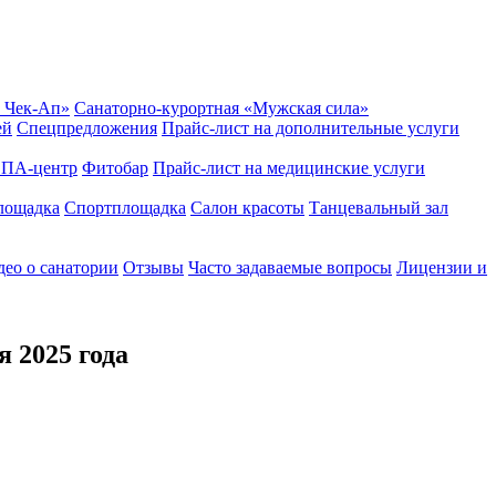
 Чек-Ап»
Санаторно-курортная «Мужская сила»
ей
Спецпредложения
Прайс-лист на дополнительные услуги
ПА-центр
Фитобар
Прайс-лист на медицинские услуги
лощадка
Спортплощадка
Салон красоты
Танцевальный зал
ео о санатории
Отзывы
Часто задаваемые вопросы
Лицензии и
я 2025 года