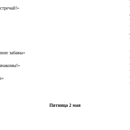
стречай!»
нние забавы»
 знакомы!»
и»
Пятница
2 мая