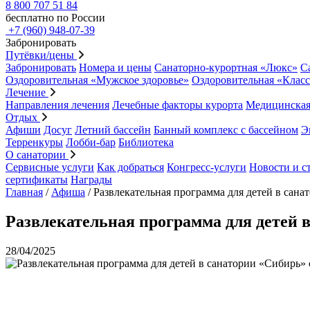
8 800 707 51 84
бесплатно по России
+7 (960) 948-07-39
Забронировать
Путёвки/цены
Забронировать
Номера и цены
Санаторно-курортная «Люкс»
С
Оздоровительная «Мужское здоровье»
Оздоровительная «Клас
Лечение
Направления лечения
Лечебные факторы курорта
Медицинская
Отдых
Афиши
Досуг
Летний бассейн
Банный комплекс с бассейном
Э
Терренкуры
Лобби-бар
Библиотека
О санатории
Сервисные услуги
Как добраться
Конгресс-услуги
Новости и с
сертификаты
Награды
Главная
/
Афиша
/
Развлекательная программа для детей в санат
Развлекательная программа для детей в 
28/04/2025