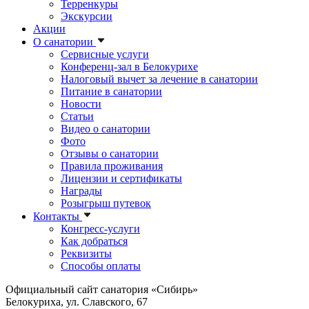
Терренкуры
Экскурсии
Акции
О санатории
Сервисные услуги
Конференц-зал в Белокурихе
Налоговый вычет за лечение в санатории
Питание в санатории
Новости
Статьи
Видео о санатории
Фото
Отзывы о санатории
Правила проживания
Лицензии и сертификаты
Награды
Розыгрыш путевок
Контакты
Конгресс-услуги
Как добраться
Реквизиты
Способы оплаты
Официальный сайт санатория «Сибирь»
Белокуриха, ул. Славского, 67