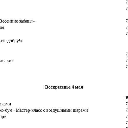
7
7
Весенние забавы»
7
ры
7
7
ыть добру!»
7
иделки»
7
7
Воскресенье 4
мая
В
иками
7
ко-бум» Мастер-класс с воздушными шарами
7
ор»
7
7