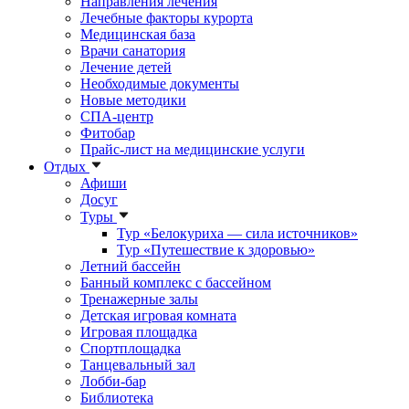
Направления лечения
Лечебные факторы курорта
Медицинская база
Врачи санатория
Лечение детей
Необходимые документы
Новые методики
СПА-центр
Фитобар
Прайс-лист на медицинские услуги
Отдых
Афиши
Досуг
Туры
Тур «Белокуриха — сила источников»
Тур «Путешествие к здоровью»
Летний бассейн
Банный комплекс с бассейном
Тренажерные залы
Детская игровая комната
Игровая площадка
Спортплощадка
Танцевальный зал
Лобби-бар
Библиотека