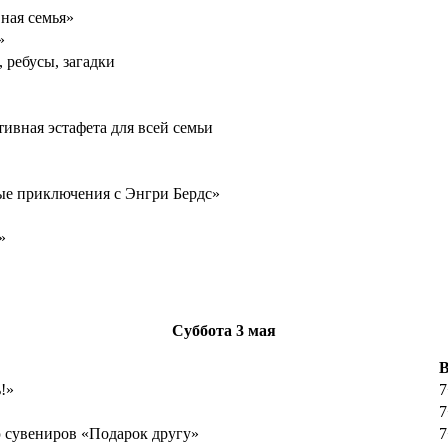
ная семья»
»
 ребусы, загадки
ивная эстафета для всей семьи
ые приключения с Энгри Бердс»
»
Суббота
3 мая
В
!»
7
7
ю сувениров «Подарок другу»
7