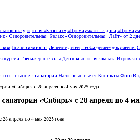
анаторно-курортная «Классик»
«Премиум» от 12 дней
«Премиум
сик»
Оздоровительная «Релакс»
Оздоровительная «Лайт» от 2 дн
 база
Врачи санатория
Лечение детей
Необходимые документы
С
кскурсии
Тренажерные залы
Детская игровая комната
Игровая п
татьи
Питание в санатории
Налоговый вычет
Контакты
Фото
Вид
ории «Сибирь» с 28 апреля по 4 мая 2025 года
санатории «Сибирь» с 28 апреля по 4 ма