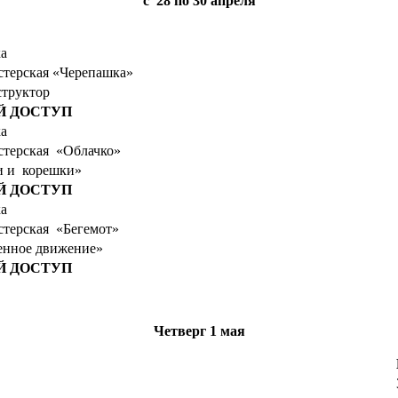
с 28
по 30 апреля
ка
стерская «Черепашка»
структор
Й ДОСТУП
ка
стерская «Облачко»
 и корешки»
Й ДОСТУП
ка
стерская «Бегемот»
енное движение»
Й ДОСТУП
Четверг
1 мая