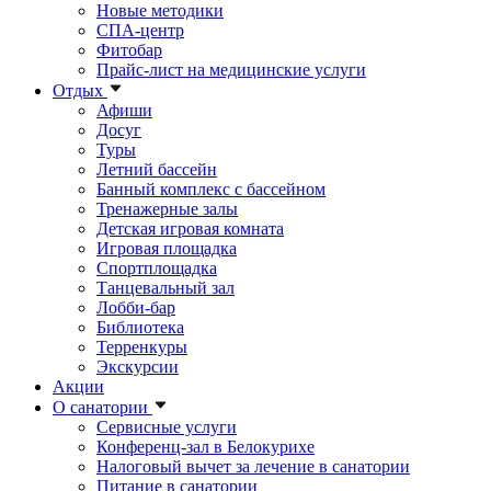
Новые методики
СПА-центр
Фитобар
Прайс-лист на медицинские услуги
Отдых
Афиши
Досуг
Туры
Летний бассейн
Банный комплекс с бассейном
Тренажерные залы
Детская игровая комната
Игровая площадка
Спортплощадка
Танцевальный зал
Лобби-бар
Библиотека
Терренкуры
Экскурсии
Акции
О санатории
Сервисные услуги
Конференц-зал в Белокурихе
Налоговый вычет за лечение в санатории
Питание в санатории