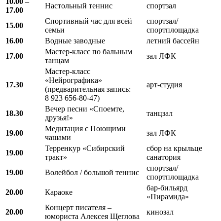
10.00 –
Настольный теннис
спортзал
17.00
Спортивный час для всей
спортзал/
15.00
семьи
спортплощадка
16.00
Водные заводные
летний бассейн
Мастер-класс по бальным
17.00
зал ЛФК
танцам
Мастер-класс
«Нейрографика»
17.30
арт-студия
(предварительная запись:
8 923 656-80-47)
Вечер песни «Споемте,
18.30
танцзал
друзья!»
Медитация с Поющими
19.00
зал ЛФК
чашами
Терренкур «Сибирский
сбор на крыльце
19.00
тракт»
санатория
спортзал/
19.00
Волейбол / большой теннис
спортплощадка
бар-бильярд
20.00
Караоке
«Пирамида»
Концерт писателя –
20.00
кинозал
юмориста Алексея Щеглова