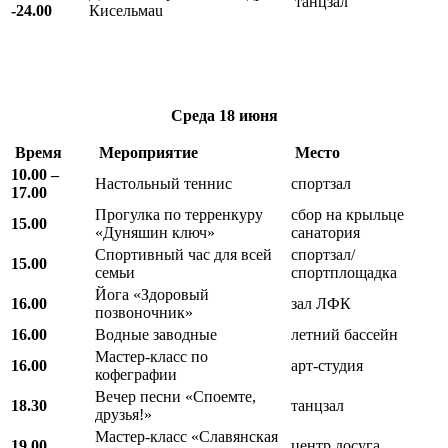
танцзал
-24.00
Кисельмаu
Среда
18 июня
Время
Мероприятие
Место
10.00 –
Настольный теннис
спортзал
17.00
Прогулка по терренкуру
сбор на крыльце
15.00
«Дуняшин ключ»
санатория
Спортивный час для всей
спортзал/
15.00
семьи
спортплощадка
Йога «Здоровый
16.00
зал ЛФК
позвоночник»
16.00
Водные заводные
летний бассейн
Мастер-класс по
16.00
арт-студия
кофеграфии
Вечер песни «Споемте,
18.30
танцзал
друзья!»
Мастер-класс «Славянская
19.00
центр досуга