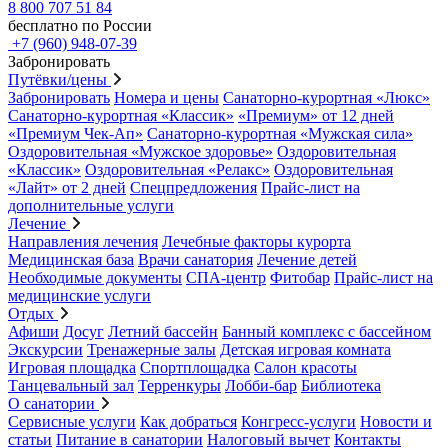
8 800 707 51 84
бесплатно по России
+7 (960) 948-07-39
Забронировать
Путёвки/цены
Забронировать
Номера и цены
Санаторно-курортная «Люкс»
Санаторно-курортная «Классик»
«Премиум» от 12 дней
«Премиум Чек-Ап»
Санаторно-курортная «Мужская сила»
Оздоровительная «Мужское здоровье»
Оздоровительная
«Классик»
Оздоровительная «Релакс»
Оздоровительная
«Лайт» от 2 дней
Спецпредложения
Прайс-лист на
дополнительные услуги
Лечение
Направления лечения
Лечебные факторы курорта
Медицинская база
Врачи санатория
Лечение детей
Необходимые документы
СПА-центр
Фитобар
Прайс-лист на
медицинские услуги
Отдых
Афиши
Досуг
Летний бассейн
Банный комплекс с бассейном
Экскурсии
Тренажерные залы
Детская игровая комната
Игровая площадка
Спортплощадка
Салон красоты
Танцевальный зал
Терренкуры
Лобби-бар
Библиотека
О санатории
Сервисные услуги
Как добраться
Конгресс-услуги
Новости и
статьи
Питание в санатории
Налоговый вычет
Контакты