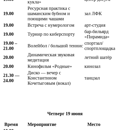
кукла»
Ресурсная практика с
19.00
шаманским бубном и
зал ЛФК
поющими чашами
19.00
Встреча с нумерологом
арт-студия
бар-бильярд
19.00
Турнир по киберспорту
«Пирамида»
19.00 –
спортзал/
Волейбол / большой теннис
21.00
спортплощадка
Динамическая звуковая
20.00
летний шатёр
медитация
20.00
Кинофильм «Родные»
кинозал
Диско — вечер с
21.30 —
Константином
танцзал
24.00
Кочетыговым (вокал)
Четверг
19 июня
Время
Мероприятие
Место