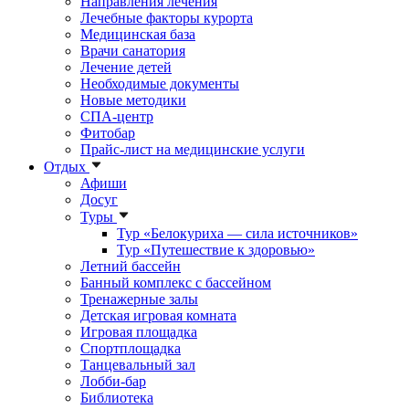
Направления лечения
Лечебные факторы курорта
Медицинская база
Врачи санатория
Лечение детей
Необходимые документы
Новые методики
СПА-центр
Фитобар
Прайс-лист на медицинские услуги
Отдых
Афиши
Досуг
Туры
Тур «Белокуриха — сила источников»
Тур «Путешествие к здоровью»
Летний бассейн
Банный комплекс с бассейном
Тренажерные залы
Детская игровая комната
Игровая площадка
Спортплощадка
Танцевальный зал
Лобби-бар
Библиотека