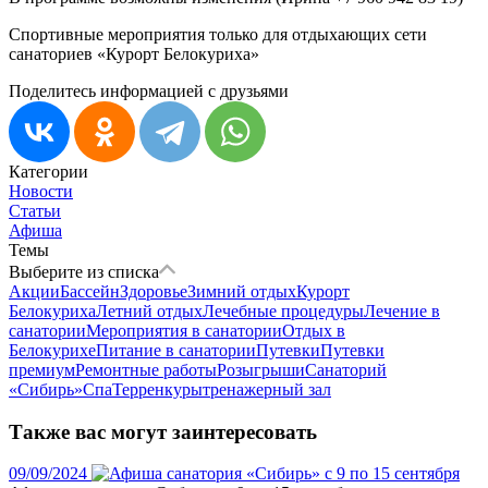
Спортивные мероприятия только для отдыхающих сети
санаториев «Курорт Белокуриха»
Поделитесь информацией с друзьями
Категории
Новости
Статьи
Афиша
Темы
Выберите из списка
Акции
Бассейн
Здоровье
Зимний отдых
Курорт
Белокуриха
Летний отдых
Лечебные процедуры
Лечение в
санатории
Мероприятия в санатории
Отдых в
Белокурихе
Питание в санатории
Путевки
Путевки
премиум
Ремонтные работы
Розыгрыши
Санаторий
«Сибирь»
Спа
Терренкуры
тренажерный зал
Также вас могут заинтересовать
09/09/2024