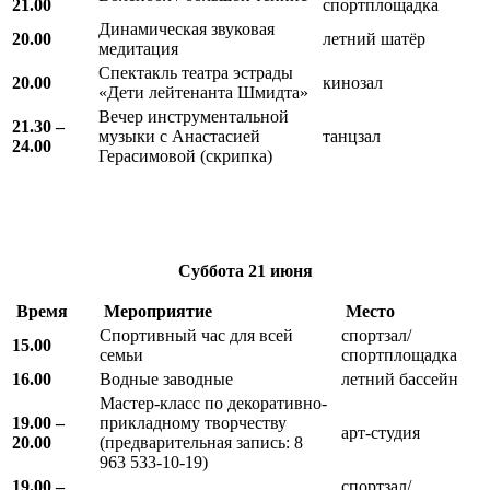
21.00
спортплощадка
Динамическая звуковая
20.00
летний шатёр
медитация
Спектакль театра эстрады
20.00
кинозал
«Дети лейтенанта Шмидта»
Вечер инструментальной
21.30 –
музыки с Анастасией
танцзал
24.00
Герасимовой (скрипка)
Суббота
21 июня
Время
Мероприятие
Место
Спортивный час для всей
спортзал/
15.00
семьи
спортплощадка
16.00
Водные заводные
летний бассейн
Мастер-класс по декоративно-
19.00 –
прикладному творчеству
арт-студия
20.00
(предварительная запись: 8
963 533-10-19)
19.00 –
спортзал/