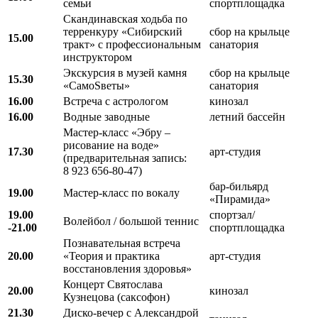
семьи
спортплощадка
Скандинавская ходьба по
терренкуру «Сибирский
сбор на крыльце
15.00
тракт» с профессиональным
санатория
инструктором
Экскурсия в музей камня
сбор на крыльце
15.30
«СамоSветы»
санатория
16.00
Встреча с астрологом
кинозал
16.00
Водные заводные
летний бассейн
Мастер-класс «Эбру –
рисование на воде»
17.30
арт-студия
(предварительная запись:
8 923 656-80-47)
бар-бильярд
19.00
Мастер-класс по вокалу
«Пирамида»
19.00
спортзал/
Волейбол / большой теннис
-21.00
спортплощадка
Познавательная встреча
20.00
«Теория и практика
арт-студия
восстановления здоровья»
Концерт Святослава
20.00
кинозал
Кузнецова (саксофон)
21.30
Диско-вечер с Александрой