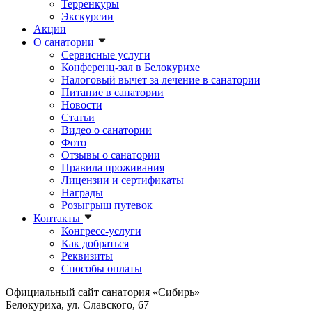
Терренкуры
Экскурсии
Акции
О санатории
Сервисные услуги
Конференц-зал в Белокурихе
Налоговый вычет за лечение в санатории
Питание в санатории
Новости
Статьи
Видео о санатории
Фото
Отзывы о санатории
Правила проживания
Лицензии и сертификаты
Награды
Розыгрыш путевок
Контакты
Конгресс-услуги
Как добраться
Реквизиты
Способы оплаты
Официальный сайт санатория «Сибирь»
Белокуриха, ул. Славского, 67