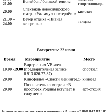
Волейбол / большой теннис
21.00
спортплощадка
Спектакль новосибирского
20.00
кинозал
театра «Уж замуж невтерпёжь»
21.30 –
Вечер отдыха «Пивная
танцзал
24.00
вечеринка»
Воскресенье
22 июня
Время
Мероприятие
Место
Виртуальная VR-arena
10.00 -19.00
(предварительная запись:
спортзал
8 913 026-77-37)
20.00
Кинофильм «Спасти Ленинград»
кинозал
Познавательная встреча «В
20.00
просторах Родины вступает в
арт-студия
силу лето»
В программе возможны изменения (Ирина +7 960 942 83 19)