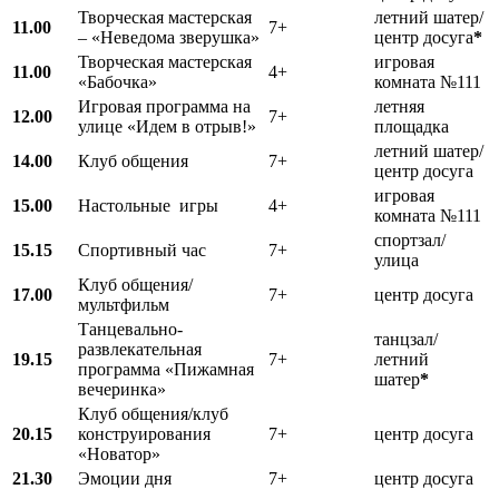
Творческая мастерская
летний шатер/
11.00
7+
– «Неведома зверушка»
центр досуга
*
Творческая мастерская
игровая
11.00
4+
«Бабочка»
комната №111
Игровая программа на
летняя
12.00
7+
улице «Идем в отрыв!»
площадка
летний шатер/
14.00
Клуб общения
7+
центр досуга
игровая
15.00
Настольные игры
4+
комната №111
спортзал/
15.15
Спортивный час
7+
улица
Клуб общения/
17.00
7+
центр досуга
мультфильм
Танцевально-
танцзал/
развлекательная
19.15
7+
летний
программа «Пижамная
шатер
*
вечеринка»
Клуб общения/клуб
20.15
конструирования
7+
центр досуга
«Новатор»
21.30
Эмоции дня
7+
центр досуга