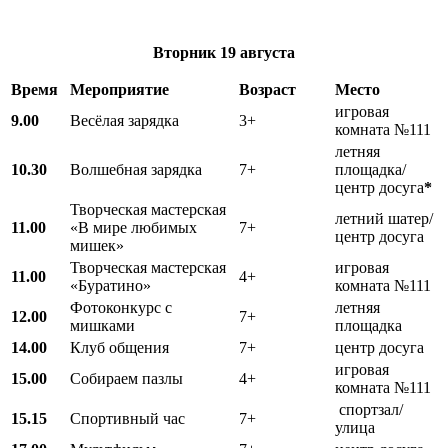
Вторник
19 августа
Время
Мероприятие
Возраст
Место
игровая
9.00
Весёлая зарядка
3+
комната №111
летняя
10.30
Волшебная зарядка
7+
площадка/
центр досуга
*
Творческая мастерская
летний шатер/
11.00
«В мире любимых
7+
центр досуга
мишек»
Творческая мастерская
игровая
11.00
4+
«Буратино»
комната №111
Фотоконкурс с
летняя
12.00
7+
мишками
площадка
14.00
Клуб общения
7+
центр досуга
игровая
15.00
Собираем пазлы
4+
комната №111
спортзал/
15.15
Спортивный час
7+
улица