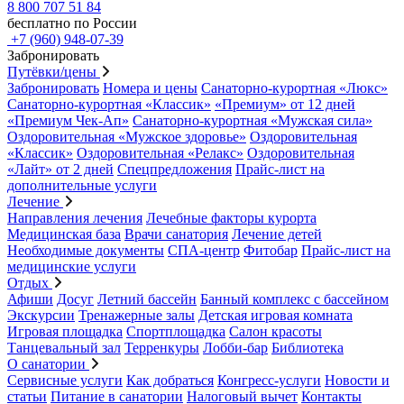
8 800 707 51 84
бесплатно по России
+7 (960) 948-07-39
Забронировать
Путёвки/цены
Забронировать
Номера и цены
Санаторно-курортная «Люкс»
Санаторно-курортная «Классик»
«Премиум» от 12 дней
«Премиум Чек-Ап»
Санаторно-курортная «Мужская сила»
Оздоровительная «Мужское здоровье»
Оздоровительная
«Классик»
Оздоровительная «Релакс»
Оздоровительная
«Лайт» от 2 дней
Спецпредложения
Прайс-лист на
дополнительные услуги
Лечение
Направления лечения
Лечебные факторы курорта
Медицинская база
Врачи санатория
Лечение детей
Необходимые документы
СПА-центр
Фитобар
Прайс-лист на
медицинские услуги
Отдых
Афиши
Досуг
Летний бассейн
Банный комплекс с бассейном
Экскурсии
Тренажерные залы
Детская игровая комната
Игровая площадка
Спортплощадка
Салон красоты
Танцевальный зал
Терренкуры
Лобби-бар
Библиотека
О санатории
Сервисные услуги
Как добраться
Конгресс-услуги
Новости и
статьи
Питание в санатории
Налоговый вычет
Контакты