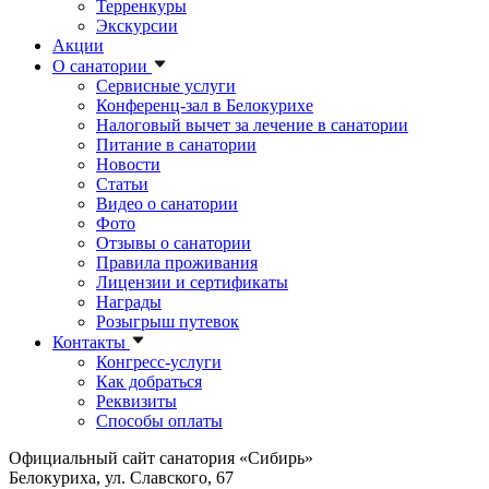
Терренкуры
Экскурсии
Акции
О санатории
Сервисные услуги
Конференц-зал в Белокурихе
Налоговый вычет за лечение в санатории
Питание в санатории
Новости
Статьи
Видео о санатории
Фото
Отзывы о санатории
Правила проживания
Лицензии и сертификаты
Награды
Розыгрыш путевок
Контакты
Конгресс-услуги
Как добраться
Реквизиты
Способы оплаты
Официальный сайт санатория «Сибирь»
Белокуриха, ул. Славского, 67