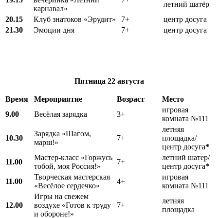
летний шатёр
карнавал»
20.15
Клуб знатоков «Эрудит»
7+
центр досуга
21.30
Эмоции дня
7+
центр досуга
Пятница
22 августа
Время
Мероприятие
Возраст
Место
игровая
9.00
Весёлая зарядка
3+
комната №111
летняя
Зарядка «Шагом,
10.30
7+
площадка/
марш!»
центр досуга
*
Мастер-класс «Горжусь
летний шатер/
11.00
7+
тобой, моя Россия!»
центр досуга
*
Творческая мастерская
игровая
11.00
4+
«Весёлое сердечко»
комната №111
Игры на свежем
летняя
12.00
воздухе «Готов к труду
7+
площадка
и обороне!»