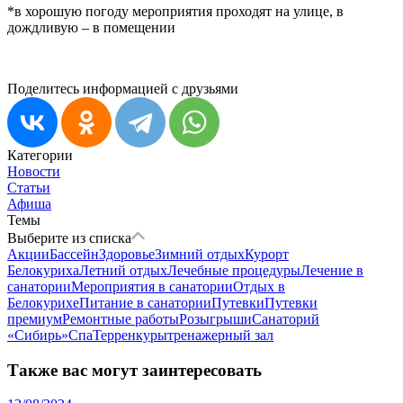
*в хорошую погоду мероприятия проходят на улице, в
дождливую – в помещении
Поделитесь информацией с друзьями
Категории
Новости
Статьи
Афиша
Темы
Выберите из списка
Акции
Бассейн
Здоровье
Зимний отдых
Курорт
Белокуриха
Летний отдых
Лечебные процедуры
Лечение в
санатории
Мероприятия в санатории
Отдых в
Белокурихе
Питание в санатории
Путевки
Путевки
премиум
Ремонтные работы
Розыгрыши
Санаторий
«Сибирь»
Спа
Терренкуры
тренажерный зал
Также вас могут заинтересовать