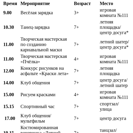
Время
Мероприятие
Возраст
Место
игровая
9.00
Весёлая зарядка
3+
комната №111
летняя
10.30
Танец-зарядка
7+
площадка/
центр досуга*
Творческая мастерская
летний шатер/
11.00
по созданию
7+
центр досуга*
карнавальной маски
Творческая мастерская
игровая
11.00
4+
«Пчёлка»
комната №111
Конкурс рисунков на
летняя
12.00
7+
асфальте «Краски лета»
площадка
центр досуга/
1
4
.00
Клуб общения
7+
летний шатер
игровая
15.00
Рисуем красками
4+
комната №111
спортзал/
15.15
Спортивный час
7+
улица
Клуб общения/
17.00
7+
центр досуга
мультфильм
Костюмированная
танцзал/
19.15
вечеринка «Летний
7+