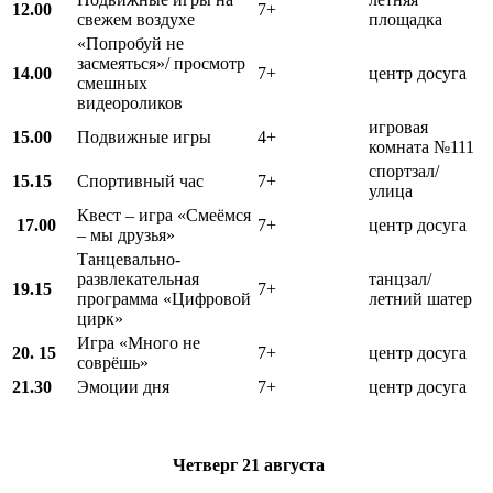
12.00
7+
свежем воздухе
площадка
«Попробуй не
засмеяться»/ просмотр
14.00
7+
центр досуга
смешных
видеороликов
игровая
15.00
Подвижные игры
4+
комната №111
спортзал/
15.15
Спортивный час
7+
улица
Квест – игра «Смеёмся
17.00
7+
центр досуга
– мы друзья»
Танцевально-
развлекательная
танцзал/
19.15
7+
программа «Цифровой
летний шатер
цирк»
Игра «Много не
20. 15
7+
центр досуга
соврёшь»
21.30
Эмоции дня
7+
центр досуга
Четверг
21 августа