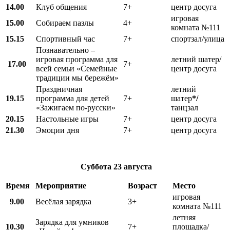
14.00
Клуб общения
7+
центр досуга
игровая
15.00
Собираем пазлы
4+
комната №111
15.15
Спортивный час
7+
спортзал/улица
Познавательно –
игровая программа для
летний шатер/
17.00
7+
всей семьи «Семейные
центр досуга
традиции мы бережём»
Праздничная
летний
19.15
программа для детей
7+
шатер
*/
«Зажигаем по-русски»
танцзал
20.15
Настольные игры
7+
центр досуга
21.30
Эмоции дня
7+
центр досуга
Суббота
23 августа
Время
Мероприятие
Возраст
Место
игровая
9.00
Весёлая зарядка
3+
комната №111
летняя
Зарядка для умников
10.30
7+
площадка/