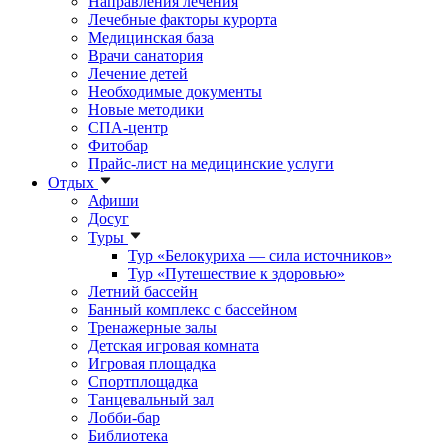
Направления лечения
Лечебные факторы курорта
Медицинская база
Врачи санатория
Лечение детей
Необходимые документы
Новые методики
СПА-центр
Фитобар
Прайс-лист на медицинские услуги
Отдых
Афиши
Досуг
Туры
Тур «Белокуриха — сила источников»
Тур «Путешествие к здоровью»
Летний бассейн
Банный комплекс с бассейном
Тренажерные залы
Детская игровая комната
Игровая площадка
Спортплощадка
Танцевальный зал
Лобби-бар
Библиотека