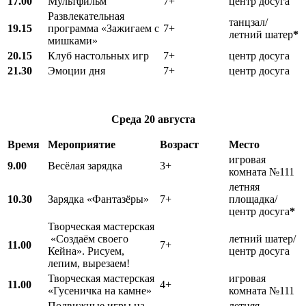
17.00
Мультфильм
7+
центр досуга
Развлекательная
танцзал/
19.15
программа «Зажигаем с
7+
летний шатер
*
мишками»
20.15
Клуб настольных игр
7+
центр досуга
21.30
Эмоции дня
7+
центр досуга
Среда
20 августа
Время
Мероприятие
Возраст
Место
игровая
9.00
Весёлая зарядка
3+
комната №111
летняя
10.30
Зарядка «Фантазёры»
7+
площадка/
центр досуга
*
Творческая мастерская
«Создаём своего
летний шатер/
11.00
7+
Кейна». Рисуем,
центр досуга
лепим, вырезаем!
Творческая мастерская
игровая
11.00
4+
«Гусеничка на камне»
комната №111
Подвижные игры на
летняя