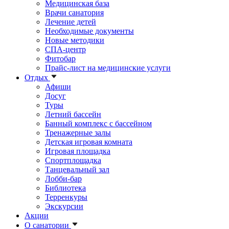
Медицинская база
Врачи санатория
Лечение детей
Необходимые документы
Новые методики
СПА-центр
Фитобар
Прайс-лист на медицинские услуги
Отдых
Афиши
Досуг
Туры
Летний бассейн
Банный комплекс с бассейном
Тренажерные залы
Детская игровая комната
Игровая площадка
Спортплощадка
Танцевальный зал
Лобби-бар
Библиотека
Терренкуры
Экскурсии
Акции
О санатории