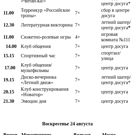
«Читай-ка!»
центр досуга*
Терренкур «Российские
сбор в центре
11.00
7+
тропы»
досуга
летний шатер/
12.30
Литературная викторина
7+
центр досуга
*
игровая
11.00
Сюжетно-ролевые игры
4+
комната №111
14.00
Клуб общения
7+
центр досуга
спортзал/
15.15
Спортивный час
7+
улица
Клуб общения/
17.00
7+
центр досуга
мультфильмы
Диско-вечеринка
летний шатер/
19.15
7+
«Летний движ»
центр досуга*
Клуб конструирования
20.15
7+
центр досуга
«Новатор»
21.30
Эмоции дня
7+
центр досуга
Воскресенье
24 августа
Время
Мероприятие
Возраст
Место