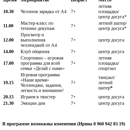
летняя
10.30
Челленж зарядка от А4
7+
площадка/
центр досуга*
Мастер-класс по
летний шатер/
11.00
7+
технике декупаж
центр досуга*
Просмотр и
12.00
выполнения
7+
центр досуга
челленджей от А4
14.00
Клуб общения
7+
центр досуга
Спортивно – игровая
летняя
17.00
программа для всей
7+
площадка/
семьи «Делай с нами»
спортзал
Игровая программа
танцзал/
«Наше время»
19.15
7+
летний
Челленджи, задания,
шатер
*
легкость и внимание!
20.15
Играем в твистер
7+
центр досуга
21.30
Эмоции дня
7+
центр досуга
В программе возможны изменения (Ирина 8 960 942 83 19)