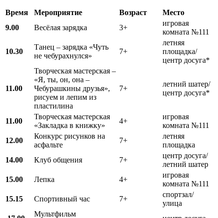
Время
Мероприятие
Возраст
Место
игровая
9.00
Весёлая зарядка
3+
комната №111
летняя
Танец – зарядка «Чуть
10.30
7+
площадка/
не чебурахнулся»
центр досуга*
Творческая мастерская –
«Я, ты, он, она –
летний шатер/
11.00
Чебурашкины друзья»,
7+
центр досуга*
рисуем и лепим из
пластилина
Творческая мастерская
игровая
11.00
4+
«Закладка в книжку»
комната №111
Конкурс рисунков на
летняя
12.00
7+
асфальте
площадка
центр досуга/
1
4
.00
Клуб общения
7+
летний шатер
игровая
15.00
Лепка
4+
комната №111
спортзал/
15.15
Спортивный час
7+
улица
Мультфильм