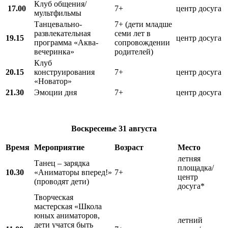
Клуб общения/
17.00
7+
центр досуга
мультфильмы
Танцевально-
7+ (дети младше
развлекательная
семи лет в
19.15
центр досуга
программа «Аква-
сопровождении
вечеринка»
родителей)
Клуб
20.15
конструирования
7+
центр досуга
«Новатор»
21.30
Эмоции дня
7+
центр досуга
Воскресенье
31 августа
Время
Мероприятие
Возраст
Место
летняя
Танец – зарядка
площадка/
10.30
«Аниматоры вперед!»
7+
центр
(проводят дети)
досуга*
Творческая
мастерская «Школа
юных аниматоров,
летний
дети учатся быть