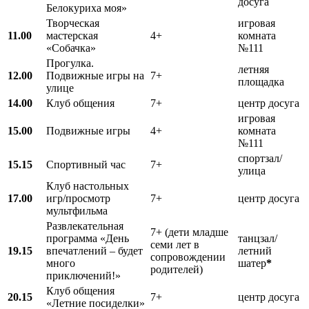
досуга
Белокуриха моя»
Творческая
игровая
11.00
мастерская
4+
комната
«Собачка»
№111
Прогулка.
летняя
12.00
Подвижные игры на
7+
площадка
улице
14.00
Клуб общения
7+
центр досуга
игровая
15.00
Подвижные игры
4+
комната
№111
спортзал/
15.15
Спортивный час
7+
улица
Клуб настольных
17.00
игр/просмотр
7+
центр досуга
мультфильма
Развлекательная
7+ (дети младше
программа «День
танцзал/
семи лет в
19.15
впечатлений – будет
летний
сопровождении
много
шатер
*
родителей)
приключений!»
Клуб общения
20.15
7+
центр досуга
«Летние посиделки»