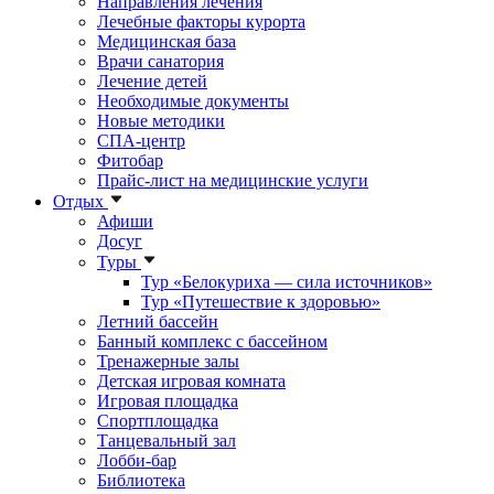
Направления лечения
Лечебные факторы курорта
Медицинская база
Врачи санатория
Лечение детей
Необходимые документы
Новые методики
СПА-центр
Фитобар
Прайс-лист на медицинские услуги
Отдых
Афиши
Досуг
Туры
Тур «Белокуриха — сила источников»
Тур «Путешествие к здоровью»
Летний бассейн
Банный комплекс с бассейном
Тренажерные залы
Детская игровая комната
Игровая площадка
Спортплощадка
Танцевальный зал
Лобби-бар
Библиотека