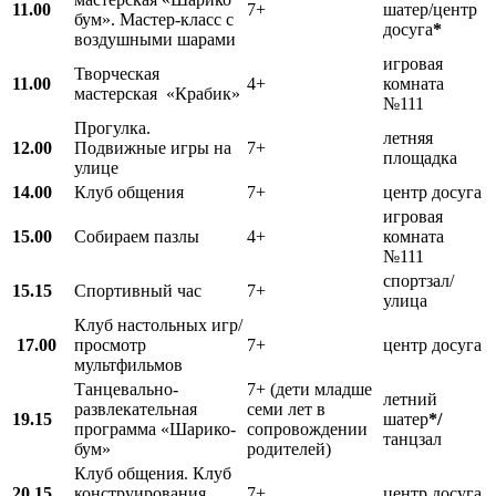
11.00
7+
шатер/центр
бум». Мастер-класс с
досуга
*
воздушными шарами
игровая
Творческая
11.00
4+
комната
мастерская «Крабик»
№111
Прогулка.
летняя
12.00
Подвижные игры на
7+
площадка
улице
14.00
Клуб общения
7+
центр досуга
игровая
15.00
Собираем пазлы
4+
комната
№111
спортзал/
15.15
Спортивный час
7+
улица
Клуб настольных игр/
17.00
просмотр
7+
центр досуга
мультфильмов
Танцевально-
7+ (дети младше
летний
развлекательная
семи лет в
19.15
шатер
*/
программа «Шарико-
сопровождении
танцзал
бум»
родителей)
Клуб общения. Клуб
20.15
конструирования
7+
центр досуга