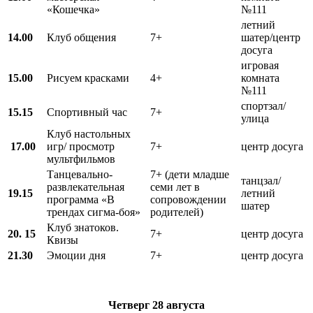
«Кошечка»
№111
летний
14.00
Клуб общения
7+
шатер/центр
досуга
игровая
15.00
Рисуем красками
4+
комната
№111
спортзал/
15.15
Спортивный час
7+
улица
Клуб настольных
17.00
игр/ просмотр
7+
центр досуга
мультфильмов
Танцевально-
7+ (дети младше
танцзал/
развлекательная
семи лет в
19.15
летний
программа «В
сопровождении
шатер
трендах сигма-боя»
родителей)
Клуб знатоков.
20. 15
7+
центр досуга
Квизы
21.30
Эмоции дня
7+
центр досуга
Четверг
28 августа