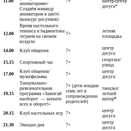
11.00
7+
шатер/центр
аниматорами»
досуга*
Создаём команду
аниматоров в цвете
(конкурс рисунков)
Время настольного
тенниса и бадминтона
летняя
12.00
7+
/играем на свежем
площадка
воздухе
центр
14.00
Клуб общения
7+
досуга
спортзал/
15.15
Спортивный час
7+
улица
Клуб общения/
центр
17.00
7+
мультфильмы
досуга
Танцевально-
7+ (дети младше
развлекательная
танцзал/
семи лет в
19.15
программа «Зажигай
летний
сопровождении
наоборот — захвати
шатер
*
родителей)
всех в оборот!»
центр
20.15
Клуб настольных игр
7+
досуга
центр
21.30
Эмоции дня
7+
досуга