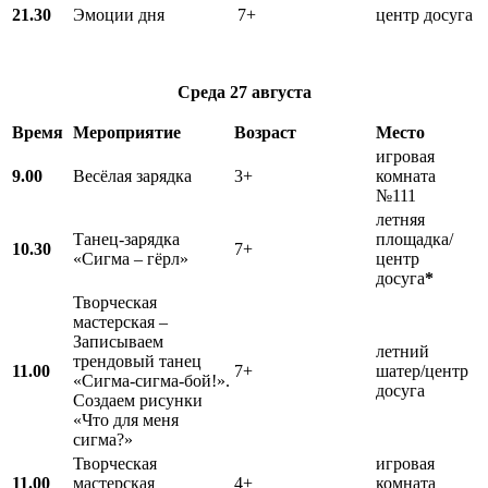
21.30
Эмоции дня
7+
центр досуга
Среда
27 августа
Время
Мероприятие
Возраст
Место
игровая
9.00
Весёлая зарядка
3+
комната
№111
летняя
Танец-зарядка
площадка/
10.30
7+
«Сигма – гёрл»
центр
досуга
*
Творческая
мастерская –
Записываем
летний
трендовый танец
11.00
7+
шатер/центр
«Сигма-сигма-бой!».
досуга
Создаем рисунки
«Что для меня
сигма?»
Творческая
игровая
11.00
мастерская
4+
комната