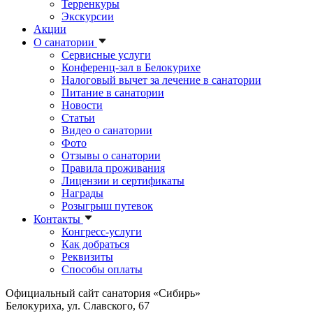
Терренкуры
Экскурсии
Акции
О санатории
Сервисные услуги
Конференц-зал в Белокурихе
Налоговый вычет за лечение в санатории
Питание в санатории
Новости
Статьи
Видео о санатории
Фото
Отзывы о санатории
Правила проживания
Лицензии и сертификаты
Награды
Розыгрыш путевок
Контакты
Конгресс-услуги
Как добраться
Реквизиты
Способы оплаты
Официальный сайт санатория «Сибирь»
Белокуриха, ул. Славского, 67