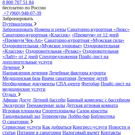
8 800 707 51 84
бесплатно по России
+7 (960) 948-07-39
Забронировать
Путёвки/цены
Забронировать
Номера и цены
Санаторно-курортная «Люкс»
Санаторно-курортная «Классик»
«Премиум» от 12 дней
«Премиум Чек-Ап»
Санаторно-курортная «Мужская сила»
Оздоровительная «Мужское здоровье»
Оздоровительная
«Классик»
Оздоровительная «Релакс»
Оздоровительная
«Лайт» от 2 дней
Спецпредложения
Прайс-лист на
дополнительные услуги
Лечение
Направления лечения
Лечебные факторы курорта
Медицинская база
Врачи санатория
Лечение детей
Необходимые документы
СПА-центр
Фитобар
Прайс-лист на
медицинские услуги
Отдых
Афиши
Досуг
Летний бассейн
Банный комплекс с бассейном
Экскурсии
Тренажерные залы
Детская игровая комната
Игровая площадка
Спортплощадка
Салон красоты
Танцевальный зал
Терренкуры
Лобби-бар
Библиотека
О санатории
Сервисные услуги
Как добраться
Конгресс-услуги
Новости и
статьи
Питание в санатории
Налоговый вычет
Контакты