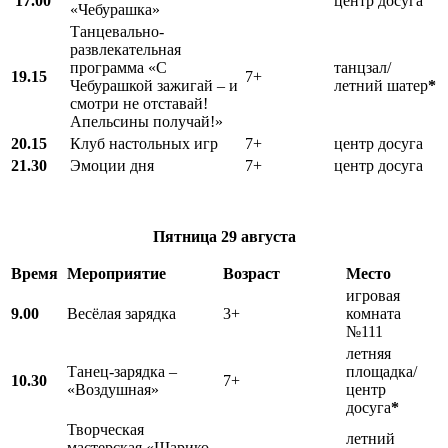
17.00
центр досуга
«Чебурашка»
Танцевально-
развлекательная
программа «С
танцзал/
19.15
7+
Чебурашкой зажигай – и
летний шатер
*
смотри не отставай!
Апельсины получай!»
20.15
Клуб настольных игр
7+
центр досуга
21.30
Эмоции дня
7+
центр досуга
Пятница
29 августа
Время
Мероприятие
Возраст
Место
игровая
9.00
Весёлая зарядка
3+
комната
№111
летняя
Танец-зарядка –
площадка/
10.30
7+
«Воздушная»
центр
досуга
*
Творческая
летний
мастерская «Шарико