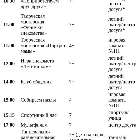
10.30
«Поприветствуем
7+
центр
друг друга»
досуга
*
Творческая
летний
мастерская
11.00
7+
шатер/центр
«Фенички
досуга
*
знакомства»
Творческая
игровая
11.00
мастерская «Портрет
4+
комната
мамы»
№111
летний
Игра знакомств
12.00
7+
шатер/ центр
«Летний ком»
досуга
летний
14.00
Клуб общения
7+
шатер/центр
досуга
игровая
15.00
Собираем пазлы
4+
комната
№111
спортзал/
15.15
Спортивный час
7+
улица
17.00
Мультфильм
7+
центр досуга
Танцевально-
7+ (дети младше
развлекательная
танцзал/