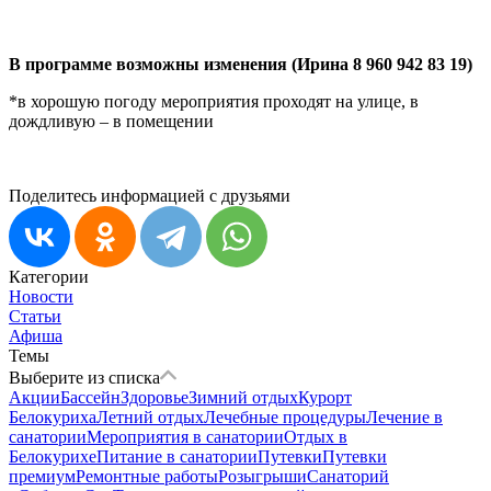
В программе возможны изменения (Ирина 8 960 942 83 19)
*в хорошую погоду мероприятия проходят на улице, в
дождливую – в помещении
Поделитесь информацией с друзьями
Категории
Новости
Статьи
Афиша
Темы
Выберите из списка
Акции
Бассейн
Здоровье
Зимний отдых
Курорт
Белокуриха
Летний отдых
Лечебные процедуры
Лечение в
санатории
Мероприятия в санатории
Отдых в
Белокурихе
Питание в санатории
Путевки
Путевки
премиум
Ремонтные работы
Розыгрыши
Санаторий