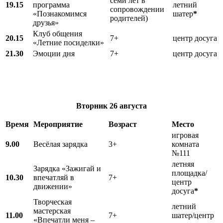
семи лет в
19.15
программа
летний
сопровождении
«Познакомимся
шатер
*
родителей)
друзья»
Клуб общения
20.15
7+
центр досуга
«Летние посиделки»
21.30
Эмоции дня
7+
центр досуга
Вторник
26 августа
Время
Мероприятие
Возраст
Место
игровая
9.00
Весёлая зарядка
3+
комната
№111
летняя
Зарядка «Зажигай и
площадка/
10.30
впечатляй в
7+
центр
движении»
досуга
*
Творческая
летний
мастерская
11.00
7+
шатер/центр
«Впечатли меня –