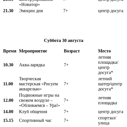
«Новатор»
21.30
Эмоции дня
7+
центр досуга
Суббота
30 августа
Время
Мероприятие
Возраст
Место
летняя
площадка/
10.30
Аква-зарядка
7+
центр
досуга*
Творческая
летний
11.00
мастерская «Рисуем
7+
шатер/центр
акварелью»
досуга*
Подвижные игры на
летняя
12.00
свежем воздухе –
7+
площадка
«Обливаемся – Ура!»
14.00
Клуб общения
7+
центр досуга
спортзал/
15.15
Спортивный час
7+
улица