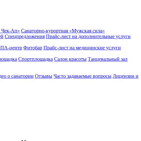
 Чек-Ап»
Санаторно-курортная «Мужская сила»
ей
Спецпредложения
Прайс-лист на дополнительные услуги
ПА-центр
Фитобар
Прайс-лист на медицинские услуги
лощадка
Спортплощадка
Салон красоты
Танцевальный зал
ео о санатории
Отзывы
Часто задаваемые вопросы
Лицензии и