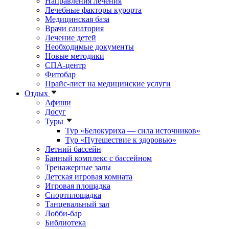
Направления лечения
Лечебные факторы курорта
Медицинская база
Врачи санатория
Лечение детей
Необходимые документы
Новые методики
СПА-центр
Фитобар
Прайс-лист на медицинские услуги
Отдых
Афиши
Досуг
Туры
Тур «Белокуриха — сила источников»
Тур «Путешествие к здоровью»
Летний бассейн
Банный комплекс с бассейном
Тренажерные залы
Детская игровая комната
Игровая площадка
Спортплощадка
Танцевальный зал
Лобби-бар
Библиотека