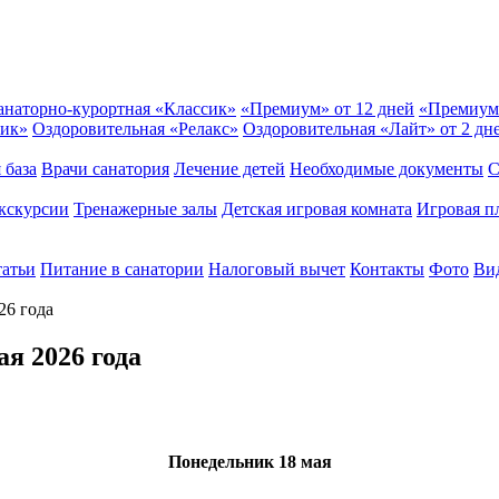
анаторно-курортная «Классик»
«Премиум» от 12 дней
«Премиум
сик»
Оздоровительная «Релакс»
Оздоровительная «Лайт» от 2 дн
 база
Врачи санатория
Лечение детей
Необходимые документы
С
кскурсии
Тренажерные залы
Детская игровая комната
Игровая п
татьи
Питание в санатории
Налоговый вычет
Контакты
Фото
Вид
26 года
я 2026 года
Понедельник
18 мая