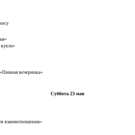
нису
ья»
 кукла»
 «Пивная вечеринка»
Суббота
23 мая
ев взаимотношения»