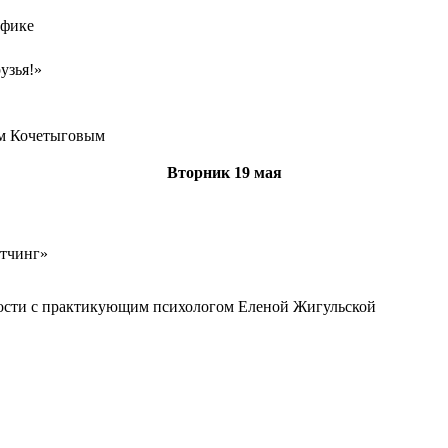
афике
узья!»
ом Кочетыговым
Вторник
19 мая
етчинг»
дости с практикующим психологом Еленой Жигульской