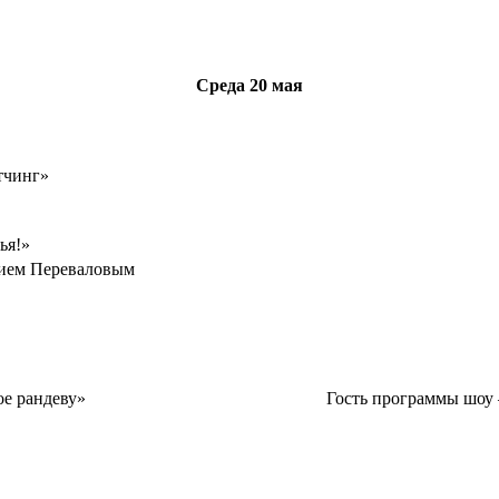
Среда
20 мая
тчинг»
ья!»
нием Переваловым
цевальное рандеву» Гость программы шоу – 