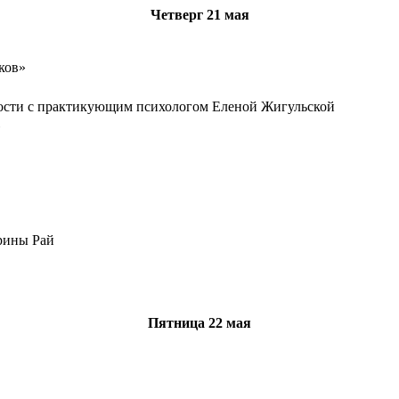
Четверг
21 мая
ков»
дости с практикующим психологом Еленой Жигульской
»
рины Рай
Пятница
22 мая