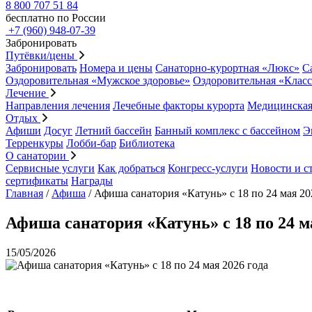
8 800 707 51 84
бесплатно по России
+7 (960) 948-07-39
Забронировать
Путёвки/цены
Забронировать
Номера и цены
Санаторно-курортная «Люкс»
С
Оздоровительная «Мужское здоровье»
Оздоровительная «Клас
Лечение
Направления лечения
Лечебные факторы курорта
Медицинская
Отдых
Афиши
Досуг
Летний бассейн
Банный комплекс с бассейном
Э
Терренкуры
Лобби-бар
Библиотека
О санатории
Сервисные услуги
Как добраться
Конгресс-услуги
Новости и с
сертификаты
Награды
Главная
/
Афиша
/
Афиша санатория «Катунь» с 18 по 24 мая 20
Афиша санатория «Катунь» с 18 по 24 ма
15/05/2026