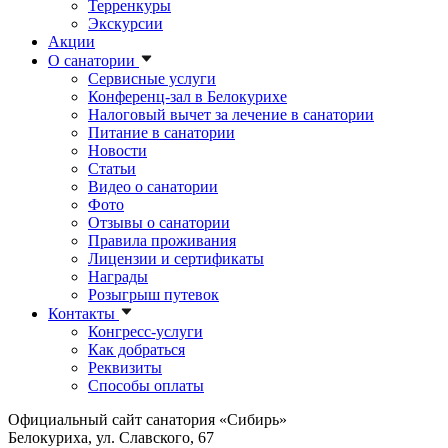
Терренкуры
Экскурсии
Акции
О санатории
Сервисные услуги
Конференц-зал в Белокурихе
Налоговый вычет за лечение в санатории
Питание в санатории
Новости
Статьи
Видео о санатории
Фото
Отзывы о санатории
Правила проживания
Лицензии и сертификаты
Награды
Розыгрыш путевок
Контакты
Конгресс-услуги
Как добраться
Реквизиты
Способы оплаты
Официальный сайт санатория «Сибирь»
Белокуриха, ул. Славского, 67