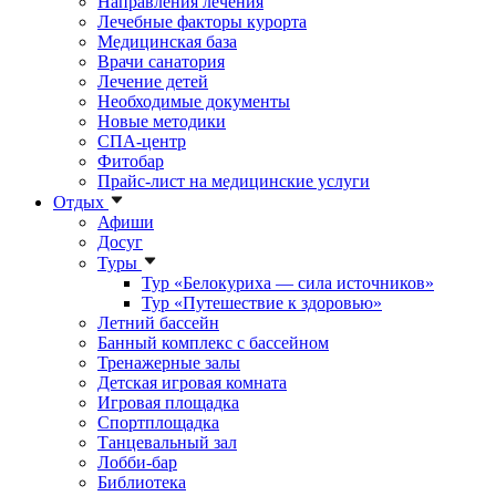
Направления лечения
Лечебные факторы курорта
Медицинская база
Врачи санатория
Лечение детей
Необходимые документы
Новые методики
СПА-центр
Фитобар
Прайс-лист на медицинские услуги
Отдых
Афиши
Досуг
Туры
Тур «Белокуриха — сила источников»
Тур «Путешествие к здоровью»
Летний бассейн
Банный комплекс с бассейном
Тренажерные залы
Детская игровая комната
Игровая площадка
Спортплощадка
Танцевальный зал
Лобби-бар
Библиотека