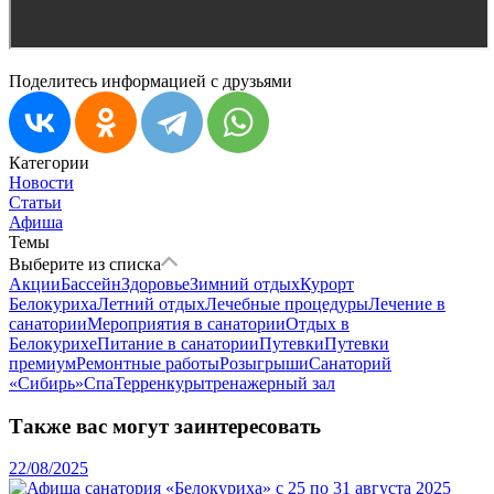
Поделитесь информацией с друзьями
Категории
Новости
Статьи
Афиша
Темы
Выберите из списка
Акции
Бассейн
Здоровье
Зимний отдых
Курорт
Белокуриха
Летний отдых
Лечебные процедуры
Лечение в
санатории
Мероприятия в санатории
Отдых в
Белокурихе
Питание в санатории
Путевки
Путевки
премиум
Ремонтные работы
Розыгрыши
Санаторий
«Сибирь»
Спа
Терренкуры
тренажерный зал
Также вас могут заинтересовать
22/08/2025