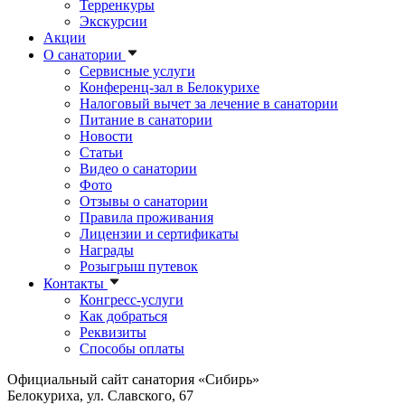
Терренкуры
Экскурсии
Акции
О санатории
Сервисные услуги
Конференц-зал в Белокурихе
Налоговый вычет за лечение в санатории
Питание в санатории
Новости
Статьи
Видео о санатории
Фото
Отзывы о санатории
Правила проживания
Лицензии и сертификаты
Награды
Розыгрыш путевок
Контакты
Конгресс-услуги
Как добраться
Реквизиты
Способы оплаты
Официальный сайт санатория «Сибирь»
Белокуриха, ул. Славского, 67