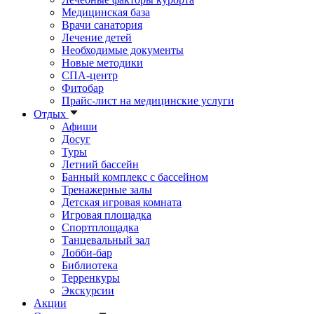
Медицинская база
Врачи санатория
Лечение детей
Необходимые документы
Новые методики
СПА-центр
Фитобар
Прайс-лист на медицинские услуги
Отдых
Афиши
Досуг
Туры
Летний бассейн
Банный комплекс с бассейном
Тренажерные залы
Детская игровая комната
Игровая площадка
Спортплощадка
Танцевальный зал
Лобби-бар
Библиотека
Терренкуры
Экскурсии
Акции