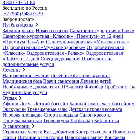
8 800 707 51 84
бесплатно по России
+7 (960) 948-07-39
Забронировать
Путёвки/цены
Забронировать
Номера и цены
Санаторно-курортная «Люкс»
Санаторно-курортная «Классик»
«Премиум» от 12 дней
«Премиум Чек-Ап»
Санаторно-курортная «Мужская сила»
Оздоровительная «Мужское здоровье»
Оздоровительная
«Классик»
Оздоровительная «Релакс»
Оздоровительная
«Лайт» от 2 дней
Спецпредложения
Прайс-лист на
дополнительные услуги
Лечение
Направления лечения
Лечебные факторы курорта
Медицинская база
Врачи санатория
Лечение детей
Необходимые документы
СПА-центр
Фитобар
Прайс-лист на
медицинские услуги
Отдых
Афиши
Досуг
Летний бассейн
Банный комплекс с бассейном
Экскурсии
Тренажерные залы
Детская игровая комната
Игровая площадка
Спортплощадка
Салон красоты
Танцевальный зал
Терренкуры
Лобби-бар
Библиотека
О санатории
Сервисные услуги
Как добраться
Конгресс-услуги
Новости и
статьи
Питание в санатории
Налоговый вычет
Контакты