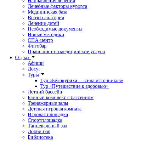
Направления лечения
Лечебные факторы курорта
Медицинская база
Врачи санатория
Лечение детей
Необходимые документы
Новые методики
СПА-центр
Фитобар
Прайс-лист на медицинские услуги
Отдых
Афиши
Досуг
Туры
Тур «Белокуриха — сила источников»
Тур «Путешествие к здоровью»
Летний бассейн
Банный комплекс с бассейном
Тренажерные залы
Детская игровая комната
Игровая площадка
Спортплощадка
Танцевальный зал
Лобби-бар
Библиотека