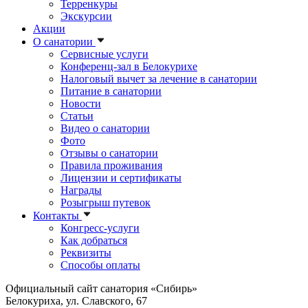
Терренкуры
Экскурсии
Акции
О санатории
Сервисные услуги
Конференц-зал в Белокурихе
Налоговый вычет за лечение в санатории
Питание в санатории
Новости
Статьи
Видео о санатории
Фото
Отзывы о санатории
Правила проживания
Лицензии и сертификаты
Награды
Розыгрыш путевок
Контакты
Конгресс-услуги
Как добраться
Реквизиты
Способы оплаты
Официальный сайт санатория «Сибирь»
Белокуриха, ул. Славского, 67