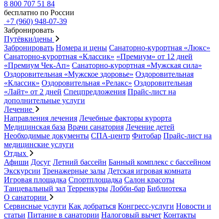
8 800 707 51 84
бесплатно по России
+7 (960) 948-07-39
Забронировать
Путёвки/цены
Забронировать
Номера и цены
Санаторно-курортная «Люкс»
Санаторно-курортная «Классик»
«Премиум» от 12 дней
«Премиум Чек-Ап»
Санаторно-курортная «Мужская сила»
Оздоровительная «Мужское здоровье»
Оздоровительная
«Классик»
Оздоровительная «Релакс»
Оздоровительная
«Лайт» от 2 дней
Спецпредложения
Прайс-лист на
дополнительные услуги
Лечение
Направления лечения
Лечебные факторы курорта
Медицинская база
Врачи санатория
Лечение детей
Необходимые документы
СПА-центр
Фитобар
Прайс-лист на
медицинские услуги
Отдых
Афиши
Досуг
Летний бассейн
Банный комплекс с бассейном
Экскурсии
Тренажерные залы
Детская игровая комната
Игровая площадка
Спортплощадка
Салон красоты
Танцевальный зал
Терренкуры
Лобби-бар
Библиотека
О санатории
Сервисные услуги
Как добраться
Конгресс-услуги
Новости и
статьи
Питание в санатории
Налоговый вычет
Контакты