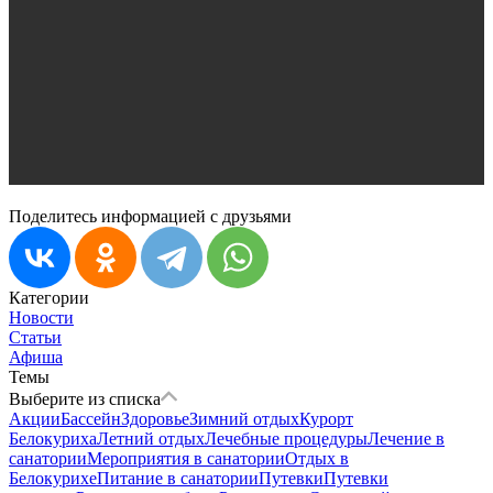
Поделитесь информацией с друзьями
Категории
Новости
Статьи
Афиша
Темы
Выберите из списка
Акции
Бассейн
Здоровье
Зимний отдых
Курорт
Белокуриха
Летний отдых
Лечебные процедуры
Лечение в
санатории
Мероприятия в санатории
Отдых в
Белокурихе
Питание в санатории
Путевки
Путевки