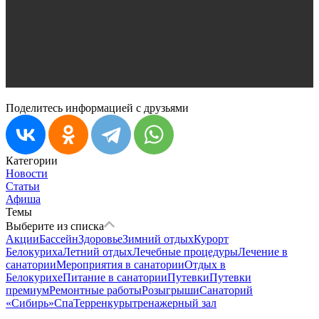
Поделитесь информацией с друзьями
Категории
Новости
Статьи
Афиша
Темы
Выберите из списка
Акции
Бассейн
Здоровье
Зимний отдых
Курорт
Белокуриха
Летний отдых
Лечебные процедуры
Лечение в
санатории
Мероприятия в санатории
Отдых в
Белокурихе
Питание в санатории
Путевки
Путевки
премиум
Ремонтные работы
Розыгрыши
Санаторий
«Сибирь»
Спа
Терренкуры
тренажерный зал