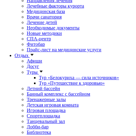
Направления лечения
Лечебные факторы курорта
Медицинская база
Врачи санатория
Лечение детей
Необходимые документы
Новые методики
СПА-центр
Фитобар
Прайс-лист на медицинские услуги
Отдых
Афиши
Досуг
Туры
Тур «Белокуриха — сила источников»
Тур «Путешествие к здоровью»
Летний бассейн
Банный комплекс с бассейном
Тренажерные залы
Детская игровая комната
Игровая площадка
Спортплощадка
Танцевальный зал
Лобби-бар
Библиотека