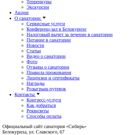
Терренкуры
Экскурсии
Акции
О санатории
Сервисные услуги
Конференц-зал в Белокурихе
Налоговый вычет за лечение в санатории
Питание в санатории
Новости
Статьи
Видео о санатории
Фото
Отзывы о санатории
Правила проживания
Лицензии и сертификаты
Награды
Розыгрыш путевок
Контакты
Конгресс-услуги
Как добраться
Реквизиты
Способы оплаты
Официальный сайт санатория «Сибирь»
Белокуриха, ул. Славского, 67