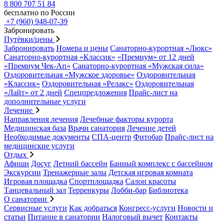
8 800 707 51 84
бесплатно по России
+7 (960) 948-07-39
Забронировать
Путёвки/цены
Забронировать
Номера и цены
Санаторно-курортная «Люкс»
Санаторно-курортная «Классик»
«Премиум» от 12 дней
«Премиум Чек-Ап»
Санаторно-курортная «Мужская сила»
Оздоровительная «Мужское здоровье»
Оздоровительная
«Классик»
Оздоровительная «Релакс»
Оздоровительная
«Лайт» от 2 дней
Спецпредложения
Прайс-лист на
дополнительные услуги
Лечение
Направления лечения
Лечебные факторы курорта
Медицинская база
Врачи санатория
Лечение детей
Необходимые документы
СПА-центр
Фитобар
Прайс-лист на
медицинские услуги
Отдых
Афиши
Досуг
Летний бассейн
Банный комплекс с бассейном
Экскурсии
Тренажерные залы
Детская игровая комната
Игровая площадка
Спортплощадка
Салон красоты
Танцевальный зал
Терренкуры
Лобби-бар
Библиотека
О санатории
Сервисные услуги
Как добраться
Конгресс-услуги
Новости и
статьи
Питание в санатории
Налоговый вычет
Контакты