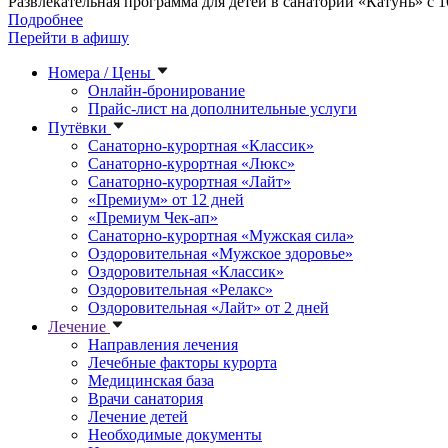
Развлекательная программа для детей в санатории «Катунь» с 1
Подробнее
Перейти в афишу
Номера / Цены
Онлайн-бронирование
Прайс-лист на дополнительные услуги
Путёвки
Санаторно-курортная «Классик»
Санаторно-курортная «Люкс»
Санаторно-курортная «Лайт»
«Премиум» от 12 дней
«Премиум Чек-ап»
Санаторно-курортная «Мужская сила»
Оздоровительная «Мужское здоровье»
Оздоровительная «Классик»
Оздоровительная «Релакс»
Оздоровительная «Лайт» от 2 дней
Лечение
Направления лечения
Лечебные факторы курорта
Медицинская база
Врачи санатория
Лечение детей
Необходимые документы