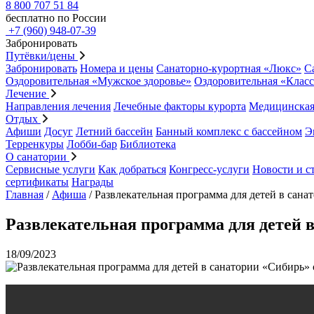
8 800 707 51 84
бесплатно по России
+7 (960) 948-07-39
Забронировать
Путёвки/цены
Забронировать
Номера и цены
Санаторно-курортная «Люкс»
С
Оздоровительная «Мужское здоровье»
Оздоровительная «Клас
Лечение
Направления лечения
Лечебные факторы курорта
Медицинская
Отдых
Афиши
Досуг
Летний бассейн
Банный комплекс с бассейном
Э
Терренкуры
Лобби-бар
Библиотека
О санатории
Сервисные услуги
Как добраться
Конгресс-услуги
Новости и с
сертификаты
Награды
Главная
/
Афиша
/
Развлекательная программа для детей в сана
Развлекательная программа для детей в
18/09/2023