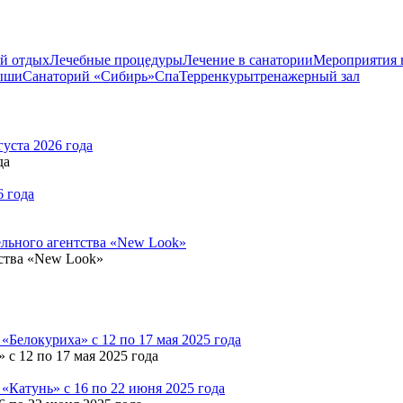
й отдых
Лечебные процедуры
Лечение в санатории
Мероприятия 
ыши
Санаторий «Сибирь»
Спа
Терренкуры
тренажерный зал
да
тства «New Look»
 с 12 по 17 мая 2025 года