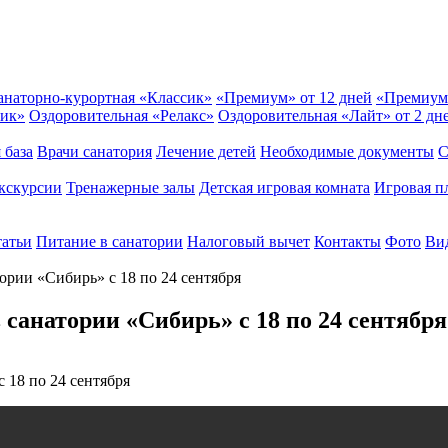
анаторно-курортная «Классик»
«Премиум» от 12 дней
«Премиум
сик»
Оздоровительная «Релакс»
Оздоровительная «Лайт» от 2 дн
 база
Врачи санатория
Лечение детей
Необходимые документы
С
кскурсии
Тренажерные залы
Детская игровая комната
Игровая п
татьи
Питание в санатории
Налоговый вычет
Контакты
Фото
Вид
тории «Сибирь» с 18 по 24 сентября
 санатории «Сибирь» с 18 по 24 сентября