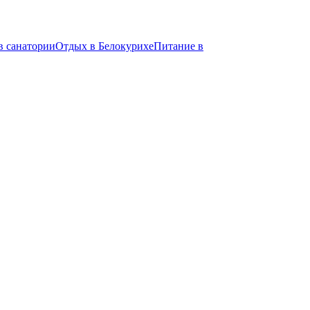
в санатории
Отдых в Белокурихе
Питание в