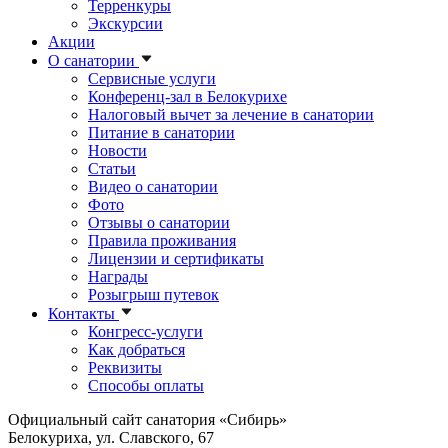
Терренкуры
Экскурсии
Акции
О санатории
Сервисные услуги
Конференц-зал в Белокурихе
Налоговый вычет за лечение в санатории
Питание в санатории
Новости
Статьи
Видео о санатории
Фото
Отзывы о санатории
Правила проживания
Лицензии и сертификаты
Награды
Розыгрыш путевок
Контакты
Конгресс-услуги
Как добраться
Реквизиты
Способы оплаты
Официальный сайт санатория «Сибирь»
Белокуриха, ул. Славского, 67