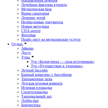
Направления лечения
Лечебные факторы курорта
Медицинская база
Врачи санатория
Лечение детей
Необходимые документы
Новые методики
СПА-центр
Фитобар
Прайс-лист на медицинские услуги
Отдых
Афиши
Досуг
Туры
Тур «Белокуриха — сила источников»
Тур «Путешествие к здоровью»
Летний бассейн
Банный комплекс с бассейном
Тренажерные залы
Детская игровая комната
Игровая площадка
Спортплощадка
Танцевальный зал
Лобби-бар
Библиотека