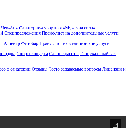
 Чек-Ап»
Санаторно-курортная «Мужская сила»
ей
Спецпредложения
Прайс-лист на дополнительные услуги
ПА-центр
Фитобар
Прайс-лист на медицинские услуги
лощадка
Спортплощадка
Салон красоты
Танцевальный зал
ео о санатории
Отзывы
Часто задаваемые вопросы
Лицензии и