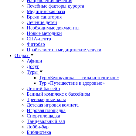
Направления лечения
Лечебные факторы курорта
Медицинская база
Врачи санатория
Лечение детей
Необходимые документы
Новые методики
СПА-центр
Фитобар
Прайс-лист на медицинские услуги
Отдых
Афиши
Досуг
Туры
Тур «Белокуриха — сила источников»
Тур «Путешествие к здоровью»
Летний бассейн
Банный комплекс с бассейном
Тренажерные залы
Детская игровая комната
Игровая площадка
Спортплощадка
Танцевальный зал
Лобби-бар
Библиотека