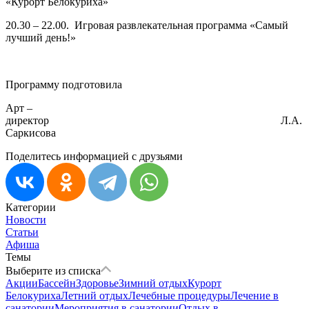
«Курорт Белокуриха»
20.30 – 22.00. Игровая развлекательная программа «Самый
лучший день!»
Программу подготовила
Арт –
директор Л.А.
Саркисова
Поделитесь информацией с друзьями
Категории
Новости
Статьи
Афиша
Темы
Выберите из списка
Акции
Бассейн
Здоровье
Зимний отдых
Курорт
Белокуриха
Летний отдых
Лечебные процедуры
Лечение в
санатории
Мероприятия в санатории
Отдых в