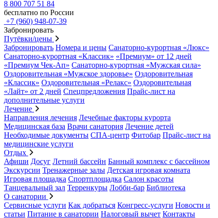
8 800 707 51 84
бесплатно по России
+7 (960) 948-07-39
Забронировать
Путёвки/цены
Забронировать
Номера и цены
Санаторно-курортная «Люкс»
Санаторно-курортная «Классик»
«Премиум» от 12 дней
«Премиум Чек-Ап»
Санаторно-курортная «Мужская сила»
Оздоровительная «Мужское здоровье»
Оздоровительная
«Классик»
Оздоровительная «Релакс»
Оздоровительная
«Лайт» от 2 дней
Спецпредложения
Прайс-лист на
дополнительные услуги
Лечение
Направления лечения
Лечебные факторы курорта
Медицинская база
Врачи санатория
Лечение детей
Необходимые документы
СПА-центр
Фитобар
Прайс-лист на
медицинские услуги
Отдых
Афиши
Досуг
Летний бассейн
Банный комплекс с бассейном
Экскурсии
Тренажерные залы
Детская игровая комната
Игровая площадка
Спортплощадка
Салон красоты
Танцевальный зал
Терренкуры
Лобби-бар
Библиотека
О санатории
Сервисные услуги
Как добраться
Конгресс-услуги
Новости и
статьи
Питание в санатории
Налоговый вычет
Контакты