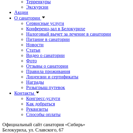
Терренкуры
Экскурсии
Акции
О санатории
Сервисные услуги
Конференц-зал в Белокурихе
Налоговый вычет за лечение в санатории
Питание в санатории
Новости
Статьи
Видео о санатории
Фото
Отзывы о санатории
Правила проживания
Лицензии и сертификаты
Награды
Розыгрыш путевок
Контакты
Конгресс-услуги
Как добраться
Реквизиты
Способы оплаты
Официальный сайт санатория «Сибирь»
Белокуриха, ул. Славского, 67