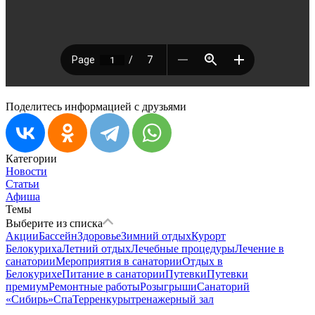
Поделитесь информацией с друзьями
Категории
Новости
Статьи
Афиша
Темы
Выберите из списка
Акции
Бассейн
Здоровье
Зимний отдых
Курорт
Белокуриха
Летний отдых
Лечебные процедуры
Лечение в
санатории
Мероприятия в санатории
Отдых в
Белокурихе
Питание в санатории
Путевки
Путевки
премиум
Ремонтные работы
Розыгрыши
Санаторий
«Сибирь»
Спа
Терренкуры
тренажерный зал