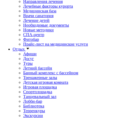
Направления лечения
Лечебные факторы курорта
Медицинская база
Врачи санатория
Лечение детей
Необходимые документы
Новые методики
СПА-центр
Фитобар
Прайс-лист на медицинские услуги
Отдых
Афиши
Досуг
Туры
Летний бассейн
Банный комплекс с бассейном
Тренажерные залы
Детская игровая комната
Игровая площадка
Спортплощадка
Танцевальный зал
Лобби-бар
Библиотека
Терренкуры
Экскурсии