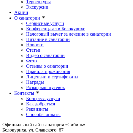
Терренкуры
Экскурсии
Акции
О санатории
Сервисные услуги
Конференц-зал в Белокурихе
Налоговый вычет за лечение в санатории
Питание в санатории
Новости
Статьи
Видео о санатории
Фото
Отзывы о санатории
Правила проживания
Лицензии и сертификаты
Награды
Розыгрыш путевок
Контакты
Конгресс-услуги
Как добраться
Реквизиты
Способы оплаты
Официальный сайт санатория «Сибирь»
Белокуриха, ул. Славского, 67