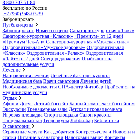
8 800 707 51 84
бесплатно по России
+7 (960) 948-07-39
Забронировать
Путёвки/цены
Забронировать
Номера и цены
Санаторно-курортная «Люкс»
Санаторно-курортная «Классик»
«Премиум» от 12 дней
«Премиум Чек-Ап»
Санаторно-курортная «Мужская сила»
Оздоровительная «Мужское здоровье»
Оздоровительная
«Классик»
Оздоровительная «Релакс»
Оздоровительная
«Лайт» от 2 дней
Спецпредложения
Прайс-лист на
дополнительные услуги
Лечение
Направления лечения
Лечебные факторы курорта
Медицинская база
Врачи санатория
Лечение детей
Необходимые документы
СПА-центр
Фитобар
Прайс-лист на
медицинские услуги
Отдых
Афиши
Досуг
Летний бассейн
Банный комплекс с бассейном
Экскурсии
Тренажерные залы
Детская игровая комната
Игровая площадка
Спортплощадка
Салон красоты
Танцевальный зал
Терренкуры
Лобби-бар
Библиотека
О санатории
Сервисные услуги
Как добраться
Конгресс-услуги
Новости и
статьи
Питание в санатории
Налоговый вычет
Контакты