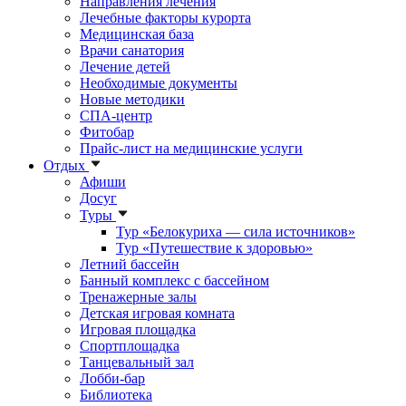
Направления лечения
Лечебные факторы курорта
Медицинская база
Врачи санатория
Лечение детей
Необходимые документы
Новые методики
СПА-центр
Фитобар
Прайс-лист на медицинские услуги
Отдых
Афиши
Досуг
Туры
Тур «Белокуриха — сила источников»
Тур «Путешествие к здоровью»
Летний бассейн
Банный комплекс с бассейном
Тренажерные залы
Детская игровая комната
Игровая площадка
Спортплощадка
Танцевальный зал
Лобби-бар
Библиотека