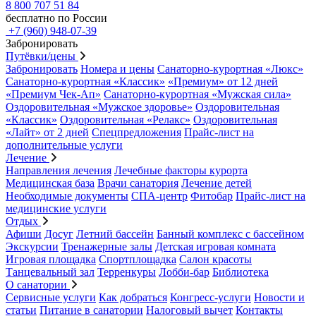
8 800 707 51 84
бесплатно по России
+7 (960) 948-07-39
Забронировать
Путёвки/цены
Забронировать
Номера и цены
Санаторно-курортная «Люкс»
Санаторно-курортная «Классик»
«Премиум» от 12 дней
«Премиум Чек-Ап»
Санаторно-курортная «Мужская сила»
Оздоровительная «Мужское здоровье»
Оздоровительная
«Классик»
Оздоровительная «Релакс»
Оздоровительная
«Лайт» от 2 дней
Спецпредложения
Прайс-лист на
дополнительные услуги
Лечение
Направления лечения
Лечебные факторы курорта
Медицинская база
Врачи санатория
Лечение детей
Необходимые документы
СПА-центр
Фитобар
Прайс-лист на
медицинские услуги
Отдых
Афиши
Досуг
Летний бассейн
Банный комплекс с бассейном
Экскурсии
Тренажерные залы
Детская игровая комната
Игровая площадка
Спортплощадка
Салон красоты
Танцевальный зал
Терренкуры
Лобби-бар
Библиотека
О санатории
Сервисные услуги
Как добраться
Конгресс-услуги
Новости и
статьи
Питание в санатории
Налоговый вычет
Контакты