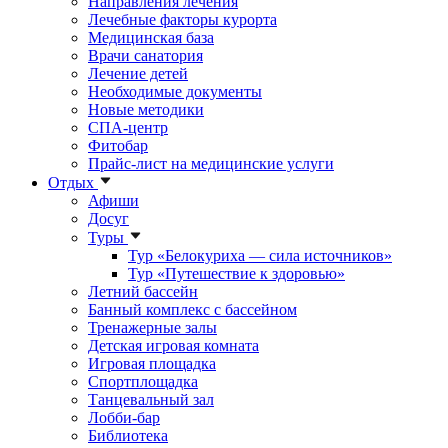
Направления лечения
Лечебные факторы курорта
Медицинская база
Врачи санатория
Лечение детей
Необходимые документы
Новые методики
СПА-центр
Фитобар
Прайс-лист на медицинские услуги
Отдых
Афиши
Досуг
Туры
Тур «Белокуриха — сила источников»
Тур «Путешествие к здоровью»
Летний бассейн
Банный комплекс с бассейном
Тренажерные залы
Детская игровая комната
Игровая площадка
Спортплощадка
Танцевальный зал
Лобби-бар
Библиотека