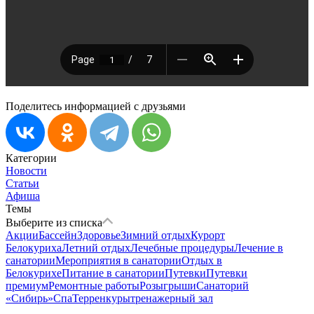
Поделитесь информацией с друзьями
Категории
Новости
Статьи
Афиша
Темы
Выберите из списка
Акции
Бассейн
Здоровье
Зимний отдых
Курорт
Белокуриха
Летний отдых
Лечебные процедуры
Лечение в
санатории
Мероприятия в санатории
Отдых в
Белокурихе
Питание в санатории
Путевки
Путевки
премиум
Ремонтные работы
Розыгрыши
Санаторий
«Сибирь»
Спа
Терренкуры
тренажерный зал