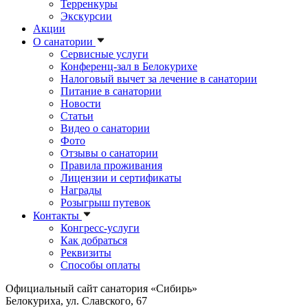
Терренкуры
Экскурсии
Акции
О санатории
Сервисные услуги
Конференц-зал в Белокурихе
Налоговый вычет за лечение в санатории
Питание в санатории
Новости
Статьи
Видео о санатории
Фото
Отзывы о санатории
Правила проживания
Лицензии и сертификаты
Награды
Розыгрыш путевок
Контакты
Конгресс-услуги
Как добраться
Реквизиты
Способы оплаты
Официальный сайт санатория «Сибирь»
Белокуриха, ул. Славского, 67