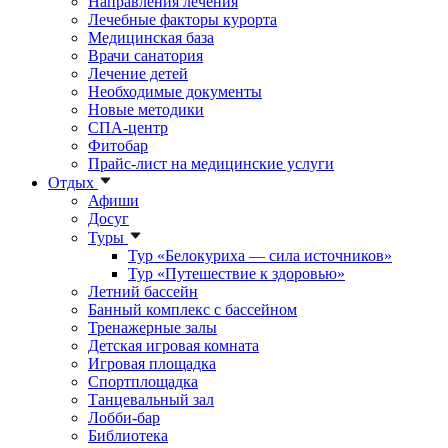
Направления лечения
Лечебные факторы курорта
Медицинская база
Врачи санатория
Лечение детей
Необходимые документы
Новые методики
СПА-центр
Фитобар
Прайс-лист на медицинские услуги
Отдых
Афиши
Досуг
Туры
Тур «Белокуриха — сила источников»
Тур «Путешествие к здоровью»
Летний бассейн
Банный комплекс с бассейном
Тренажерные залы
Детская игровая комната
Игровая площадка
Спортплощадка
Танцевальный зал
Лобби-бар
Библиотека