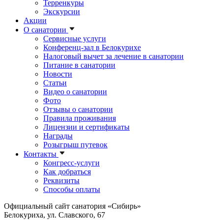
Терренкуры
Экскурсии
Акции
О санатории
Сервисные услуги
Конференц-зал в Белокурихе
Налоговый вычет за лечение в санатории
Питание в санатории
Новости
Статьи
Видео о санатории
Фото
Отзывы о санатории
Правила проживания
Лицензии и сертификаты
Награды
Розыгрыш путевок
Контакты
Конгресс-услуги
Как добраться
Реквизиты
Способы оплаты
Официальный сайт санатория «Сибирь»
Белокуриха, ул. Славского, 67