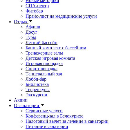
Новые методики
СПА-центр
Фитобар
Прайс-лист на медицинские услуги
Отдых
Афиши
Досуг
Туры
Летний бассейн
Банный комплекс с бассейном
Тренажерные залы
Детская игровая комната
Игровая площадка
Спортплощадка
Танцевальный зал
Лобби-бар
Библиотека
Терренкуры
Экскурсии
Акции
О санатории
Сервисные услуги
Конференц-зал в Белокурихе
Налоговый вычет за лечение в санатории
Питание в санатории