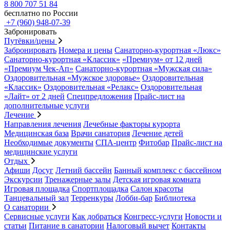
8 800 707 51 84
бесплатно по России
+7 (960) 948-07-39
Забронировать
Путёвки/цены
Забронировать
Номера и цены
Санаторно-курортная «Люкс»
Санаторно-курортная «Классик»
«Премиум» от 12 дней
«Премиум Чек-Ап»
Санаторно-курортная «Мужская сила»
Оздоровительная «Мужское здоровье»
Оздоровительная
«Классик»
Оздоровительная «Релакс»
Оздоровительная
«Лайт» от 2 дней
Спецпредложения
Прайс-лист на
дополнительные услуги
Лечение
Направления лечения
Лечебные факторы курорта
Медицинская база
Врачи санатория
Лечение детей
Необходимые документы
СПА-центр
Фитобар
Прайс-лист на
медицинские услуги
Отдых
Афиши
Досуг
Летний бассейн
Банный комплекс с бассейном
Экскурсии
Тренажерные залы
Детская игровая комната
Игровая площадка
Спортплощадка
Салон красоты
Танцевальный зал
Терренкуры
Лобби-бар
Библиотека
О санатории
Сервисные услуги
Как добраться
Конгресс-услуги
Новости и
статьи
Питание в санатории
Налоговый вычет
Контакты