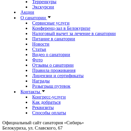
Терренкуры
Экскурсии
Акции
О санатории
Сервисные услуги
Конференц-зал в Белокурихе
Налоговый вычет за лечение в санатории
Питание в санатории
Новости
Статьи
Видео о санатории
Фото
Отзывы о санатории
Правила проживания
Лицензии и сертификаты
Награды
Розыгрыш путевок
Контакты
Конгресс-услуги
Как добраться
Реквизиты
Способы оплаты
Официальный сайт санатория «Сибирь»
Белокуриха, ул. Славского, 67