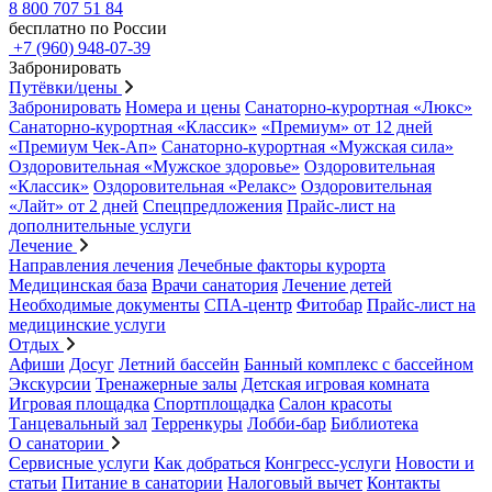
8 800 707 51 84
бесплатно по России
+7 (960) 948-07-39
Забронировать
Путёвки/цены
Забронировать
Номера и цены
Санаторно-курортная «Люкс»
Санаторно-курортная «Классик»
«Премиум» от 12 дней
«Премиум Чек-Ап»
Санаторно-курортная «Мужская сила»
Оздоровительная «Мужское здоровье»
Оздоровительная
«Классик»
Оздоровительная «Релакс»
Оздоровительная
«Лайт» от 2 дней
Спецпредложения
Прайс-лист на
дополнительные услуги
Лечение
Направления лечения
Лечебные факторы курорта
Медицинская база
Врачи санатория
Лечение детей
Необходимые документы
СПА-центр
Фитобар
Прайс-лист на
медицинские услуги
Отдых
Афиши
Досуг
Летний бассейн
Банный комплекс с бассейном
Экскурсии
Тренажерные залы
Детская игровая комната
Игровая площадка
Спортплощадка
Салон красоты
Танцевальный зал
Терренкуры
Лобби-бар
Библиотека
О санатории
Сервисные услуги
Как добраться
Конгресс-услуги
Новости и
статьи
Питание в санатории
Налоговый вычет
Контакты