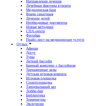
Направления лечения
Лечебные факторы курорта
Медицинская база
Врачи санатория
Лечение детей
Необходимые документы
Новые методики
СПА-центр
Фитобар
Прайс-лист на медицинские услуги
Отдых
Афиши
Досуг
Туры
Летний бассейн
Банный комплекс с бассейном
Тренажерные залы
Детская игровая комната
Игровая площадка
Спортплощадка
Танцевальный зал
Лобби-бар
Библиотека
Терренкуры
Экскурсии