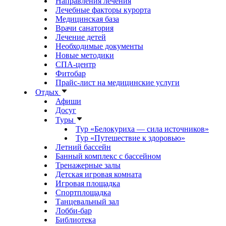
Направления лечения
Лечебные факторы курорта
Медицинская база
Врачи санатория
Лечение детей
Необходимые документы
Новые методики
СПА-центр
Фитобар
Прайс-лист на медицинские услуги
Отдых
Афиши
Досуг
Туры
Тур «Белокуриха — сила источников»
Тур «Путешествие к здоровью»
Летний бассейн
Банный комплекс с бассейном
Тренажерные залы
Детская игровая комната
Игровая площадка
Спортплощадка
Танцевальный зал
Лобби-бар
Библиотека