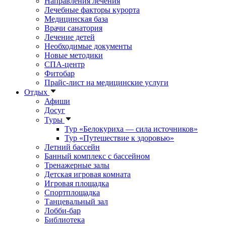
Направления лечения
Лечебные факторы курорта
Медицинская база
Врачи санатория
Лечение детей
Необходимые документы
Новые методики
СПА-центр
Фитобар
Прайс-лист на медицинские услуги
Отдых
Афиши
Досуг
Туры
Тур «Белокуриха — сила источников»
Тур «Путешествие к здоровью»
Летний бассейн
Банный комплекс с бассейном
Тренажерные залы
Детская игровая комната
Игровая площадка
Спортплощадка
Танцевальный зал
Лобби-бар
Библиотека