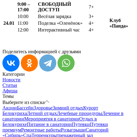
9:00 –
СВОБОДНЫЙ
7+
17:00
ДОСТУП
10:00
Весёлая зарядка
3+
Клуб
24.01
11:00
Поделка «Оленёнок»
4+
«Панда»
12:00
Интерактивный час
4+
Поделитесь информацией с друзьями
Категории
Новости
Статьи
Афиша
Темы
Выберите из списка
Акции
Бассейн
Здоровье
Зимний отдых
Курорт
Белокуриха
Летний отдых
Лечебные процедуры
Лечение в
санатории
Мероприятия в санатории
Отдых в
Белокурихе
Питание в санатории
Путевки
Путевки
премиум
Ремонтные работы
Розыгрыши
Санаторий
«Сибирь»
Спа
Терренкуры
тренажерный зал