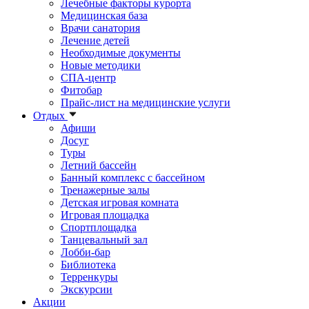
Лечебные факторы курорта
Медицинская база
Врачи санатория
Лечение детей
Необходимые документы
Новые методики
СПА-центр
Фитобар
Прайс-лист на медицинские услуги
Отдых
Афиши
Досуг
Туры
Летний бассейн
Банный комплекс с бассейном
Тренажерные залы
Детская игровая комната
Игровая площадка
Спортплощадка
Танцевальный зал
Лобби-бар
Библиотека
Терренкуры
Экскурсии
Акции