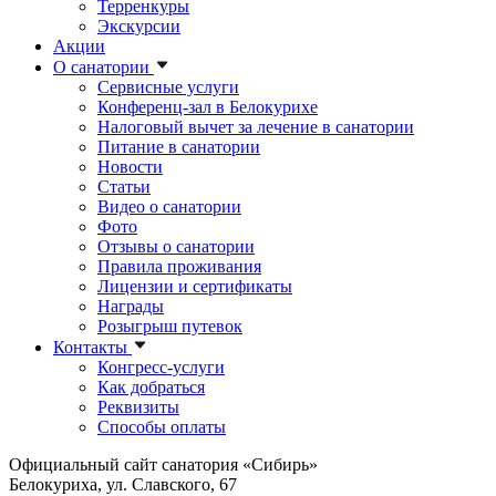
Терренкуры
Экскурсии
Акции
О санатории
Сервисные услуги
Конференц-зал в Белокурихе
Налоговый вычет за лечение в санатории
Питание в санатории
Новости
Статьи
Видео о санатории
Фото
Отзывы о санатории
Правила проживания
Лицензии и сертификаты
Награды
Розыгрыш путевок
Контакты
Конгресс-услуги
Как добраться
Реквизиты
Способы оплаты
Официальный сайт санатория «Сибирь»
Белокуриха, ул. Славского, 67