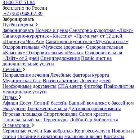
8 800 707 51 84
бесплатно по России
+7 (960) 948-07-39
Забронировать
Путёвки/цены
Забронировать
Номера и цены
Санаторно-курортная «Люкс»
Санаторно-курортная «Классик»
«Премиум» от 12 дней
«Премиум Чек-Ап»
Санаторно-курортная «Мужская сила»
Оздоровительная «Мужское здоровье»
Оздоровительная
«Классик»
Оздоровительная «Релакс»
Оздоровительная
«Лайт» от 2 дней
Спецпредложения
Прайс-лист на
дополнительные услуги
Лечение
Направления лечения
Лечебные факторы курорта
Медицинская база
Врачи санатория
Лечение детей
Необходимые документы
СПА-центр
Фитобар
Прайс-лист на
медицинские услуги
Отдых
Афиши
Досуг
Летний бассейн
Банный комплекс с бассейном
Экскурсии
Тренажерные залы
Детская игровая комната
Игровая площадка
Спортплощадка
Салон красоты
Танцевальный зал
Терренкуры
Лобби-бар
Библиотека
О санатории
Сервисные услуги
Как добраться
Конгресс-услуги
Новости и
статьи
Питание в санатории
Налоговый вычет
Контакты