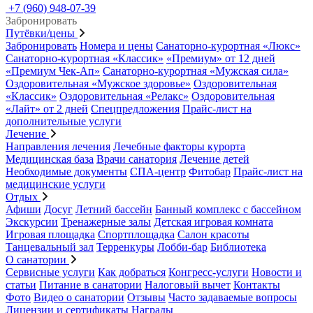
+7 (960) 948-07-39
Забронировать
Путёвки/цены
Забронировать
Номера и цены
Санаторно-курортная «Люкс»
Санаторно-курортная «Классик»
«Премиум» от 12 дней
«Премиум Чек-Ап»
Санаторно-курортная «Мужская сила»
Оздоровительная «Мужское здоровье»
Оздоровительная
«Классик»
Оздоровительная «Релакс»
Оздоровительная
«Лайт» от 2 дней
Спецпредложения
Прайс-лист на
дополнительные услуги
Лечение
Направления лечения
Лечебные факторы курорта
Медицинская база
Врачи санатория
Лечение детей
Необходимые документы
СПА-центр
Фитобар
Прайс-лист на
медицинские услуги
Отдых
Афиши
Досуг
Летний бассейн
Банный комплекс с бассейном
Экскурсии
Тренажерные залы
Детская игровая комната
Игровая площадка
Спортплощадка
Салон красоты
Танцевальный зал
Терренкуры
Лобби-бар
Библиотека
О санатории
Сервисные услуги
Как добраться
Конгресс-услуги
Новости и
статьи
Питание в санатории
Налоговый вычет
Контакты
Фото
Видео о санатории
Отзывы
Часто задаваемые вопросы
Лицензии и сертификаты
Награды