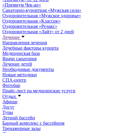
«Премиум Чек-ап»
Санаторно-курортная «Мужская сила»
Оздоровительная «Мужское здоровье»
Оздоровительная «Классик»
Оздоровительная «Релакс»
Оздоровительная «Лайт» от 2 дней
Лечение
Направления лечения
Лечебные факторы курорта
Медицинская база
Врачи санатория
Лечение детей
Необходимые документы
Новые методики
СПА-центр
Фитобар
Прайс-лист на медицинские услуги
Отдых
Афиши
Досуг
Туры
Летний бассейн
Банный комплекс с бассейном
Тренажерные залы