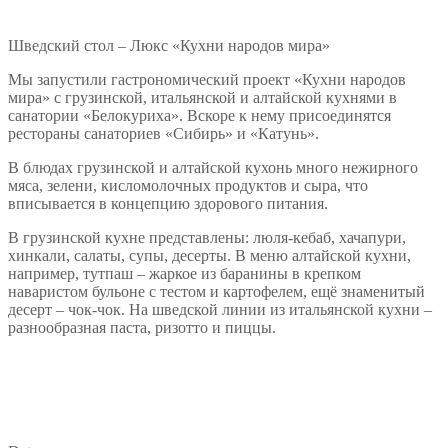
Шведский стол – Люкс «Кухни народов мира»
Мы запустили гастрономический проект «Кухни народов
мира» с грузинской, итальянской и алтайской кухнями в
санатории «Белокуриха». Вскоре к нему присоединятся
рестораны санаториев «Сибирь» и «Катунь».
В блюдах грузинской и алтайской кухонь много нежирного
мяса, зелени, кисломолочных продуктов и сыра, что
вписывается в концепцию здорового питания.
В грузинской кухне представлены: люля-кебаб, хачапури,
хинкали, салаты, супы, десерты. В меню алтайской кухни,
например, тутпаш – жаркое из баранины в крепком
наваристом бульоне с тестом и картофелем, ещё знаменитый
десерт – чок-чок. На шведской линии из итальянской кухни –
разнообразная паста, ризотто и пиццы.