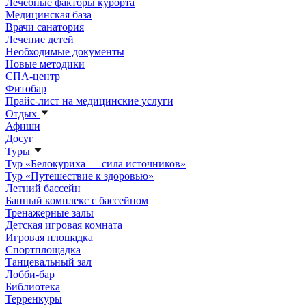
Лечебные факторы курорта
Медицинская база
Врачи санатория
Лечение детей
Необходимые документы
Новые методики
СПА-центр
Фитобар
Прайс-лист на медицинские услуги
Отдых
Афиши
Досуг
Туры
Тур «Белокуриха — сила источников»
Тур «Путешествие к здоровью»
Летний бассейн
Банный комплекс с бассейном
Тренажерные залы
Детская игровая комната
Игровая площадка
Спортплощадка
Танцевальный зал
Лобби-бар
Библиотека
Терренкуры