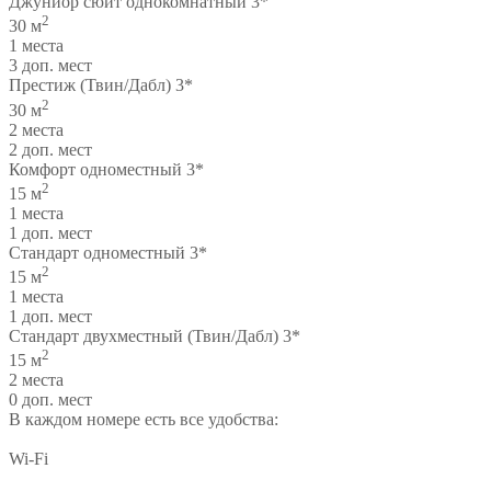
Джуниор сюит однокомнатный 3*
2
30 м
1 места
3 доп. мест
Престиж (Твин/Дабл) 3*
2
30 м
2 места
2 доп. мест
Комфорт одноместный 3*
2
15 м
1 места
1 доп. мест
Стандарт одноместный 3*
2
15 м
1 места
1 доп. мест
Стандарт двухместный (Твин/Дабл) 3*
2
15 м
2 места
0 доп. мест
В каждом номере есть все удобства:
Wi-Fi