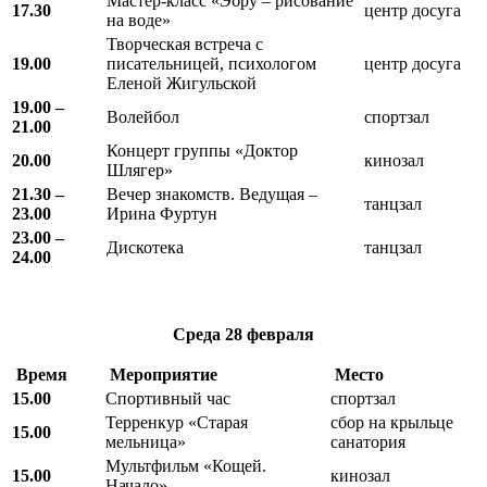
Мастер-класс «Эбру – рисование
17.30
центр досуга
на воде»
Творческая встреча с
19.00
писательницей, психологом
центр досуга
Еленой Жигульской
19.00 –
Волейбол
спортзал
21.00
Концерт группы «Доктор
20.00
кинозал
Шлягер»
21.30 –
Вечер знакомств. Ведущая –
танцзал
23.00
Ирина Фуртун
23.00 –
Дискотека
танцзал
24.00
Среда
28 февраля
Время
Мероприятие
Место
15.00
Спортивный час
спортзал
Терренкур «Старая
сбор на крыльце
15.00
мельница»
санатория
Мультфильм «Кощей.
15.00
кинозал
Начало»