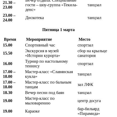
Вечер отдыха. Специальные
21.30 –
гости – шоу-группа «Текила-
танцзал
23.00
денс»
23.00 –
Дискотека
танцзал
24.00
Пятница
1 марта
Время
Мероприятие
Место
15.00
Спортивный час
спортзал
Экскурсия в музей
сбор на крыльце
15.50
«Истории курорта»
санатория
Турнир по настольному
16.00
спортзал
теннису
17.00 –
Мастер-класс «Славянская
танцзал
18.00
кукла»
17.00 –
Мастер-класс по бальным
зал ЛФК
18.00
танцам
18.30
Вечер песни под баян
танцзал
Мастер-класс по
19.00
центр досуга
мыловарению
бар-бильярд
19.00
Караоке
«Пирамида»