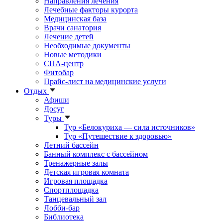
Направления лечения
Лечебные факторы курорта
Медицинская база
Врачи санатория
Лечение детей
Необходимые документы
Новые методики
СПА-центр
Фитобар
Прайс-лист на медицинские услуги
Отдых
Афиши
Досуг
Туры
Тур «Белокуриха — сила источников»
Тур «Путешествие к здоровью»
Летний бассейн
Банный комплекс с бассейном
Тренажерные залы
Детская игровая комната
Игровая площадка
Спортплощадка
Танцевальный зал
Лобби-бар
Библиотека