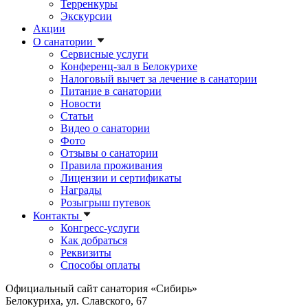
Терренкуры
Экскурсии
Акции
О санатории
Сервисные услуги
Конференц-зал в Белокурихе
Налоговый вычет за лечение в санатории
Питание в санатории
Новости
Статьи
Видео о санатории
Фото
Отзывы о санатории
Правила проживания
Лицензии и сертификаты
Награды
Розыгрыш путевок
Контакты
Конгресс-услуги
Как добраться
Реквизиты
Способы оплаты
Официальный сайт санатория «Сибирь»
Белокуриха, ул. Славского, 67