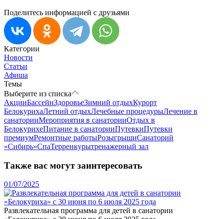
Поделитесь информацией с друзьями
Категории
Новости
Статьи
Афиша
Темы
Выберите из списка
Акции
Бассейн
Здоровье
Зимний отдых
Курорт
Белокуриха
Летний отдых
Лечебные процедуры
Лечение в
санатории
Мероприятия в санатории
Отдых в
Белокурихе
Питание в санатории
Путевки
Путевки
премиум
Ремонтные работы
Розыгрыши
Санаторий
«Сибирь»
Спа
Терренкуры
тренажерный зал
Также вас могут заинтересовать
01/07/2025
Развлекательная программа для детей в санатории