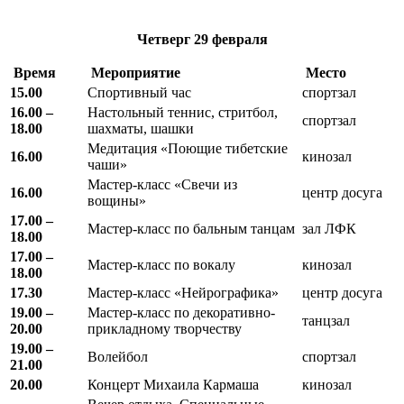
Четверг
29 февраля
Время
Мероприятие
Место
15.00
Спортивный час
спортзал
16.00 –
Настольный теннис, стритбол,
спортзал
18.00
шахматы, шашки
Медитация «Поющие тибетские
16.00
кинозал
чаши»
Мастер-класс «Свечи из
16.00
центр досуга
вощины»
17.00 –
Мастер-класс по бальным танцам
зал ЛФК
18.00
17.00 –
Мастер-класс по вокалу
кинозал
18.00
17.30
Мастер-класс «Нейрографика»
центр досуга
19.00 –
Мастер-класс по декоративно-
танцзал
20.00
прикладному творчеству
19.00 –
Волейбол
спортзал
21.00
20.00
Концерт Михаила Кармаша
кинозал