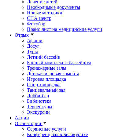
Лечение детей
Необходимые документы
Новые методики
СПА-центр
Фитобар
Прайс-лист на медицинские услуги
Отдых
Афиши
Досуг
Туры
Летний бассейн
Банный комплекс с бассейном
Тренажерные залы
Детская игровая комната
Игровая площадка
Спортплощадка
Танцевальный зал
Лобби-бар
Библиотека
Терренкуры
Экскурсии
Акции
О санатории
Сервисные услуги
Конференц-зал в Белокурихе