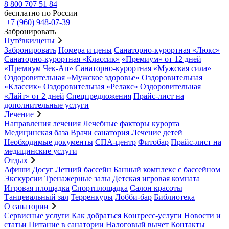
8 800 707 51 84
бесплатно по России
+7 (960) 948-07-39
Забронировать
Путёвки/цены
Забронировать
Номера и цены
Санаторно-курортная «Люкс»
Санаторно-курортная «Классик»
«Премиум» от 12 дней
«Премиум Чек-Ап»
Санаторно-курортная «Мужская сила»
Оздоровительная «Мужское здоровье»
Оздоровительная
«Классик»
Оздоровительная «Релакс»
Оздоровительная
«Лайт» от 2 дней
Спецпредложения
Прайс-лист на
дополнительные услуги
Лечение
Направления лечения
Лечебные факторы курорта
Медицинская база
Врачи санатория
Лечение детей
Необходимые документы
СПА-центр
Фитобар
Прайс-лист на
медицинские услуги
Отдых
Афиши
Досуг
Летний бассейн
Банный комплекс с бассейном
Экскурсии
Тренажерные залы
Детская игровая комната
Игровая площадка
Спортплощадка
Салон красоты
Танцевальный зал
Терренкуры
Лобби-бар
Библиотека
О санатории
Сервисные услуги
Как добраться
Конгресс-услуги
Новости и
статьи
Питание в санатории
Налоговый вычет
Контакты