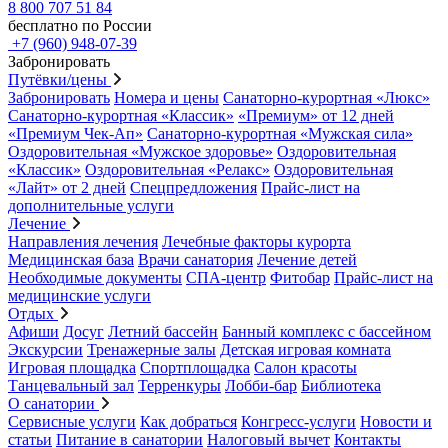
8 800 707 51 84
бесплатно по России
+7 (960) 948-07-39
Забронировать
Путёвки/цены
Забронировать
Номера и цены
Санаторно-курортная «Люкс»
Санаторно-курортная «Классик»
«Премиум» от 12 дней
«Премиум Чек-Ап»
Санаторно-курортная «Мужская сила»
Оздоровительная «Мужское здоровье»
Оздоровительная
«Классик»
Оздоровительная «Релакс»
Оздоровительная
«Лайт» от 2 дней
Спецпредложения
Прайс-лист на
дополнительные услуги
Лечение
Направления лечения
Лечебные факторы курорта
Медицинская база
Врачи санатория
Лечение детей
Необходимые документы
СПА-центр
Фитобар
Прайс-лист на
медицинские услуги
Отдых
Афиши
Досуг
Летний бассейн
Банный комплекс с бассейном
Экскурсии
Тренажерные залы
Детская игровая комната
Игровая площадка
Спортплощадка
Салон красоты
Танцевальный зал
Терренкуры
Лобби-бар
Библиотека
О санатории
Сервисные услуги
Как добраться
Конгресс-услуги
Новости и
статьи
Питание в санатории
Налоговый вычет
Контакты