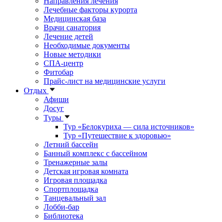
Направления лечения
Лечебные факторы курорта
Медицинская база
Врачи санатория
Лечение детей
Необходимые документы
Новые методики
СПА-центр
Фитобар
Прайс-лист на медицинские услуги
Отдых
Афиши
Досуг
Туры
Тур «Белокуриха — сила источников»
Тур «Путешествие к здоровью»
Летний бассейн
Банный комплекс с бассейном
Тренажерные залы
Детская игровая комната
Игровая площадка
Спортплощадка
Танцевальный зал
Лобби-бар
Библиотека