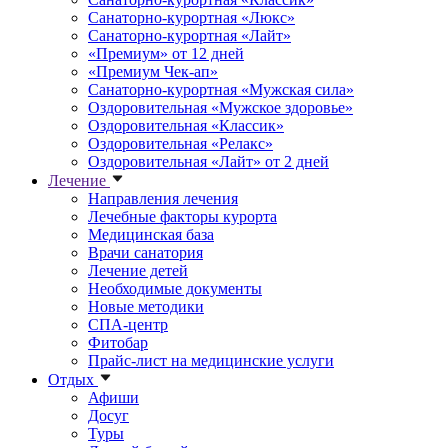
Санаторно-курортная «Люкс»
Санаторно-курортная «Лайт»
«Премиум» от 12 дней
«Премиум Чек-ап»
Санаторно-курортная «Мужская сила»
Оздоровительная «Мужское здоровье»
Оздоровительная «Классик»
Оздоровительная «Релакс»
Оздоровительная «Лайт» от 2 дней
Лечение
Направления лечения
Лечебные факторы курорта
Медицинская база
Врачи санатория
Лечение детей
Необходимые документы
Новые методики
СПА-центр
Фитобар
Прайс-лист на медицинские услуги
Отдых
Афиши
Досуг
Туры