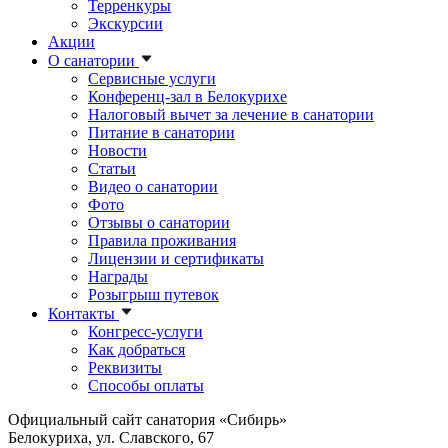
Терренкуры
Экскурсии
Акции
О санатории
Сервисные услуги
Конференц-зал в Белокурихе
Налоговый вычет за лечение в санатории
Питание в санатории
Новости
Статьи
Видео о санатории
Фото
Отзывы о санатории
Правила проживания
Лицензии и сертификаты
Награды
Розыгрыш путевок
Контакты
Конгресс-услуги
Как добраться
Реквизиты
Способы оплаты
Официальный сайт санатория «Сибирь»
Белокуриха, ул. Славского, 67