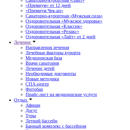
Санаторно-курортная «Лайт»
«Премиум» от 12 дней
«Премиум Чек-ап»
Санаторно-курортная «Мужская сила»
Оздоровительная «Мужское здоровье»
Оздоровительная «Классик»
Оздоровительная «Релакс»
Оздоровительная «Лайт» от 2 дней
Лечение
Направления лечения
Лечебные факторы курорта
Медицинская база
Врачи санатория
Лечение детей
Необходимые документы
Новые методики
СПА-центр
Фитобар
Прайс-лист на медицинские услуги
Отдых
Афиши
Досуг
Туры
Летний бассейн
Банный комплекс с бассейном