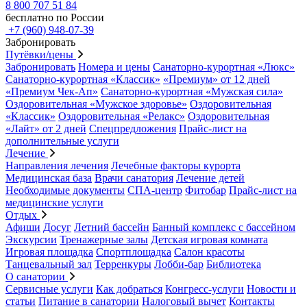
8 800 707 51 84
бесплатно по России
+7 (960) 948-07-39
Забронировать
Путёвки/цены
Забронировать
Номера и цены
Санаторно-курортная «Люкс»
Санаторно-курортная «Классик»
«Премиум» от 12 дней
«Премиум Чек-Ап»
Санаторно-курортная «Мужская сила»
Оздоровительная «Мужское здоровье»
Оздоровительная
«Классик»
Оздоровительная «Релакс»
Оздоровительная
«Лайт» от 2 дней
Спецпредложения
Прайс-лист на
дополнительные услуги
Лечение
Направления лечения
Лечебные факторы курорта
Медицинская база
Врачи санатория
Лечение детей
Необходимые документы
СПА-центр
Фитобар
Прайс-лист на
медицинские услуги
Отдых
Афиши
Досуг
Летний бассейн
Банный комплекс с бассейном
Экскурсии
Тренажерные залы
Детская игровая комната
Игровая площадка
Спортплощадка
Салон красоты
Танцевальный зал
Терренкуры
Лобби-бар
Библиотека
О санатории
Сервисные услуги
Как добраться
Конгресс-услуги
Новости и
статьи
Питание в санатории
Налоговый вычет
Контакты