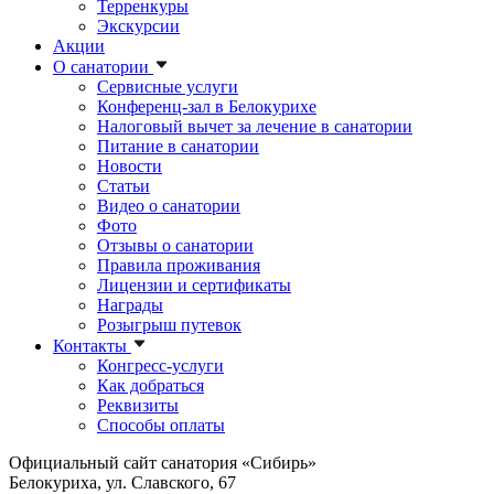
Терренкуры
Экскурсии
Акции
О санатории
Сервисные услуги
Конференц-зал в Белокурихе
Налоговый вычет за лечение в санатории
Питание в санатории
Новости
Статьи
Видео о санатории
Фото
Отзывы о санатории
Правила проживания
Лицензии и сертификаты
Награды
Розыгрыш путевок
Контакты
Конгресс-услуги
Как добраться
Реквизиты
Способы оплаты
Официальный сайт санатория «Сибирь»
Белокуриха, ул. Славского, 67