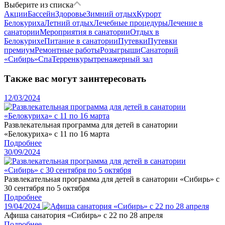
Выберите из списка
Акции
Бассейн
Здоровье
Зимний отдых
Курорт
Белокуриха
Летний отдых
Лечебные процедуры
Лечение в
санатории
Мероприятия в санатории
Отдых в
Белокурихе
Питание в санатории
Путевки
Путевки
премиум
Ремонтные работы
Розыгрыши
Санаторий
«Сибирь»
Спа
Терренкуры
тренажерный зал
Также вас могут заинтересовать
12/03/2024
Развлекательная программа для детей в санатории
«Белокуриха» с 11 по 16 марта
Подробнее
30/09/2024
Развлекательная программа для детей в санатории «Сибирь» с
30 сентября по 5 октября
Подробнее
19/04/2024
Афиша санатория «Сибирь» с 22 по 28 апреля
Подробнее