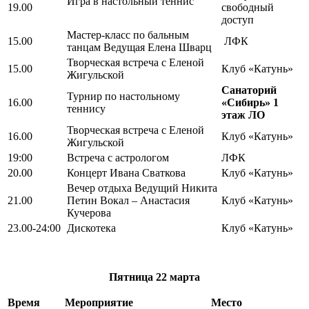
Игра в настольный теннис
19.00
свободный
доступ
Мастер-класс по бальным
15.00
ЛФК
танцам Ведущая Елена Шварц
Творческая встреча с Еленой
15.00
Клуб «Катунь»
Жигульской
Санаторий
Турнир по настольному
16.00
«Сибирь» 1
теннису
этаж ЛО
Творческая встреча с Еленой
16.00
Клуб «Катунь»
Жигульской
19:00
Встреча с астрологом
ЛФК
20.00
Концерт Ивана Сваткова
Клуб «Катунь»
Вечер отдыха Ведущий Никита
21.00
Петин Вокал – Анастасия
Клуб «Катунь»
Кучерова
23.00-24:00
Дискотека
Клуб «Катунь»
Пятница
22 марта
Время
Мероприятие
Место