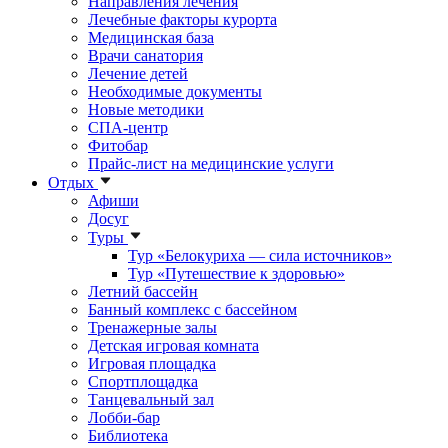
Направления лечения
Лечебные факторы курорта
Медицинская база
Врачи санатория
Лечение детей
Необходимые документы
Новые методики
СПА-центр
Фитобар
Прайс-лист на медицинские услуги
Отдых
Афиши
Досуг
Туры
Тур «Белокуриха — сила источников»
Тур «Путешествие к здоровью»
Летний бассейн
Банный комплекс с бассейном
Тренажерные залы
Детская игровая комната
Игровая площадка
Спортплощадка
Танцевальный зал
Лобби-бар
Библиотека