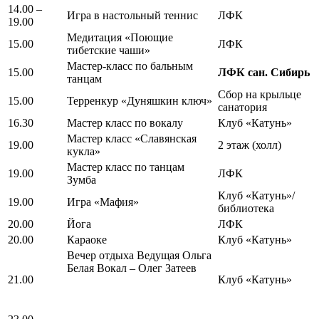
14.00 –
Игра в настольный теннис
ЛФК
19.00
Медитация «Поющие
15.00
ЛФК
тибетские чаши»
Мастер-класс по бальным
15.00
ЛФК сан. Сибирь
танцам
Сбор на крыльце
15.00
Терренкур «Дуняшкин ключ»
санатория
16.30
Мастер класс по вокалу
Клуб «Катунь»
Мастер класс «Славянская
19.00
2 этаж (холл)
кукла»
Мастер класс по танцам
19.00
ЛФК
Зумба
Клуб «Катунь»/
19.00
Игра «Мафия»
библиотека
20.00
Йога
ЛФК
20.00
Караоке
Клуб «Катунь»
Вечер отдыха Ведущая Ольга
Белая Вокал – Олег Затеев
21.00
Клуб «Катунь»