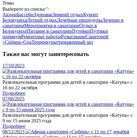
Темы
Выберите из списка
Акции
Бассейн
Здоровье
Зимний отдых
Курорт
Белокуриха
Летний отдых
Лечебные процедуры
Лечение в
санатории
Мероприятия в санатории
Отдых в
Белокурихе
Питание в санатории
Путевки
Путевки
премиум
Ремонтные работы
Розыгрыши
Санаторий
«Сибирь»
Спа
Терренкуры
тренажерный зал
Также вас могут заинтересовать
17/10/2023
Развлекательная программа для детей в санатории «Катунь» с
16 по 22 октября
Подробнее
07/06/2025
Развлекательная программа для детей в санатории «Катунь» с
9 по 15 июня 2025 года
Подробнее
08/12/2023