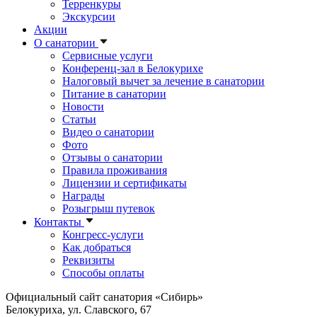
Терренкуры
Экскурсии
Акции
О санатории
Сервисные услуги
Конференц-зал в Белокурихе
Налоговый вычет за лечение в санатории
Питание в санатории
Новости
Статьи
Видео о санатории
Фото
Отзывы о санатории
Правила проживания
Лицензии и сертификаты
Награды
Розыгрыш путевок
Контакты
Конгресс-услуги
Как добраться
Реквизиты
Способы оплаты
Официальный сайт санатория «Сибирь»
Белокуриха, ул. Славского, 67