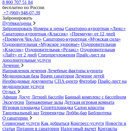
8 800 707 51 84
бесплатно по России
+7 (960) 948-07-39
Забронировать
Путёвки/цены
Забронировать
Номера и цены
Санаторно-курортная «Люкс»
Санаторно-курортная «Классик»
«Премиум» от 12 дней
«Премиум Чек-Ап»
Санаторно-курортная «Мужская сила»
Оздоровительная «Мужское здоровье»
Оздоровительная
«Классик»
Оздоровительная «Релакс»
Оздоровительная
«Лайт» от 2 дней
Спецпредложения
Прайс-лист на
дополнительные услуги
Лечение
Направления лечения
Лечебные факторы курорта
Медицинская база
Врачи санатория
Лечение детей
Необходимые документы
СПА-центр
Фитобар
Прайс-лист на
медицинские услуги
Отдых
Афиши
Досуг
Летний бассейн
Банный комплекс с бассейном
Экскурсии
Тренажерные залы
Детская игровая комната
Игровая площадка
Спортплощадка
Салон красоты
Танцевальный зал
Терренкуры
Лобби-бар
Библиотека
О санатории
Сервисные услуги
Как добраться
Конгресс-услуги
Новости и
статьи
Питание в санатории
Налоговый вычет
Контакты