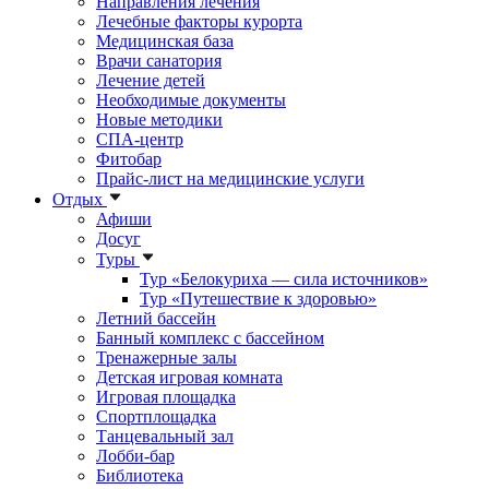
Направления лечения
Лечебные факторы курорта
Медицинская база
Врачи санатория
Лечение детей
Необходимые документы
Новые методики
СПА-центр
Фитобар
Прайс-лист на медицинские услуги
Отдых
Афиши
Досуг
Туры
Тур «Белокуриха — сила источников»
Тур «Путешествие к здоровью»
Летний бассейн
Банный комплекс с бассейном
Тренажерные залы
Детская игровая комната
Игровая площадка
Спортплощадка
Танцевальный зал
Лобби-бар
Библиотека