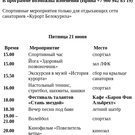
В программе возможны изменения (Ирина +7 960 942 83 19)
Спортивные мероприятия только для отдыхающих сети
санаториев «Курорт Белокуриха»
Пятница
21 июня
Время
Мероприятие
Место
15.00
Спортивный час
спортзал
Йога «Здоровый
15.00
зал ЛФК
позвоночник»
Экскурсия в музей «История
сбор на крыльце
15.50
курорта»
санатория
Настольный теннис,
16.00
спортзал
стритбол, шахматы, шашки
Фестиваль талантов
Кафе «Барон Фон
18.00
«Стань звездой»
Альбрехт»
18.30
Вечер песни под баян
летний шатёр
19.00 –
Волейбол
спортзал
21.00
Кинофильм «Повелитель
20.00
кинозал
ветра»