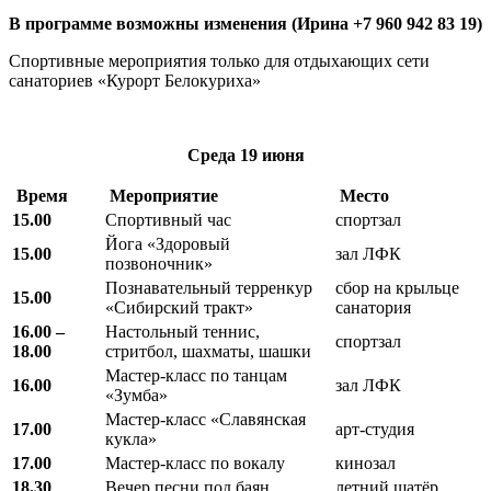
В программе возможны изменения (Ирина +7 960 942 83 19)
Спортивные мероприятия только для отдыхающих сети
санаториев «Курорт Белокуриха»
Среда
19 июня
Время
Мероприятие
Место
15.00
Спортивный час
спортзал
Йога «Здоровый
15.00
зал ЛФК
позвоночник»
Познавательный терренкур
сбор на крыльце
15.00
«Сибирский тракт»
санатория
16.00 –
Настольный теннис,
спортзал
18.00
стритбол, шахматы, шашки
Мастер-класс по танцам
16.00
зал ЛФК
«Зумба»
Мастер-класс «Славянская
17.00
арт-студия
кукла»
17.00
Мастер-класс по вокалу
кинозал
18.30
Вечер песни под баян
летний шатёр