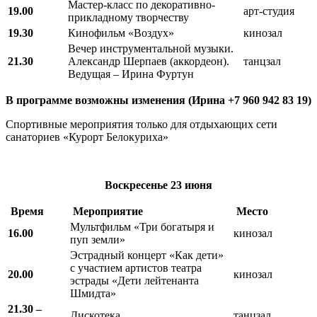
Мастер-класс по декоративно-
19.00
арт-студия
прикладному творчеству
19.30
Кинофильм «Воздух»
кинозал
Вечер инструментальной музыки.
21.30
Александр Шерпаев (аккордеон).
танцзал
Ведущая – Ирина Фуртун
В программе возможны изменения (Ирина +7 960 942 83 19)
Спортивные мероприятия только для отдыхающих сети
санаториев «Курорт Белокуриха»
Воскресенье
23 июня
Время
Мероприятие
Место
Мультфильм «Три богатыря и
16.00
кинозал
пуп земли»
Эстрадный концерт «Как дети»
с участием артистов театра
20.00
кинозал
эстрады «Дети лейтенанта
Шмидта»
21.30 –
Дискотека
танцзал