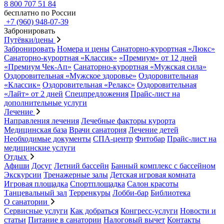
8 800 707 51 84
бесплатно по России
+7 (960) 948-07-39
Забронировать
Путёвки/цены
Забронировать
Номера и цены
Санаторно-курортная «Люкс»
Санаторно-курортная «Классик»
«Премиум» от 12 дней
«Премиум Чек-Ап»
Санаторно-курортная «Мужская сила»
Оздоровительная «Мужское здоровье»
Оздоровительная
«Классик»
Оздоровительная «Релакс»
Оздоровительная
«Лайт» от 2 дней
Спецпредложения
Прайс-лист на
дополнительные услуги
Лечение
Направления лечения
Лечебные факторы курорта
Медицинская база
Врачи санатория
Лечение детей
Необходимые документы
СПА-центр
Фитобар
Прайс-лист на
медицинские услуги
Отдых
Афиши
Досуг
Летний бассейн
Банный комплекс с бассейном
Экскурсии
Тренажерные залы
Детская игровая комната
Игровая площадка
Спортплощадка
Салон красоты
Танцевальный зал
Терренкуры
Лобби-бар
Библиотека
О санатории
Сервисные услуги
Как добраться
Конгресс-услуги
Новости и
статьи
Питание в санатории
Налоговый вычет
Контакты