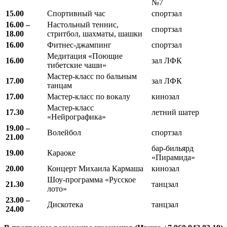
№7
15.00
Спортивный час
спортзал
16.00 –
Настольный теннис,
спортзал
18.00
стритбол, шахматы, шашки
16.00
Фитнес-джампинг
спортзал
Медитация «Поющие
16.00
зал ЛФК
тибетские чаши»
Мастер-класс по бальным
17.00
зал ЛФК
танцам
17.00
Мастер-класс по вокалу
кинозал
Мастер-класс
17.30
летний шатер
«Нейрографика»
19.00 –
Волейбол
спортзал
21.00
бар-бильярд
19.00
Караоке
«Пирамида»
20.00
Концерт Михаила Кармаша
кинозал
Шоу-программа «Русское
21.30
танцзал
лото»
23.00 –
Дискотека
танцзал
24.00