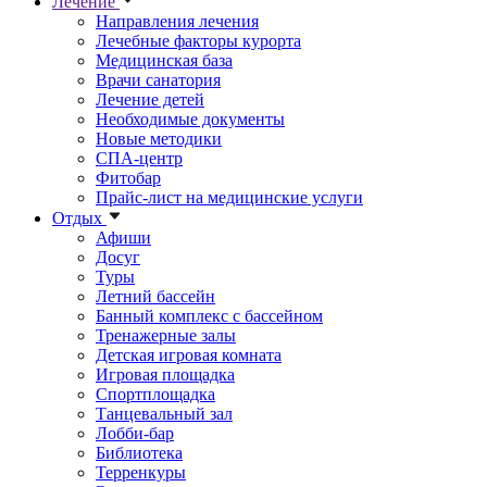
Лечение
Направления лечения
Лечебные факторы курорта
Медицинская база
Врачи санатория
Лечение детей
Необходимые документы
Новые методики
СПА-центр
Фитобар
Прайс-лист на медицинские услуги
Отдых
Афиши
Досуг
Туры
Летний бассейн
Банный комплекс с бассейном
Тренажерные залы
Детская игровая комната
Игровая площадка
Спортплощадка
Танцевальный зал
Лобби-бар
Библиотека
Терренкуры