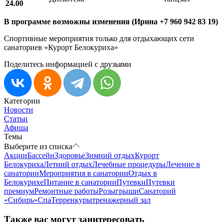
24.00
В программе возможны изменения (Ирина +7 960 942 83 19)
Спортивные мероприятия только для отдыхающих сети
санаториев «Курорт Белокуриха»
Поделитесь информацией с друзьями
Категории
Новости
Статьи
Афиша
Темы
Выберите из списка
Акции
Бассейн
Здоровье
Зимний отдых
Курорт
Белокуриха
Летний отдых
Лечебные процедуры
Лечение в
санатории
Мероприятия в санатории
Отдых в
Белокурихе
Питание в санатории
Путевки
Путевки
премиум
Ремонтные работы
Розыгрыши
Санаторий
«Сибирь»
Спа
Терренкуры
тренажерный зал
Также вас могут заинтересовать