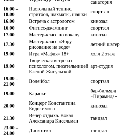
санатория
16.00 –
Настольный теннис,
спортзал
18.00
стритбол, шахматы, шашки
16.00
Встреча с астрологом
кинозал
16.00
Фитнес-джампинг
спортзал
17.00
Мастер-класс по вокалу
кинозал
Мастер-класс «Эбру –
17.30
летний шатер
рисование на воде»
19.00
Игра «Мафия» 18+
холл 2 этаж
Творческая встреча с
19.00
психологом, писательницей
арт-студия
Еленой Жигульской
19.00 –
Волейбол
спортзал
21.00
бар-бильярд
19.00
Караоке
«Пирамида»
Концерт Константина
20.00
кинозал
Евдокимова
Вечер отдыха. Вокал –
21.30
танцзал
Александра Кисельман
23.00 –
Дискотека
танцзал
24.00