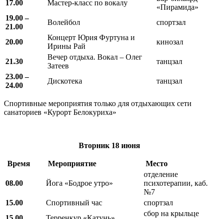
17.00
Мастер-класс по вокалу
«Пирамида»
19.00 –
Волейбол
спортзал
21.00
Концерт Юрия Фуртуна и
20.00
кинозал
Ирины Рай
Вечер отдыха. Вокал – Олег
21.30
танцзал
Затеев
23.00 –
Дискотека
танцзал
24.00
Спортивные мероприятия только для отдыхающих сети
санаториев «Курорт Белокуриха»
Вторник
18 июня
Время
Мероприятие
Место
отделение
08.00
Йога «Бодрое утро»
психотерапии, каб.
№7
15.00
Спортивный час
спортзал
сбор на крыльце
15.00
Терренкур «Катунь»