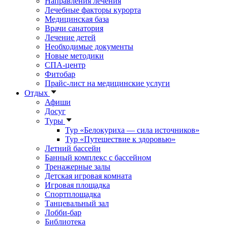
Направления лечения
Лечебные факторы курорта
Медицинская база
Врачи санатория
Лечение детей
Необходимые документы
Новые методики
СПА-центр
Фитобар
Прайс-лист на медицинские услуги
Отдых
Афиши
Досуг
Туры
Тур «Белокуриха — сила источников»
Тур «Путешествие к здоровью»
Летний бассейн
Банный комплекс с бассейном
Тренажерные залы
Детская игровая комната
Игровая площадка
Спортплощадка
Танцевальный зал
Лобби-бар
Библиотека