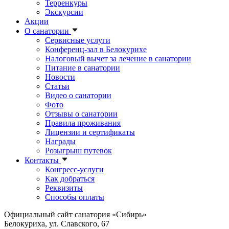
Терренкуры
Экскурсии
Акции
О санатории
Сервисные услуги
Конференц-зал в Белокурихе
Налоговый вычет за лечение в санатории
Питание в санатории
Новости
Статьи
Видео о санатории
Фото
Отзывы о санатории
Правила проживания
Лицензии и сертификаты
Награды
Розыгрыш путевок
Контакты
Конгресс-услуги
Как добраться
Реквизиты
Способы оплаты
Официальный сайт санатория «Сибирь»
Белокуриха, ул. Славского, 67