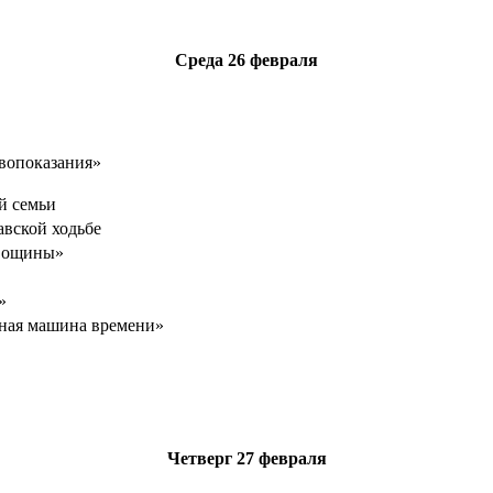
Среда
26 февраля
вопоказания»
й семьи
авской ходьбе
 вощины»
»
ная машина времени»
Четверг
27 февраля