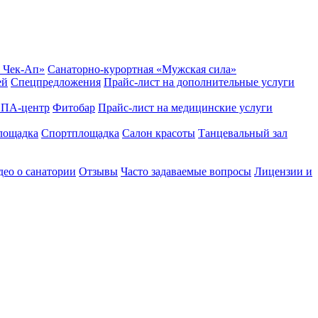
 Чек-Ап»
Санаторно-курортная «Мужская сила»
ей
Спецпредложения
Прайс-лист на дополнительные услуги
ПА-центр
Фитобар
Прайс-лист на медицинские услуги
лощадка
Спортплощадка
Салон красоты
Танцевальный зал
ео о санатории
Отзывы
Часто задаваемые вопросы
Лицензии и