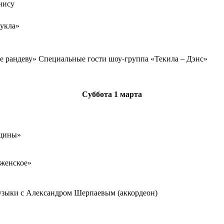
нису
кукла»
е рандеву» Специальные гости шоу-группа «Текила – Дэнс»
Суббота
1 марта
ощины»
 женское»
узыки с Александром Шерпаевым (аккордеон)