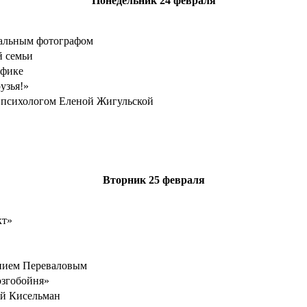
Понедельник
24 февраля
нальным фотографом
й семьи
афике
узья!»
 психологом Еленой Жигульской
Вторник
25 февраля
кт»
ением Переваловым
озгобойня»
ой Кисельман