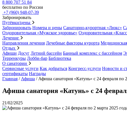
8 800 707 51 84
бесплатно по России
+7 (960) 948-07-39
Забронировать
Путёвки/цены
Забронировать
Номера и цены
Санаторно-курортная «Люкс»
С
Оздоровительная «Мужское здоровье»
Оздоровительная «Клас
Лечение
Направления лечения
Лечебные факторы курорта
Медицинская
Отдых
Афиши
Досуг
Летний бассейн
Банный комплекс с бассейном
Э
Терренкуры
Лобби-бар
Библиотека
О санатории
Сервисные услуги
Как добраться
Конгресс-услуги
Новости и с
сертификаты
Награды
Главная
/
Афиша
/
Афиша санатория «Катунь» с 24 февраля по 2
Афиша санатория «Катунь» с 24 февраля
21/02/2025