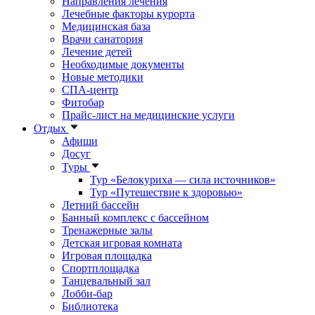
Направления лечения
Лечебные факторы курорта
Медицинская база
Врачи санатория
Лечение детей
Необходимые документы
Новые методики
СПА-центр
Фитобар
Прайс-лист на медицинские услуги
Отдых
Афиши
Досуг
Туры
Тур «Белокуриха — сила источников»
Тур «Путешествие к здоровью»
Летний бассейн
Банный комплекс с бассейном
Тренажерные залы
Детская игровая комната
Игровая площадка
Спортплощадка
Танцевальный зал
Лобби-бар
Библиотека