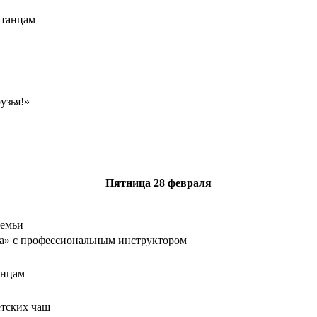
 танцам
узья!»
Пятница
28 февраля
семьи
а» с профессиональным инструктором
анцам
тских чаш