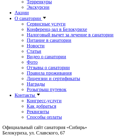
Терренкуры
Экскурсии
Акции
О санатории
Сервисные услуги
Конференц-зал в Белокурихе
Налоговый вычет за лечение в санатории
Питание в санатории
Новости
Статьи
Видео о санатории
Фото
Отзывы о санатории
Правила проживания
Лицензии и сертификаты
Награды
Розыгрыш путевок
Контакты
Конгресс-услуги
Как добраться
Реквизиты
Способы оплаты
Официальный сайт санатория «Сибирь»
Белокуриха, ул. Славского, 67