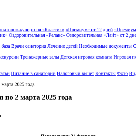
анаторно-курортная «Классик»
«Премиум» от 12 дней
«Премиум
сик»
Оздоровительная «Релакс»
Оздоровительная «Лайт» от 2 дн
 база
Врачи санатория
Лечение детей
Необходимые документы
С
кскурсии
Тренажерные залы
Детская игровая комната
Игровая п
татьи
Питание в санатории
Налоговый вычет
Контакты
Фото
Вид
 марта 2025 года
 по 2 марта 2025 года