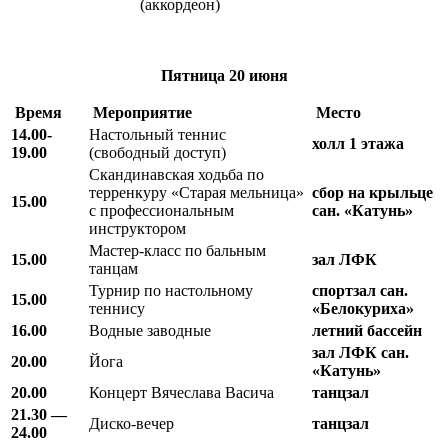
(аккордеон)
Пятница
20 июня
Время
Мероприятие
М
есто
14.00-
Настольный теннис
холл 1 этажа
19.00
(свободный доступ)
Скандинавская ходьба по
терренкуру «Старая мельница»
сбор на крыльце
15.00
с профессиональным
сан. «Катунь»
инструктором
Мастер-класс по бальным
15.00
зал ЛФК
танцам
Турнир по настольному
спортзал сан.
15.00
теннису
«Белокуриха»
16.00
Водные заводные
летний бассейн
зал ЛФК
сан.
20.00
Йога
«Катунь»
20.00
Концерт Вячеслава Васича
танцзал
21.30 —
Диско-вечер
танцзал
24.00