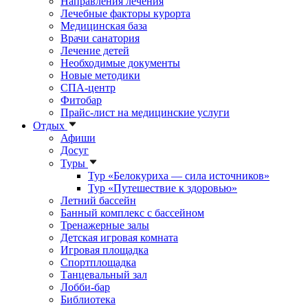
Направления лечения
Лечебные факторы курорта
Медицинская база
Врачи санатория
Лечение детей
Необходимые документы
Новые методики
СПА-центр
Фитобар
Прайс-лист на медицинские услуги
Отдых
Афиши
Досуг
Туры
Тур «Белокуриха — сила источников»
Тур «Путешествие к здоровью»
Летний бассейн
Банный комплекс с бассейном
Тренажерные залы
Детская игровая комната
Игровая площадка
Спортплощадка
Танцевальный зал
Лобби-бар
Библиотека