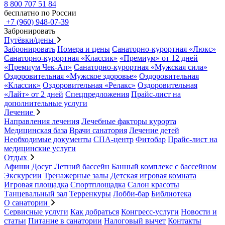
8 800 707 51 84
бесплатно по России
+7 (960) 948-07-39
Забронировать
Путёвки/цены
Забронировать
Номера и цены
Санаторно-курортная «Люкс»
Санаторно-курортная «Классик»
«Премиум» от 12 дней
«Премиум Чек-Ап»
Санаторно-курортная «Мужская сила»
Оздоровительная «Мужское здоровье»
Оздоровительная
«Классик»
Оздоровительная «Релакс»
Оздоровительная
«Лайт» от 2 дней
Спецпредложения
Прайс-лист на
дополнительные услуги
Лечение
Направления лечения
Лечебные факторы курорта
Медицинская база
Врачи санатория
Лечение детей
Необходимые документы
СПА-центр
Фитобар
Прайс-лист на
медицинские услуги
Отдых
Афиши
Досуг
Летний бассейн
Банный комплекс с бассейном
Экскурсии
Тренажерные залы
Детская игровая комната
Игровая площадка
Спортплощадка
Салон красоты
Танцевальный зал
Терренкуры
Лобби-бар
Библиотека
О санатории
Сервисные услуги
Как добраться
Конгресс-услуги
Новости и
статьи
Питание в санатории
Налоговый вычет
Контакты