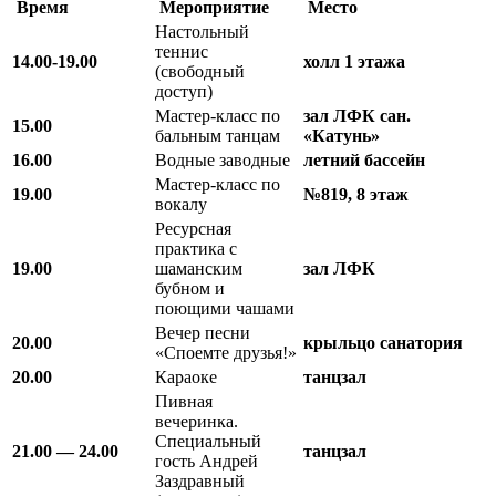
Время
Мероприятие
Место
Настольный
теннис
14.00-19.00
холл 1 этажа
(свободный
доступ)
Мастер-класс по
зал ЛФК
сан.
15.00
бальным танцам
«Катунь»
16.00
Водные заводные
летний бассейн
Мастер-класс по
19.00
№819, 8 этаж
вокалу
Ресурсная
практика с
19.00
шаманским
зал ЛФК
бубном и
поющими чашами
Вечер песни
20.00
крыльцо санатория
«Споемте друзья!»
20.00
Караоке
танцзал
Пивная
вечеринка.
Специальный
21.00 — 24.00
танцзал
гость Андрей
Заздравный