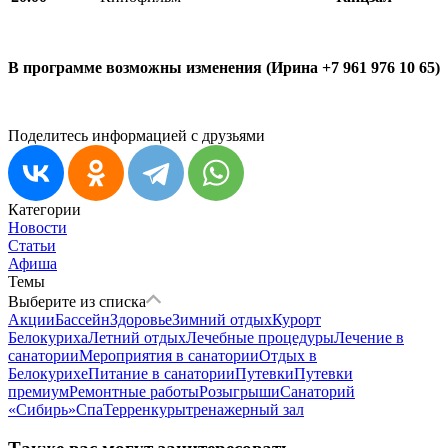
В программе возможны изменения (Ирина +7 961 976 10 65)
Поделитесь информацией с друзьями
Категории
Новости
Статьи
Афиша
Темы
Выберите из списка
Акции
Бассейн
Здоровье
Зимний отдых
Курорт
Белокуриха
Летний отдых
Лечебные процедуры
Лечение в
санатории
Мероприятия в санатории
Отдых в
Белокурихе
Питание в санатории
Путевки
Путевки
премиум
Ремонтные работы
Розыгрыши
Санаторий
«Сибирь»
Спа
Терренкуры
тренажерный зал