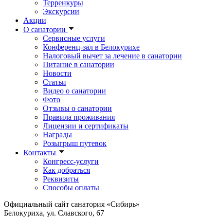
Терренкуры
Экскурсии
Акции
О санатории
Сервисные услуги
Конференц-зал в Белокурихе
Налоговый вычет за лечение в санатории
Питание в санатории
Новости
Статьи
Видео о санатории
Фото
Отзывы о санатории
Правила проживания
Лицензии и сертификаты
Награды
Розыгрыш путевок
Контакты
Конгресс-услуги
Как добраться
Реквизиты
Способы оплаты
Официальный сайт санатория «Сибирь»
Белокуриха, ул. Славского, 67