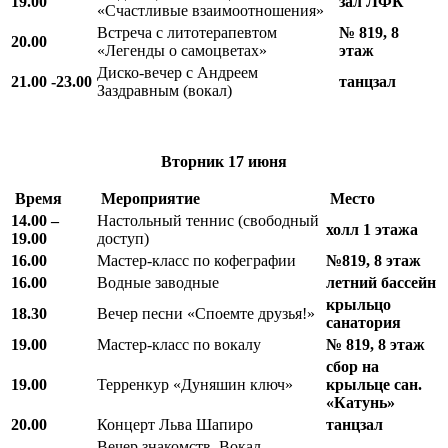
19.00
зал ЛФК
«Счастливые взаимоотношения»
Встреча с литотерапевтом
№ 819, 8
20.00
«Легенды о самоцветах»
этаж
Диско-вечер с Андреем
21.00 -23.00
танцзал
Заздравным (вокал)
Вторник
17 июня
Время
Мероприятие
Место
14.00 –
Настольный теннис (свободный
холл 1 этажа
19.00
доступ)
16.00
Мастер-класс по кофеграфии
№819, 8 этаж
16.00
Водные заводные
летний бассейн
крыльцо
18.30
Вечер песни «Споемте друзья!»
санатория
19.00
Мастер-класс по вокалу
№ 819, 8 этаж
сбор на
19.00
Терренкур «Дуняшин ключ»
крыльце сан.
«Катунь»
20.00
Концерт Льва Шапиро
танцзал
Вечер знакомств. Вокал —