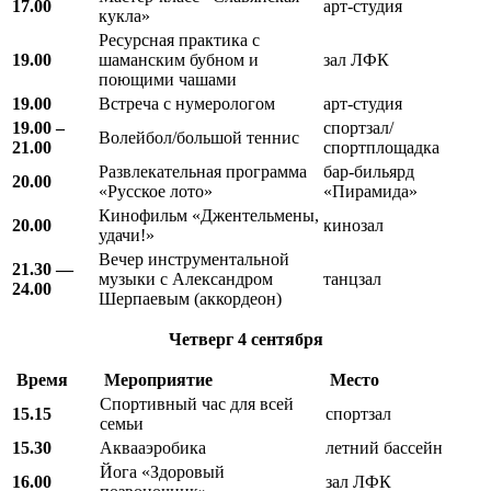
17.00
арт-студия
кукла»
Ресурсная практика с
19.00
шаманским бубном и
зал ЛФК
поющими чашами
19.00
Встреча с нумерологом
арт-студия
19.00 –
спортзал/
Волейбол/большой теннис
21.00
спортплощадка
Развлекательная программа
бар-бильярд
20.00
«Русское лото»
«Пирамида»
Кинофильм «Джентельмены,
20.00
кинозал
удачи!»
Вечер инструментальной
21.30 —
музыки с Александром
танцзал
24.00
Шерпаевым (аккордеон)
Четверг
4 сентября
Время
Мероприятие
Место
Спортивный час для всей
15.15
спортзал
семьи
15.30
Аквааэробика
летний бассейн
Йога «Здоровый
16.00
зал ЛФК