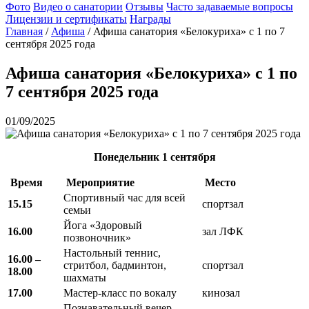
Фото
Видео о санатории
Отзывы
Часто задаваемые вопросы
Лицензии и сертификаты
Награды
Главная
/
Афиша
/
Афиша санатория «Белокуриха» с 1 по 7
сентября 2025 года
Афиша санатория «Белокуриха» с 1 по
7 сентября 2025 года
01/09/2025
Понедельник
1 сентября
Время
Мероприятие
Место
Спортивный час для всей
15.15
спортзал
семьи
Йога «Здоровый
16.00
зал ЛФК
позвоночник»
Настольный теннис,
16.00 –
стритбол, бадминтон,
спортзал
18.00
шахматы
17.00
Мастер-класс по вокалу
кинозал
Познавательный вечер