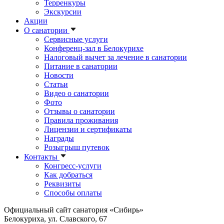
Терренкуры
Экскурсии
Акции
О санатории
Сервисные услуги
Конференц-зал в Белокурихе
Налоговый вычет за лечение в санатории
Питание в санатории
Новости
Статьи
Видео о санатории
Фото
Отзывы о санатории
Правила проживания
Лицензии и сертификаты
Награды
Розыгрыш путевок
Контакты
Конгресс-услуги
Как добраться
Реквизиты
Способы оплаты
Официальный сайт санатория «Сибирь»
Белокуриха, ул. Славского, 67