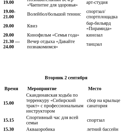
19.00
арт-студия
«Чаепитие для здоровья»
19.00-
спортзал/
Волейбол/большой теннис
21.00
спортплощадка
бар-бильярд
20.00
Квиз
«Пирамида»
20.00
Кинофильм «Семья года»
кинозал
21.30 —
Вечер отдыха «Давайте
танцзал
24.00
познакомимся»
Вторник
2 сентября
Время
Мероприятие
Место
Скандинавская ходьба по
терренкуру «Сибирский
сбор на крыльце
15.00
тракт» с профессиональным
санатория
инструктором
Спортивный час для всей
15.15
спортзал
семьи
15.30
Аквааэробика
летний бассейн