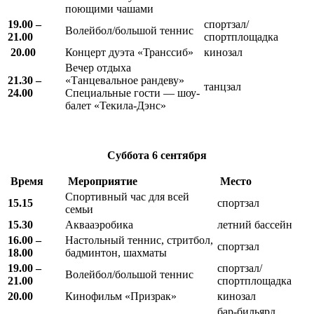
поющими чашами
19.00 –
спортзал/
Волейбол/большой теннис
21.00
спортплощадка
20.00
Концерт дуэта «Транссиб»
кинозал
Вечер отдыха
21.30 –
«Танцевальное рандеву»
танцзал
24.00
Специальные гости — шоу-
балет «Текила-Дэнс»
Суббота
6 сентября
Время
Мероприятие
Место
Спортивный час для всей
15.15
спортзал
семьи
15.30
Аквааэробика
летний бассейн
16.00 –
Настольный теннис, стритбол,
спортзал
18.00
бадминтон, шахматы
19.00 –
спортзал/
Волейбол/большой теннис
21.00
спортплощадка
20.00
Кинофильм «Призрак»
кинозал
бар-бильярд