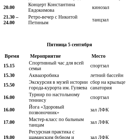
Концерт Константина
20.00
кинозал
Евдокимова
21.30 –
Ретро-вечер с Никитой
танцзал
24.00
Петиным
Пятница
5 сентября
Время
Мероприятие
Место
Спортивный час для всей
15.15
спортзал
семьи
15.30
Аквааэробика
летний бассейн
Экскурсия в музей истории
сбор на крыльце
15.50
города-курорта им. Гуляева
санатория
Турнир по настольному
16.00
спортзал
теннису
Йога «Здоровый
16.00
зал ЛФК
позвоночник»
Мастер-класс по бальным
17.00
зал ЛФК
танцам
Ресурсная практика с
19.00
шаманским бубном и
зал ЛФК