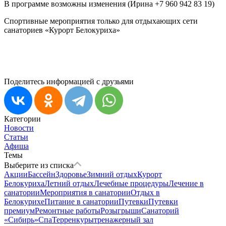
В программе возможны изменения (Ирина +7 960 942 83 19)
Спортивные мероприятия только для отдыхающих сети
санаториев «Курорт Белокуриха»
Поделитесь информацией с друзьями
Категории
Новости
Статьи
Афиша
Темы
Выберите из списка
Акции
Бассейн
Здоровье
Зимний отдых
Курорт
Белокуриха
Летний отдых
Лечебные процедуры
Лечение в
санатории
Мероприятия в санатории
Отдых в
Белокурихе
Питание в санатории
Путевки
Путевки
премиум
Ремонтные работы
Розыгрыши
Санаторий
«Сибирь»
Спа
Терренкуры
тренажерный зал