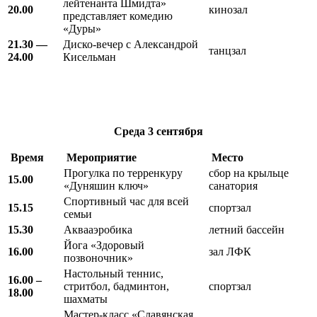
лейтенанта Шмидта»
20.00
кинозал
представляет комедию
«Дуры»
21.30 —
Диско-вечер с Александрой
танцзал
24.00
Кисельман
Среда
3 сентября
Время
Мероприятие
Место
Прогулка по терренкуру
сбор на крыльце
15.00
«Дуняшин ключ»
санатория
Спортивный час для всей
15.15
спортзал
семьи
15.30
Аквааэробика
летний бассейн
Йога «Здоровый
16.00
зал ЛФК
позвоночник»
Настольный теннис,
16.00 –
стритбол, бадминтон,
спортзал
18.00
шахматы
Мастер-класс «Славянская