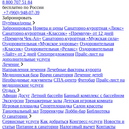
8 800 707 51 84
бесплатно по России
+7 (960) 948-07-39
Забронировать
Путёвки/цены
Забронировать
Номера и цены
Санаторно-курортная «Люкс»
Санаторно-курортная «Классик»
«Премиум» от 12 дней
«Премиум Чек-Ап»
Санаторно-курортная «Мужская сила»
Оздоровительная «Мужское здоровье»
Оздоровительная
«Классик»
Оздоровительная «Релакс»
Оздоровительная
«Лайт» от 2 дней
Спецпредложения
Прайс-лист на
дополнительные услуги
Лечение
Направления лечения
Лечебные факторы курорта
Медицинская база
Врачи санатория
Лечение детей
Необходимые документы
СПА-центр
Фитобар
Прайс-лист на
медицинские услуги
Отдых
Афиши
Досуг
Летний бассейн
Банный комплекс с бассейном
Экскурсии
Тренажерные залы
Детская игровая комната
Игровая площадка
Спортплощадка
Салон красоты
Танцевальный зал
Терренкуры
Лобби-бар
Библиотека
О санатории
Сервисные услуги
Как добраться
Конгресс-услуги
Новости и
статьи
Питание в санатории
Налоговый вычет
Контакты