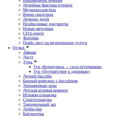
Направления лечения
Лечебные факторы курорта
Медицинская база
Врачи санатория
Лечение детей
Необходимые документы
Новые методики
СПА-центр
Фитобар
Прайс-лист на медицинские услуги
Отдых
Афиши
Досуг
Туры
Тур «Белокуриха — сила источников»
Тур «Путешествие к здоровью»
Летний бассейн
Банный комплекс с бассейном
Тренажерные залы
Детская игровая комната
Игровая площадка
Спортплощадка
Танцевальный зал
Лобби-бар
Библиотека