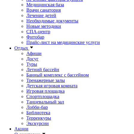
Медицинская база
Врачи санатория
Лечение детей
Необходимые документы
Новые методики
СПА-центр
Фитобар
Прайс-лист на медицинские услуги
Отдых
Афиши
Досуг
Туры
Летний бассейн
Банный комплекс с бассейном
Тренажерные залы
Детская игровая комната
Игровая площадка
Спортплощадка
Танцевальный зал
Лобби-бар
Библиотека
Терренкуры
Экскурсии
Акции