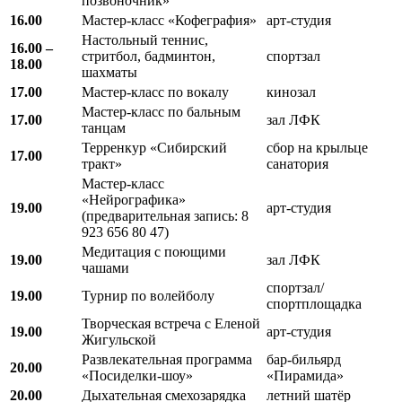
позвоночник»
16.00
Мастер-класс «Кофеграфия»
арт-студия
Настольный теннис,
16.00 –
стритбол, бадминтон,
спортзал
18.00
шахматы
17.00
Мастер-класс по вокалу
кинозал
Мастер-класс по бальным
17.00
зал ЛФК
танцам
Терренкур «Сибирский
сбор на крыльце
17.00
тракт»
санатория
Мастер-класс
«Нейрографика»
19.00
арт-студия
(предварительная запись: 8
923 656 80 47)
Медитация с поющими
19.00
зал ЛФК
чашами
спортзал/
19.00
Турнир по волейболу
спортплощадка
Творческая встреча с Еленой
19.00
арт-студия
Жигульской
Развлекательная программа
бар-бильярд
20.00
«Посиделки-шоу»
«Пирамида»
20.00
Дыхательная смехозарядка
летний шатёр