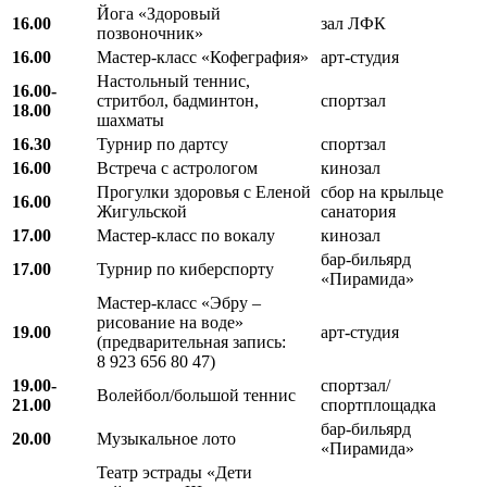
Йога «Здоровый
16.00
зал ЛФК
позвоночник»
16.00
Мастер-класс «Кофеграфия»
арт-студия
Настольный теннис,
16.00-
стритбол, бадминтон,
спортзал
18.00
шахматы
16.30
Турнир по дартсу
спортзал
16.00
Встреча с астрологом
кинозал
Прогулки здоровья с Еленой
сбор на крыльце
16.00
Жигульской
санатория
17.00
Мастер-класс по вокалу
кинозал
бар-бильярд
17.00
Турнир по киберспорту
«Пирамида»
Мастер-класс «Эбру –
рисование на воде»
19.00
арт-студия
(предварительная запись:
8 923 656 80 47)
19.00-
спортзал/
Волейбол/большой теннис
21.00
спортплощадка
бар-бильярд
20.00
Музыкальное лото
«Пирамида»
Театр эстрады «Дети