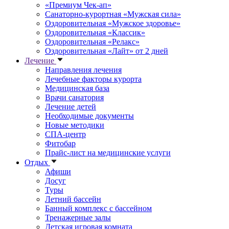
«Премиум Чек-ап»
Санаторно-курортная «Мужская сила»
Оздоровительная «Мужское здоровье»
Оздоровительная «Классик»
Оздоровительная «Релакс»
Оздоровительная «Лайт» от 2 дней
Лечение
Направления лечения
Лечебные факторы курорта
Медицинская база
Врачи санатория
Лечение детей
Необходимые документы
Новые методики
СПА-центр
Фитобар
Прайс-лист на медицинские услуги
Отдых
Афиши
Досуг
Туры
Летний бассейн
Банный комплекс с бассейном
Тренажерные залы
Детская игровая комната