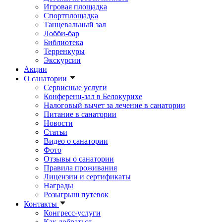
Игровая площадка
Спортплощадка
Танцевальный зал
Лобби-бар
Библиотека
Терренкуры
Экскурсии
Акции
О санатории
Сервисные услуги
Конференц-зал в Белокурихе
Налоговый вычет за лечение в санатории
Питание в санатории
Новости
Статьи
Видео о санатории
Фото
Отзывы о санатории
Правила проживания
Лицензии и сертификаты
Награды
Розыгрыш путевок
Контакты
Конгресс-услуги
Как добраться