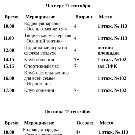
Четверг
11 сентября
Время
Мероприятие
Возраст
Место
Бодрящая зарядка
10.00
4+
1 этаж, № 113
«Осень отменяется!»
Творческая мастерская
11.00
4+
1 этаж, № 113
«Осенний зонтик»
Подвижные игры на
летняя
12.00
4+
свежем воздухе
площадка
14.15
Клуб общения
7+
1 этаж, №102
15.15
Спортивный час
7+
зал ЛФК
Клуб настольных игр
16.00
для всей семьи
1 этаж, №102
«Игрополис»
17.00
Клуб общения
7+
1 этаж, №102
Пятница
12 сентября
Время
Мероприятие
Возраст
Место
Бодрящая зарядка
10.00
4+
1 этаж, № 113
«Осень отменяется!»