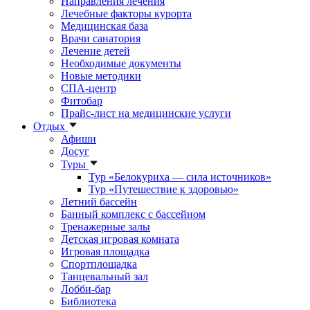
Направления лечения
Лечебные факторы курорта
Медицинская база
Врачи санатория
Лечение детей
Необходимые документы
Новые методики
СПА-центр
Фитобар
Прайс-лист на медицинские услуги
Отдых
Афиши
Досуг
Туры
Тур «Белокуриха — сила источников»
Тур «Путешествие к здоровью»
Летний бассейн
Банный комплекс с бассейном
Тренажерные залы
Детская игровая комната
Игровая площадка
Спортплощадка
Танцевальный зал
Лобби-бар
Библиотека