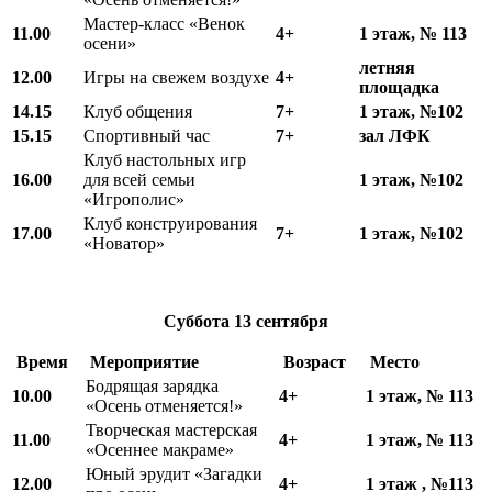
Мастер-класс «Венок
11.00
4+
1 этаж, № 113
осени»
летняя
12.00
Игры на свежем воздухе
4+
площадка
14.15
Клуб общения
7+
1 этаж, №102
15.15
Спортивный час
7+
зал ЛФК
Клуб настольных игр
16.00
для всей семьи
1 этаж, №102
«Игрополис»
Клуб конструирования
17.00
7+
1 этаж, №102
«Новатор»
Суббота
13 сентября
В
ремя
Мероприятие
Возраст
Место
Бодрящая зарядка
10.00
4+
1 этаж, № 113
«Осень отменяется!»
Творческая мастерская
11.00
4+
1 этаж, № 113
«Осеннее макраме»
Юный эрудит «Загадки
12.00
4+
1 этаж , №113