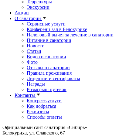
Терренкуры
Экскурсии
Акции
О санатории
Сервисные услуги
Конференц-зал в Белокурихе
Налоговый вычет за лечение в санатории
Питание в санатории
Новости
Статьи
Видео о санатории
Фото
Отзывы о санатории
Правила проживания
Лицензии и сертификаты
Награды
Розыгрыш путевок
Контакты
Конгресс-услуги
Как добраться
Реквизиты
Способы оплаты
Официальный сайт санатория «Сибирь»
Белокуриха, ул. Славского, 67