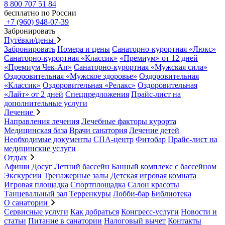
8 800 707 51 84
бесплатно по России
+7 (960) 948-07-39
Забронировать
Путёвки/цены
Забронировать
Номера и цены
Санаторно-курортная «Люкс»
Санаторно-курортная «Классик»
«Премиум» от 12 дней
«Премиум Чек-Ап»
Санаторно-курортная «Мужская сила»
Оздоровительная «Мужское здоровье»
Оздоровительная
«Классик»
Оздоровительная «Релакс»
Оздоровительная
«Лайт» от 2 дней
Спецпредложения
Прайс-лист на
дополнительные услуги
Лечение
Направления лечения
Лечебные факторы курорта
Медицинская база
Врачи санатория
Лечение детей
Необходимые документы
СПА-центр
Фитобар
Прайс-лист на
медицинские услуги
Отдых
Афиши
Досуг
Летний бассейн
Банный комплекс с бассейном
Экскурсии
Тренажерные залы
Детская игровая комната
Игровая площадка
Спортплощадка
Салон красоты
Танцевальный зал
Терренкуры
Лобби-бар
Библиотека
О санатории
Сервисные услуги
Как добраться
Конгресс-услуги
Новости и
статьи
Питание в санатории
Налоговый вычет
Контакты