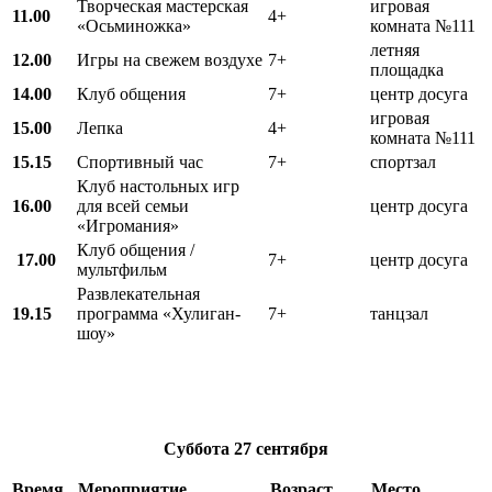
Творческая мастерская
игровая
11.00
4+
«Осьминожка»
комната №111
летняя
12.00
Игры на свежем воздухе
7+
площадка
14.00
Клуб общения
7+
центр досуга
игровая
15.00
Лепка
4+
комната №111
15.15
Спортивный час
7+
спортзал
Клуб настольных игр
16.00
для всей семьи
центр досуга
«Игромания»
Клуб общения /
17.00
7+
центр досуга
мультфильм
Развлекательная
19.15
программа «Хулиган-
7+
танцзал
шоу»
Суббота
27 сентября
Время
Мероприятие
Возраст
Место