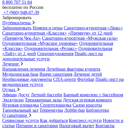
8 800 707 51 84
бесплатно по России
+7 (960) 948-07-39
Забронировать
Путёвки/цены
Забронировать
Номера и цены
Санаторно-курортная «Люкс»
Санаторно-курортная «Классик»
«Премиум» от 12 дней
«Премиум Чек-Ап»
Санаторно-курортная «Мужская сила»
Оздоровительная «Мужское здоровье»
Оздоровительная
«Классик»
Оздоровительная «Релакс»
Оздоровительная
«Лайт» от 2 дней
Спецпредложения
Прайс-лист на
дополнительные услуги
Лечение
Направления лечения
Лечебные факторы курорта
Медицинская база
Врачи санатория
Лечение детей
Необходимые документы
СПА-центр
Фитобар
Прайс-лист на
медицинские услуги
Отдых
Афиши
Досуг
Летний бассейн
Банный комплекс с бассейном
Экскурсии
Тренажерные залы
Детская игровая комната
Игровая площадка
Спортплощадка
Салон красоты
Танцевальный зал
Терренкуры
Лобби-бар
Библиотека
О санатории
Сервисные услуги
Как добраться
Конгресс-услуги
Новости и
статьи
Питание в санатории
Налоговый вычет
Контакты