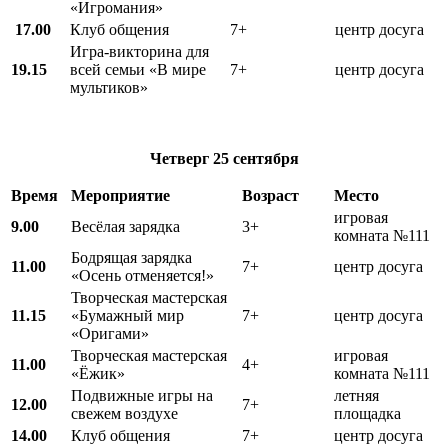
«Игромания»
17.00
Клуб общения
7+
центр досуга
Игра-викторина для
19.15
всей семьи «В мире
7+
центр досуга
мультиков»
Четверг
25 сентября
Время
Мероприятие
Возраст
Место
игровая
9.00
Весёлая зарядка
3+
комната №111
Бодрящая зарядка
11.00
7+
центр досуга
«Осень отменяется!»
Творческая мастерская
11.15
«Бумажный мир
7+
центр досуга
«Оригами»
Творческая мастерская
игровая
11.00
4+
«Ёжик»
комната №111
Подвижные игры на
летняя
12.00
7+
свежем воздухе
площадка
1
4
.00
Клуб общения
7+
центр досуга