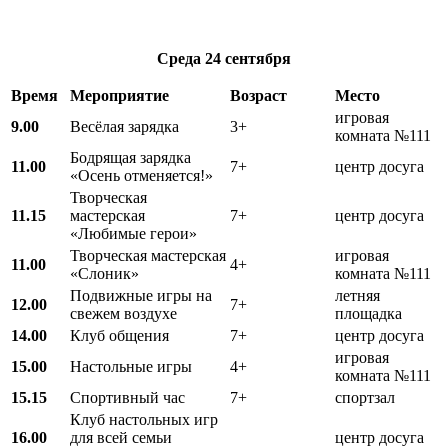
Среда
24 сентября
Время
Мероприятие
Возраст
Место
игровая
9.00
Весёлая зарядка
3+
комната №111
Бодрящая зарядка
11.00
7+
центр досуга
«Осень отменяется!»
Творческая
11.15
мастерская
7+
центр досуга
«Любимые герои»
Творческая мастерская
игровая
11.00
4+
«Слоник»
комната №111
Подвижные игры на
летняя
12.00
7+
свежем воздухе
площадка
14.00
Клуб общения
7+
центр досуга
игровая
15.00
Настольные игры
4+
комната №111
15.15
Спортивный час
7+
спортзал
Клуб настольных игр
16.00
для всей семьи
центр досуга