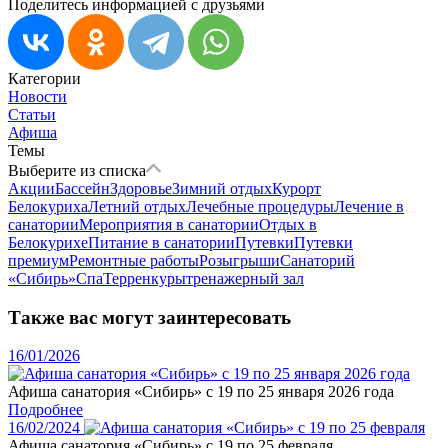
Поделитесь информацией с друзьями
Категории
Новости
Статьи
Афиша
Темы
Выберите из списка
Акции
Бассейн
Здоровье
Зимний отдых
Курорт
Белокуриха
Летний отдых
Лечебные процедуры
Лечение в
санатории
Мероприятия в санатории
Отдых в
Белокурихе
Питание в санатории
Путевки
Путевки
премиум
Ремонтные работы
Розыгрыши
Санаторий
«Сибирь»
Спа
Терренкуры
тренажерный зал
Также вас могут заинтересовать
16/01/2026
Афиша санатория «Сибирь» с 19 по 25 января 2026 года
Подробнее
16/02/2024
Афиша санатория «Сибирь» с 19 по 25 февраля