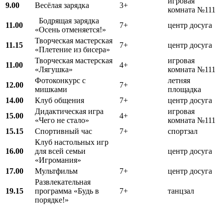
игровая
9.00
Весёлая зарядка
3+
комната №111
Бодрящая зарядка
11.00
7+
центр досуга
«Осень отменяется!»
Творческая мастерская
11.15
7+
центр досуга
«Плетение из бисера»
Творческая мастерская
игровая
11.00
4+
«Лягушка»
комната №111
Фотоконкурс с
летняя
12.00
7+
мишками
площадка
14.00
Клуб общения
7+
центр досуга
Дидактическая игра
игровая
15.00
4+
«Чего не стало»
комната №111
15.15
Спортивный час
7+
спортзал
Клуб настольных игр
16.00
для всей семьи
центр досуга
«Игромания»
17.00
Мультфильм
7+
центр досуга
Развлекательная
19.15
программа «Будь в
7+
танцзал
порядке!»