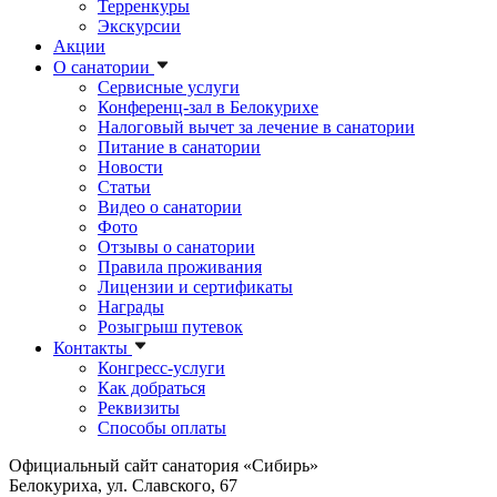
Терренкуры
Экскурсии
Акции
О санатории
Сервисные услуги
Конференц-зал в Белокурихе
Налоговый вычет за лечение в санатории
Питание в санатории
Новости
Статьи
Видео о санатории
Фото
Отзывы о санатории
Правила проживания
Лицензии и сертификаты
Награды
Розыгрыш путевок
Контакты
Конгресс-услуги
Как добраться
Реквизиты
Способы оплаты
Официальный сайт санатория «Сибирь»
Белокуриха, ул. Славского, 67