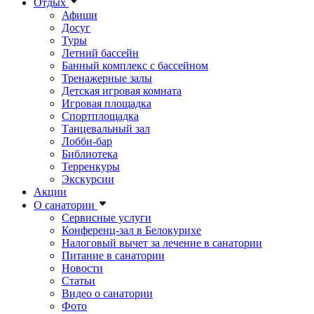
Отдых
Афиши
Досуг
Туры
Летний бассейн
Банный комплекс с бассейном
Тренажерные залы
Детская игровая комната
Игровая площадка
Спортплощадка
Танцевальный зал
Лобби-бар
Библиотека
Терренкуры
Экскурсии
Акции
О санатории
Сервисные услуги
Конференц-зал в Белокурихе
Налоговый вычет за лечение в санатории
Питание в санатории
Новости
Статьи
Видео о санатории
Фото