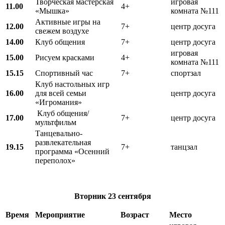
Творческая мастерская
игровая
11.00
4+
«Мышка»
комната №111
Активные игры на
12.00
7+
центр досуга
свежем воздухе
14.00
Клуб общения
7+
центр досуга
игровая
15.00
Рисуем красками
4+
комната №111
15.15
Спортивный час
7+
спортзал
Клуб настольных игр
16.00
для всей семьи
центр досуга
«Игромания»
Клуб общения/
17.00
7+
центр досуга
мультфильм
Танцевально-
развлекательная
19.15
7+
танцзал
программа «Осенний
переполох»
Вторник
23 сентября
Время
Мероприятие
Возраст
Место