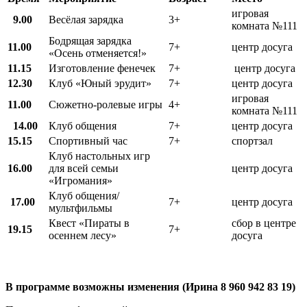
игровая
9.00
Весёлая зарядка
3+
комната №111
Бодрящая зарядка
11.00
7+
центр досуга
«Осень отменяется!»
11.15
Изготовление фенечек
7+
центр досуга
12.30
Клуб «Юный эрудит»
7+
центр досуга
игровая
11.00
Сюжетно-ролевые игры
4+
комната №111
14.00
Клуб общения
7+
центр досуга
15.15
Спортивный час
7+
спортзал
Клуб настольных игр
16.00
для всей семьи
центр досуга
«Игромания»
Клуб общения/
17.00
7+
центр досуга
мультфильмы
Квест «Пираты в
сбор в центре
19.15
7+
осеннем лесу»
досуга
В программе возможны изменения (Ирина 8 960 942 83 19)