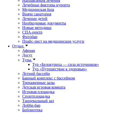
Направления лечения
Лечебные факторы курорта
Медицинская база
Врачи санатория
Лечение детей
Необходимые документы
Новые методики
СПА-центр
Фитобар
Прайс-лист на медицинские услуги
Отдых
Афиши
Досуг
Туры
Тур «Белокуриха — сила источников»
Тур «Путешествие к здоровью»
Летний бассейн
Банный комплекс с бассейном
Тренажерные залы
Детская игровая комната
Игровая площадка
Спортплощадка
Танцевальный зал
Лобби-бар
Библиотека