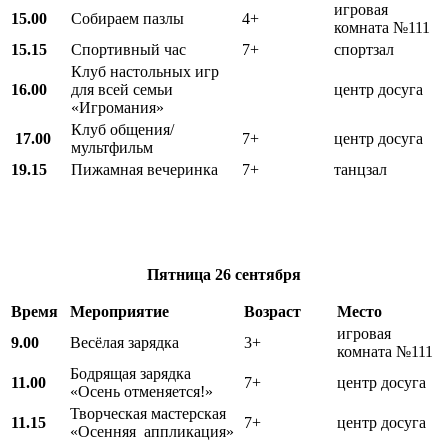
игровая
15.00
Собираем пазлы
4+
комната №111
15.15
Спортивный час
7+
спортзал
Клуб настольных игр
16.00
для всей семьи
центр досуга
«Игромания»
Клуб общения/
17.00
7+
центр досуга
мультфильм
19.15
Пижамная вечеринка
7+
танцзал
Пятница
26 сентября
Время
Мероприятие
Возраст
Место
игровая
9.00
Весёлая зарядка
3+
комната №111
Бодрящая зарядка
11.00
7+
центр досуга
«Осень отменяется!»
Творческая мастерская
11.15
7+
центр досуга
«Осенняя аппликация»