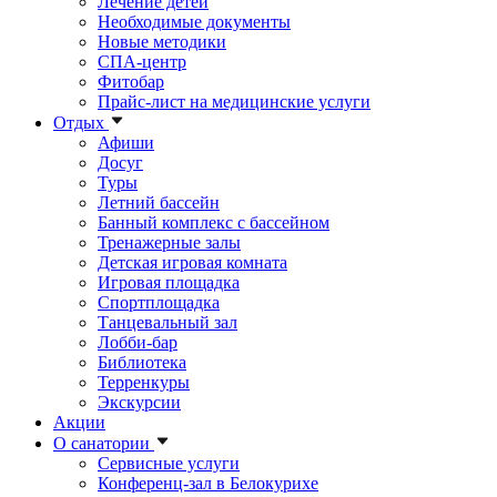
Лечение детей
Необходимые документы
Новые методики
СПА-центр
Фитобар
Прайс-лист на медицинские услуги
Отдых
Афиши
Досуг
Туры
Летний бассейн
Банный комплекс с бассейном
Тренажерные залы
Детская игровая комната
Игровая площадка
Спортплощадка
Танцевальный зал
Лобби-бар
Библиотека
Терренкуры
Экскурсии
Акции
О санатории
Сервисные услуги
Конференц-зал в Белокурихе