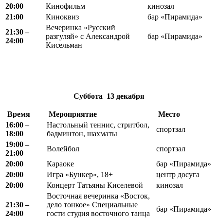
20:00
Кинофильм
кинозал
21:00
Киноквиз
бар «Пирамида»
Вечеринка «Русский
21:30 –
разгуляй» с Александрой
бар «Пирамида»
24:00
Кисельман
Суббота
13 декабря
Время
Мероприятие
Место
16
:
00 –
Настольный теннис, стритбол,
спортзал
18
:
00
бадминтон, шахматы
19:00 –
Волейбол
спортзал
21:00
20:00
Караоке
бар «Пирамида»
20:00
Игра «Бункер», 18+
центр досуга
20:00
Концерт Татьяны Киселевой
кинозал
Восточная вечеринка «Восток,
21:30 –
дело тонкое» Специальные
бар «Пирамида»
24:00
гости студия восточного танца