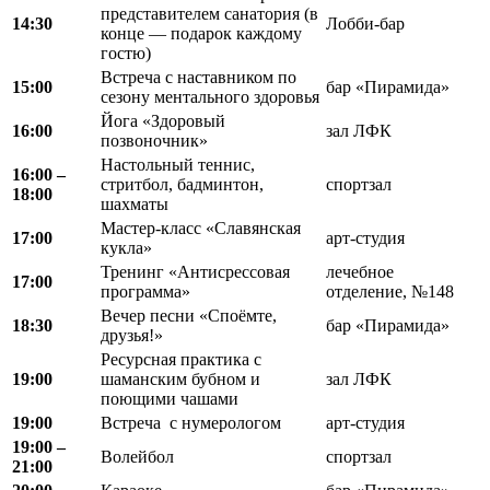
представителем санатория (в
14:30
Лобби-бар
конце — подарок каждому
гостю)
Встреча с наставником по
15:00
бар «Пирамида»
сезону ментального здоровья
Йога «Здоровый
16:00
зал ЛФК
позвоночник»
Настольный теннис,
16
:
00 –
стритбол, бадминтон,
спортзал
18
:
00
шахматы
Мастер-класс «Славянская
17:00
арт-студия
кукла»
Тренинг «Антисрессовая
лечебное
17:00
программа»
отделение, №148
Вечер песни «Споёмте,
18:30
бар «Пирамида»
друзья!»
Ресурсная практика с
19:00
шаманским бубном и
зал ЛФК
поющими чашами
19:00
Встреча с нумерологом
арт-студия
19
:
00 –
Волейбол
спортзал
21
:
00