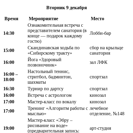
Вторник
9 декабря
Время
Мероприятие
Место
Ознакомительная встреча с
представителем санатория (в
14:30
Лобби-бар
конце — подарок каждому
гостю)
Скандинавская ходьба по
сбор на крыльце
15:00
«Сибирскому тракту»
санатория
Йога «Здоровый
16:00
зал ЛФК
позвоночник»
Настольный теннис,
16:00 –
стритбол, бадминтон,
спортзал
18:00
шахматы
16:30
Турнир по дартсу
спортзал
16:00
Встреча с астрологом
кинозал
17:00
Мастер-класс по вокалу
кинозал
Тренинг «Алгоритм работы с
лечебное
17:00
мыслью»
отделение, №148
Мастер-класс «Эбру –
рисование на воде»
19:00
арт-студия
(предварительная запись: