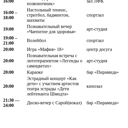
16:00
зал ЛФК
позвоночник»
Настольный теннис,
16:00 –
стритбол, бадминтон,
спортзал
18:00
шахматы
Познавательный вечер
19:00
арт-студия
«Чаепитие для здоровья»
19:00 –
Волейбол
спортзал
21:00
20:00
Игра «Мафия» 18+
центр досуга
Познавательная встреча с
20:00
литотерапевтом «Легенды о
арт-студия
самоцветах»
20:00
Караоке
бар «Пирамида»
Эстрадный концерт «Как
дети» с участием артистов
20:00
кинозал
театра эстрады «Дети
лейтенанта Шмидта»
21:30 —
Диско-вечер с Сарой(вокал)
бар «Пирамида»
24:00