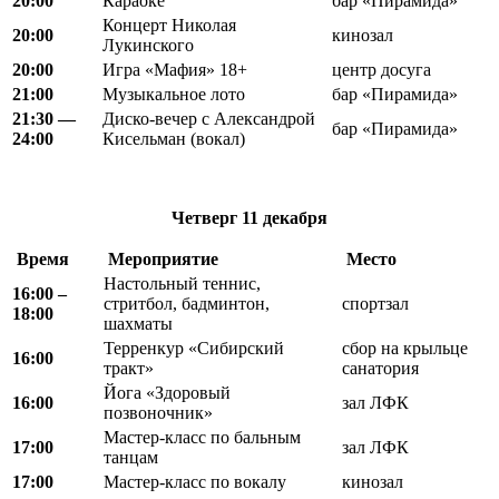
20:00
Караоке
бар «Пирамида»
Концерт Николая
20:00
кинозал
Лукинского
20:00
Игра «Мафия» 18+
центр досуга
21:00
Музыкальное лото
бар «Пирамида»
21
:
30 —
Диско-вечер с Александрой
бар «Пирамида»
24
:
00
Кисельман (вокал)
Четверг
11 декабря
Время
Мероприятие
Место
Настольный теннис,
16:00 –
стритбол, бадминтон,
спортзал
18:00
шахматы
Терренкур «Сибирский
сбор на крыльце
16:00
тракт»
санатория
Йога «Здоровый
16:00
зал ЛФК
позвоночник»
Мастер-класс по бальным
17:00
зал ЛФК
танцам
17:00
Мастер-класс по вокалу
кинозал