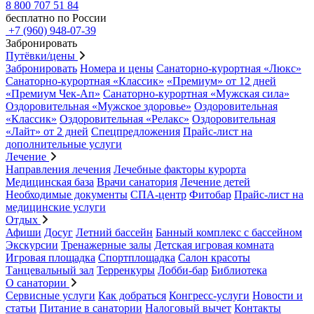
8 800 707 51 84
бесплатно по России
+7 (960) 948-07-39
Забронировать
Путёвки/цены
Забронировать
Номера и цены
Санаторно-курортная «Люкс»
Санаторно-курортная «Классик»
«Премиум» от 12 дней
«Премиум Чек-Ап»
Санаторно-курортная «Мужская сила»
Оздоровительная «Мужское здоровье»
Оздоровительная
«Классик»
Оздоровительная «Релакс»
Оздоровительная
«Лайт» от 2 дней
Спецпредложения
Прайс-лист на
дополнительные услуги
Лечение
Направления лечения
Лечебные факторы курорта
Медицинская база
Врачи санатория
Лечение детей
Необходимые документы
СПА-центр
Фитобар
Прайс-лист на
медицинские услуги
Отдых
Афиши
Досуг
Летний бассейн
Банный комплекс с бассейном
Экскурсии
Тренажерные залы
Детская игровая комната
Игровая площадка
Спортплощадка
Салон красоты
Танцевальный зал
Терренкуры
Лобби-бар
Библиотека
О санатории
Сервисные услуги
Как добраться
Конгресс-услуги
Новости и
статьи
Питание в санатории
Налоговый вычет
Контакты