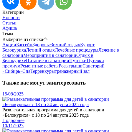
Категории
Новости
Статьи
Афиша
Темы
Выберите из списка
Акции
Бассейн
Здоровье
Зимний отдых
Курорт
Белокуриха
Летний отдых
Лечебные процедуры
Лечение в
санатории
Мероприятия в санатории
Отдых в
Белокурихе
Питание в санатории
Путевки
Путевки
премиум
Ремонтные работы
Розыгрыши
Санаторий
«Сибирь»
Спа
Терренкуры
тренажерный зал
Также вас могут заинтересовать
15/08/2025
Развлекательная программа для детей в санатории
«Белокуриха» с 18 по 24 августа 2025 года
Подробнее
10/11/2023