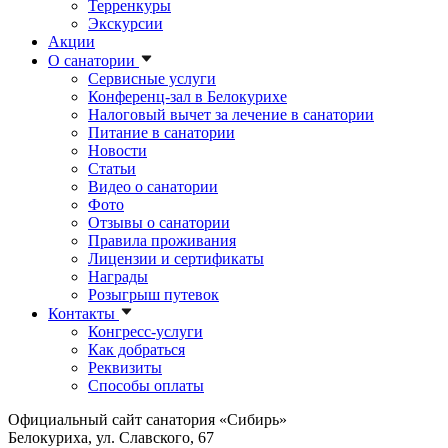
Терренкуры
Экскурсии
Акции
О санатории
Сервисные услуги
Конференц-зал в Белокурихе
Налоговый вычет за лечение в санатории
Питание в санатории
Новости
Статьи
Видео о санатории
Фото
Отзывы о санатории
Правила проживания
Лицензии и сертификаты
Награды
Розыгрыш путевок
Контакты
Конгресс-услуги
Как добраться
Реквизиты
Способы оплаты
Официальный сайт санатория «Сибирь»
Белокуриха, ул. Славского, 67