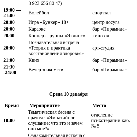
8 923 656 80 47)
19:00 —
Волейбол
спортзал
21:00
20:00
Игра «Бункер» 18+
центр досуга
20:00
Караоке
бар «Пирамида»
20.00
Концерт группы «Эклипс»
кинозал
Познавательная встреча
20:00
«Теория и практика
арт-студия
восстановления здоровья»
21:00
Квиз
бар «Пирамида»
21:30
Вечер знакомств
бар «Пирамида»
-24:00
Среда
10 декабря
Время
Мероприятие
Место
Тематическая беседа с
отделение
врачом : «Эмпатийное
10:00
психотерапии каб.
слушание: что это и зачем
№ 5
оно мне?»
Ознакомительная встреча с