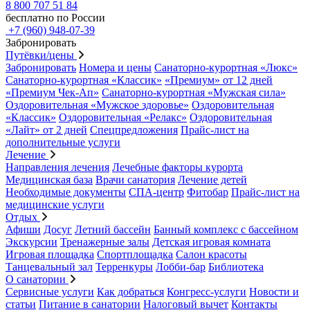
8 800 707 51 84
бесплатно по России
+7 (960) 948-07-39
Забронировать
Путёвки/цены
Забронировать
Номера и цены
Санаторно-курортная «Люкс»
Санаторно-курортная «Классик»
«Премиум» от 12 дней
«Премиум Чек-Ап»
Санаторно-курортная «Мужская сила»
Оздоровительная «Мужское здоровье»
Оздоровительная
«Классик»
Оздоровительная «Релакс»
Оздоровительная
«Лайт» от 2 дней
Спецпредложения
Прайс-лист на
дополнительные услуги
Лечение
Направления лечения
Лечебные факторы курорта
Медицинская база
Врачи санатория
Лечение детей
Необходимые документы
СПА-центр
Фитобар
Прайс-лист на
медицинские услуги
Отдых
Афиши
Досуг
Летний бассейн
Банный комплекс с бассейном
Экскурсии
Тренажерные залы
Детская игровая комната
Игровая площадка
Спортплощадка
Салон красоты
Танцевальный зал
Терренкуры
Лобби-бар
Библиотека
О санатории
Сервисные услуги
Как добраться
Конгресс-услуги
Новости и
статьи
Питание в санатории
Налоговый вычет
Контакты