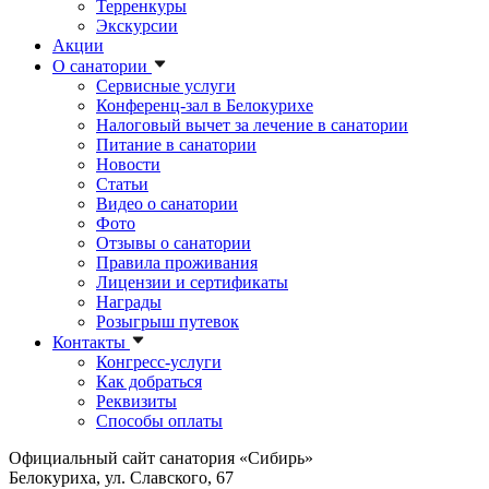
Терренкуры
Экскурсии
Акции
О санатории
Сервисные услуги
Конференц-зал в Белокурихе
Налоговый вычет за лечение в санатории
Питание в санатории
Новости
Статьи
Видео о санатории
Фото
Отзывы о санатории
Правила проживания
Лицензии и сертификаты
Награды
Розыгрыш путевок
Контакты
Конгресс-услуги
Как добраться
Реквизиты
Способы оплаты
Официальный сайт санатория «Сибирь»
Белокуриха, ул. Славского, 67