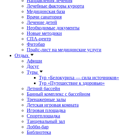
Направления лечения
Лечебные факторы курорта
Медицинская база
Врачи санатория
Лечение детей
Необходимые документы
Новые методики
СПА-центр
Фитобар
Прайс-лист на медицинские услуги
Отдых
Афиши
Досуг
Туры
Тур «Белокуриха — сила источников»
Тур «Путешествие к здоровью»
Летний бассейн
Банный комплекс с бассейном
Тренажерные залы
Детская игровая комната
Игровая площадка
Спортплощадка
Танцевальный зал
Лобби-бар
Библиотека