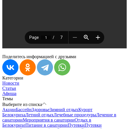
Поделитесь информацией с друзьями
Категории
Новости
Статьи
Афиша
Темы
Выберите из списка
Акции
Бассейн
Здоровье
Зимний отдых
Курорт
Белокуриха
Летний отдых
Лечебные процедуры
Лечение в
санатории
Мероприятия в санатории
Отдых в
Белокурихе
Питание в санатории
Путевки
Путевки