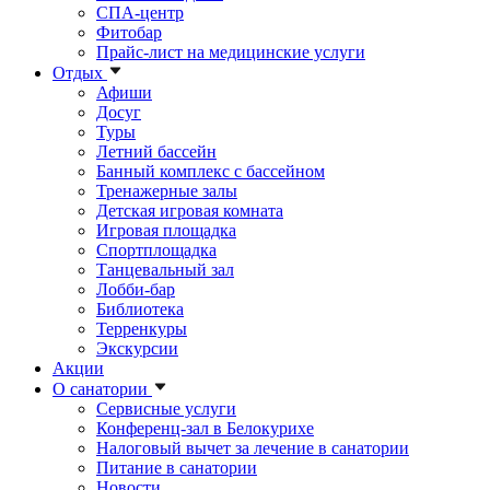
СПА-центр
Фитобар
Прайс-лист на медицинские услуги
Отдых
Афиши
Досуг
Туры
Летний бассейн
Банный комплекс с бассейном
Тренажерные залы
Детская игровая комната
Игровая площадка
Спортплощадка
Танцевальный зал
Лобби-бар
Библиотека
Терренкуры
Экскурсии
Акции
О санатории
Сервисные услуги
Конференц-зал в Белокурихе
Налоговый вычет за лечение в санатории
Питание в санатории
Новости