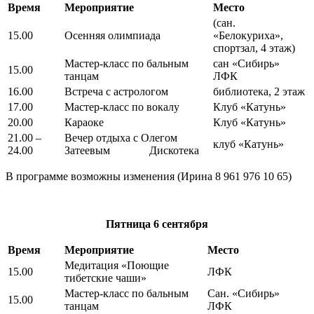
Время
Мероприятие
Место
(сан.
15.00
Осенняя олимпиада
«Белокуриха»,
спортзал, 4 этаж)
Мастер-класс по бальным
сан «Сибирь»
15.00
танцам
ЛФК
16.00
Встреча с астрологом
библиотека, 2 этаж
17.00
Мастер-класс по вокалу
Клуб «Катунь»
20.00
Караоке
Клуб «Катунь»
21.00 –
Вечер отдыха с Олегом
клуб «Катунь»
24.00
Затеевым Дискотека
В программе возможны изменения (Ирина 8 961 976 10 65)
Пятница
6 сентября
Время
Мероприятие
Место
Медитация «Поющие
15.00
ЛФК
тибетские чаши»
Мастер-класс по бальным
Сан. «Сибирь»
15.00
танцам
ЛФК