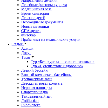
Направления лечения
Лечебные факторы курорта
Медицинская база
Врачи санатория
Лечение детей
Необходимые документы
Новые методики
СПА-центр
Фитобар
Прайс-лист на медицинские услуги
Отдых
Афиши
Досуг
Туры
Тур «Белокуриха — сила источников»
Тур «Путешествие к здоровью»
Летний бассейн
Банный комплекс с бассейном
Тренажерные залы
Детская игровая комната
Игровая площадка
Спортплощадка
Танцевальный зал
Лобби-бар
Библиотека