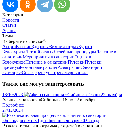
Категории
Новости
Статьи
Афиша
Темы
Выберите из списка
Акции
Бассейн
Здоровье
Зимний отдых
Курорт
Белокуриха
Летний отдых
Лечебные процедуры
Лечение в
санатории
Мероприятия в санатории
Отдых в
Белокурихе
Питание в санатории
Путевки
Путевки
премиум
Ремонтные работы
Розыгрыши
Санаторий
«Сибирь»
Спа
Терренкуры
тренажерный зал
Также вас могут заинтересовать
13/10/2023
Афиша санатория «Сибирь» с 16 по 22 октября
Подробнее
27/12/2024
Развлекательная программа для детей в санатории