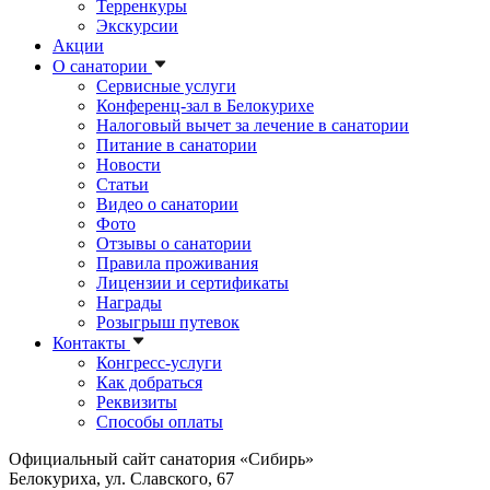
Терренкуры
Экскурсии
Акции
О санатории
Сервисные услуги
Конференц-зал в Белокурихе
Налоговый вычет за лечение в санатории
Питание в санатории
Новости
Статьи
Видео о санатории
Фото
Отзывы о санатории
Правила проживания
Лицензии и сертификаты
Награды
Розыгрыш путевок
Контакты
Конгресс-услуги
Как добраться
Реквизиты
Способы оплаты
Официальный сайт санатория «Сибирь»
Белокуриха, ул. Славского, 67