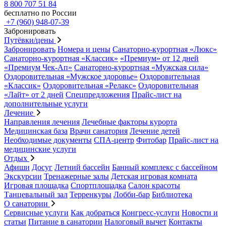
8 800 707 51 84
бесплатно по России
+7 (960) 948-07-39
Забронировать
Путёвки/цены
Забронировать
Номера и цены
Санаторно-курортная «Люкс»
Санаторно-курортная «Классик»
«Премиум» от 12 дней
«Премиум Чек-Ап»
Санаторно-курортная «Мужская сила»
Оздоровительная «Мужское здоровье»
Оздоровительная
«Классик»
Оздоровительная «Релакс»
Оздоровительная
«Лайт» от 2 дней
Спецпредложения
Прайс-лист на
дополнительные услуги
Лечение
Направления лечения
Лечебные факторы курорта
Медицинская база
Врачи санатория
Лечение детей
Необходимые документы
СПА-центр
Фитобар
Прайс-лист на
медицинские услуги
Отдых
Афиши
Досуг
Летний бассейн
Банный комплекс с бассейном
Экскурсии
Тренажерные залы
Детская игровая комната
Игровая площадка
Спортплощадка
Салон красоты
Танцевальный зал
Терренкуры
Лобби-бар
Библиотека
О санатории
Сервисные услуги
Как добраться
Конгресс-услуги
Новости и
статьи
Питание в санатории
Налоговый вычет
Контакты