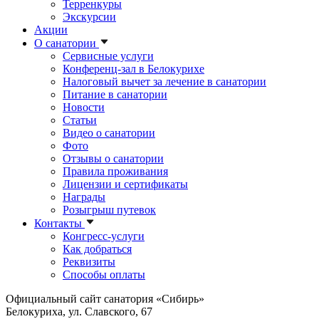
Терренкуры
Экскурсии
Акции
О санатории
Сервисные услуги
Конференц-зал в Белокурихе
Налоговый вычет за лечение в санатории
Питание в санатории
Новости
Статьи
Видео о санатории
Фото
Отзывы о санатории
Правила проживания
Лицензии и сертификаты
Награды
Розыгрыш путевок
Контакты
Конгресс-услуги
Как добраться
Реквизиты
Способы оплаты
Официальный сайт санатория «Сибирь»
Белокуриха, ул. Славского, 67