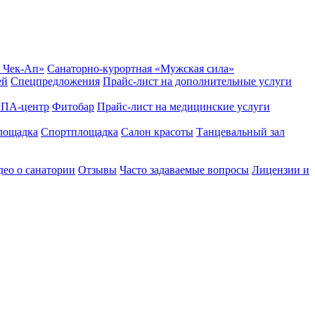
 Чек-Ап»
Санаторно-курортная «Мужская сила»
ей
Спецпредложения
Прайс-лист на дополнительные услуги
ПА-центр
Фитобар
Прайс-лист на медицинские услуги
лощадка
Спортплощадка
Салон красоты
Танцевальный зал
ео о санатории
Отзывы
Часто задаваемые вопросы
Лицензии и