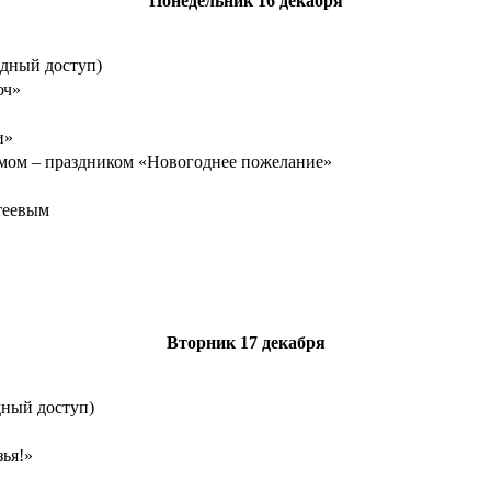
Понедельник
16 декабря
одный доступ)
юч»
и»
ьмом – праздником «Новогоднее пожелание»
теевым
Вторник
17 декабря
дный доступ)
зья!»