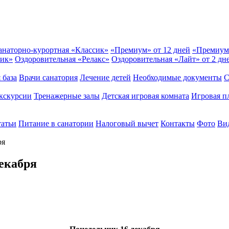
анаторно-курортная «Классик»
«Премиум» от 12 дней
«Премиум
сик»
Оздоровительная «Релакс»
Оздоровительная «Лайт» от 2 дн
 база
Врачи санатория
Лечение детей
Необходимые документы
С
кскурсии
Тренажерные залы
Детская игровая комната
Игровая п
татьи
Питание в санатории
Налоговый вычет
Контакты
Фото
Вид
ря
декабря