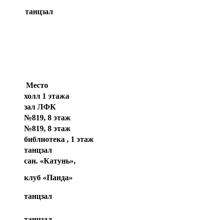
танцзал
Место
холл 1 этажа
зал ЛФК
№819, 8 этаж
№819, 8 этаж
библиотека , 1 этаж
танцзал
сан. «Катунь»,
клуб «Панда»
танцзал
танцзал