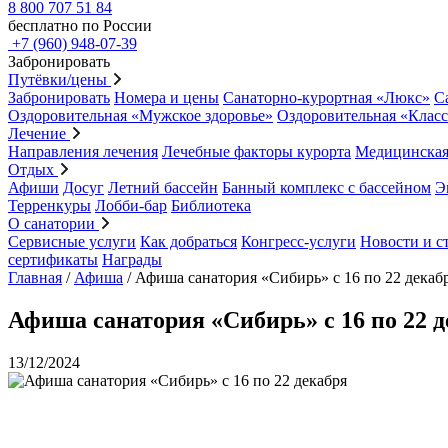
8 800 707 51 84
бесплатно по России
+7 (960) 948-07-39
Забронировать
Путёвки/цены
Забронировать
Номера и цены
Санаторно-курортная «Люкс»
С
Оздоровительная «Мужское здоровье»
Оздоровительная «Клас
Лечение
Направления лечения
Лечебные факторы курорта
Медицинская
Отдых
Афиши
Досуг
Летний бассейн
Банный комплекс с бассейном
Э
Терренкуры
Лобби-бар
Библиотека
О санатории
Сервисные услуги
Как добраться
Конгресс-услуги
Новости и с
сертификаты
Награды
Главная
/
Афиша
/
Афиша санатория «Сибирь» с 16 по 22 декаб
Афиша санатория «Сибирь» с 16 по 22 
13/12/2024