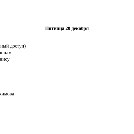
Пятница
20 декабря
дный доступ)
анцам
ннису
кимова