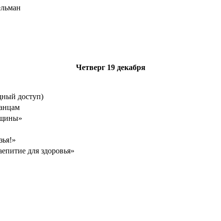
ельман
Четверг
19 декабря
дный доступ)
танцам
ощины»
зья!»
аепитие для здоровья»