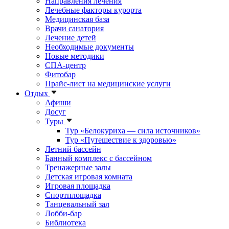
Направления лечения
Лечебные факторы курорта
Медицинская база
Врачи санатория
Лечение детей
Необходимые документы
Новые методики
СПА-центр
Фитобар
Прайс-лист на медицинские услуги
Отдых
Афиши
Досуг
Туры
Тур «Белокуриха — сила источников»
Тур «Путешествие к здоровью»
Летний бассейн
Банный комплекс с бассейном
Тренажерные залы
Детская игровая комната
Игровая площадка
Спортплощадка
Танцевальный зал
Лобби-бар
Библиотека