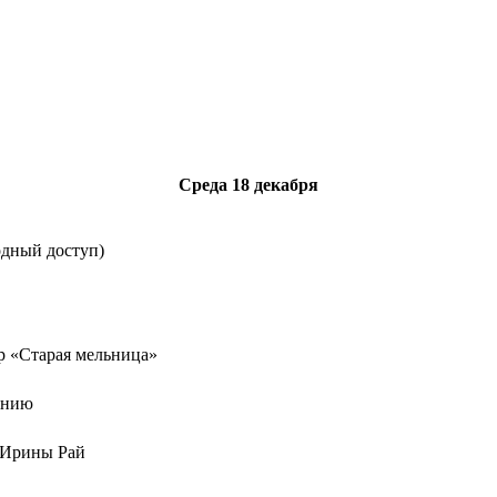
Среда
18 декабря
одный доступ)
р «Старая мельница»
ению
 Ирины Рай