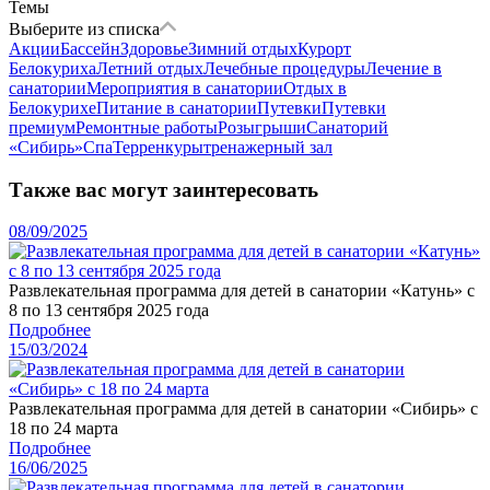
Темы
Выберите из списка
Акции
Бассейн
Здоровье
Зимний отдых
Курорт
Белокуриха
Летний отдых
Лечебные процедуры
Лечение в
санатории
Мероприятия в санатории
Отдых в
Белокурихе
Питание в санатории
Путевки
Путевки
премиум
Ремонтные работы
Розыгрыши
Санаторий
«Сибирь»
Спа
Терренкуры
тренажерный зал
Также вас могут заинтересовать
08/09/2025
Развлекательная программа для детей в санатории «Катунь» с
8 по 13 сентября 2025 года
Подробнее
15/03/2024
Развлекательная программа для детей в санатории «Сибирь» с
18 по 24 марта
Подробнее
16/06/2025