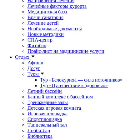
Направления лечения
Лечебные факторы курорта
Медицинская база
Врачи санатория
Лечение детей
Необходимые документы
Новые методики
СПА-центр
Фитобар
Прайс-лист на медицинские услуги
Отдых
Афиши
Досуг
Туры
Тур «Белокуриха — сила источников»
Тур «Путешествие к здоровью»
Летний бассейн
Банный комплекс с бассейном
Тренажерные залы
Детская игровая комната
Игровая площадка
Спортплощадка
Танцевальный зал
Лобби-бар
Библиотека