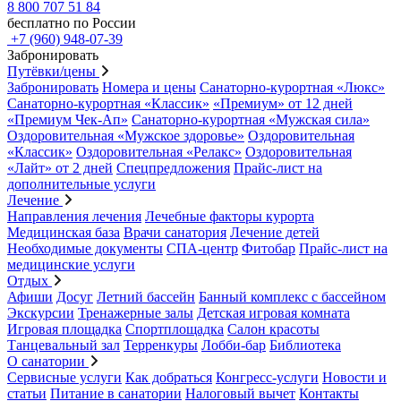
8 800 707 51 84
бесплатно по России
+7 (960) 948-07-39
Забронировать
Путёвки/цены
Забронировать
Номера и цены
Санаторно-курортная «Люкс»
Санаторно-курортная «Классик»
«Премиум» от 12 дней
«Премиум Чек-Ап»
Санаторно-курортная «Мужская сила»
Оздоровительная «Мужское здоровье»
Оздоровительная
«Классик»
Оздоровительная «Релакс»
Оздоровительная
«Лайт» от 2 дней
Спецпредложения
Прайс-лист на
дополнительные услуги
Лечение
Направления лечения
Лечебные факторы курорта
Медицинская база
Врачи санатория
Лечение детей
Необходимые документы
СПА-центр
Фитобар
Прайс-лист на
медицинские услуги
Отдых
Афиши
Досуг
Летний бассейн
Банный комплекс с бассейном
Экскурсии
Тренажерные залы
Детская игровая комната
Игровая площадка
Спортплощадка
Салон красоты
Танцевальный зал
Терренкуры
Лобби-бар
Библиотека
О санатории
Сервисные услуги
Как добраться
Конгресс-услуги
Новости и
статьи
Питание в санатории
Налоговый вычет
Контакты