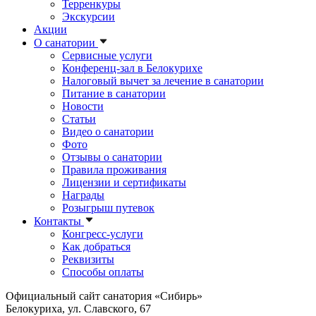
Терренкуры
Экскурсии
Акции
О санатории
Сервисные услуги
Конференц-зал в Белокурихе
Налоговый вычет за лечение в санатории
Питание в санатории
Новости
Статьи
Видео о санатории
Фото
Отзывы о санатории
Правила проживания
Лицензии и сертификаты
Награды
Розыгрыш путевок
Контакты
Конгресс-услуги
Как добраться
Реквизиты
Способы оплаты
Официальный сайт санатория «Сибирь»
Белокуриха, ул. Славского, 67