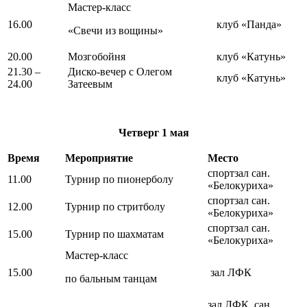
Мастер-класс
16.00
клуб «Панда»
«Свечи из вощины»
20.00
Мозгобойня
клуб «Катунь»
21.30 –
Диско-вечер с Олегом
клуб «Катунь»
24.00
Затеевым
Четверг
1 мая
Время
Мероприятие
Место
спортзал сан.
11.00
Турнир по пионерболу
«Белокуриха»
спортзал сан.
12.00
Турнир по стритболу
«Белокуриха»
спортзал сан.
15.00
Турнир по шахматам
«Белокуриха»
Мастер-класс
15.00
зал ЛФК
по бальным танцам
зал ЛФК, сан.