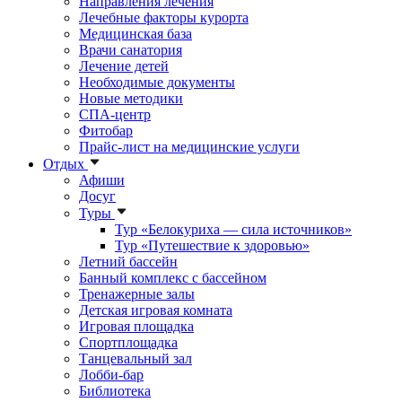
Направления лечения
Лечебные факторы курорта
Медицинская база
Врачи санатория
Лечение детей
Необходимые документы
Новые методики
СПА-центр
Фитобар
Прайс-лист на медицинские услуги
Отдых
Афиши
Досуг
Туры
Тур «Белокуриха — сила источников»
Тур «Путешествие к здоровью»
Летний бассейн
Банный комплекс с бассейном
Тренажерные залы
Детская игровая комната
Игровая площадка
Спортплощадка
Танцевальный зал
Лобби-бар
Библиотека