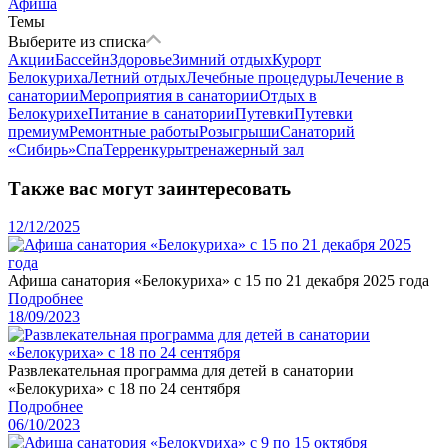
Афиша
Темы
Выберите из списка
Акции
Бассейн
Здоровье
Зимний отдых
Курорт
Белокуриха
Летний отдых
Лечебные процедуры
Лечение в
санатории
Мероприятия в санатории
Отдых в
Белокурихе
Питание в санатории
Путевки
Путевки
премиум
Ремонтные работы
Розыгрыши
Санаторий
«Сибирь»
Спа
Терренкуры
тренажерный зал
Также вас могут заинтересовать
12/12/2025
Афиша санатория «Белокуриха» с 15 по 21 декабря 2025 года
Подробнее
18/09/2023
Развлекательная программа для детей в санатории
«Белокуриха» с 18 по 24 сентября
Подробнее
06/10/2023