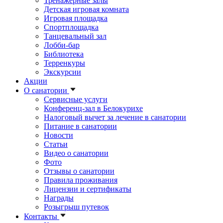
Тренажерные залы
Детская игровая комната
Игровая площадка
Спортплощадка
Танцевальный зал
Лобби-бар
Библиотека
Терренкуры
Экскурсии
Акции
О санатории
Сервисные услуги
Конференц-зал в Белокурихе
Налоговый вычет за лечение в санатории
Питание в санатории
Новости
Статьи
Видео о санатории
Фото
Отзывы о санатории
Правила проживания
Лицензии и сертификаты
Награды
Розыгрыш путевок
Контакты