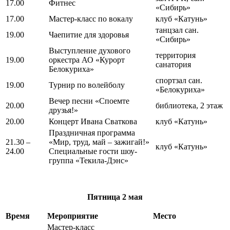
17.00
Фитнес
«Сибирь»
17.00
Мастер-класс по вокалу
клуб «Катунь»
танцзал сан.
19.00
Чаепитие для здоровья
«Сибирь»
Выступление духового
территория
19.00
оркестра АО «Курорт
санатория
Белокуриха»
спортзал сан.
19.00
Турнир по волейболу
«Белокуриха»
Вечер песни «Споемте
20.00
библиотека, 2 этаж
друзья!»
20.00
Концерт Ивана Сваткова
клуб «Катунь»
Праздничная программа
21.30 –
«Мир, труд, май – зажигай!»
клуб «Катунь»
24.00
Специальные гости шоу-
группа «Текила-Дэнс»
Пятница
2 мая
Время
Мероприятие
Место
Мастер-класс