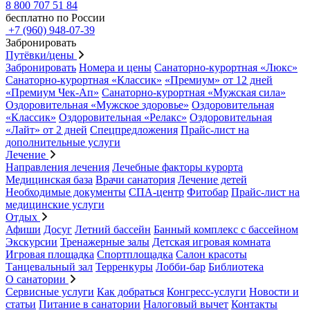
8 800 707 51 84
бесплатно по России
+7 (960) 948-07-39
Забронировать
Путёвки/цены
Забронировать
Номера и цены
Санаторно-курортная «Люкс»
Санаторно-курортная «Классик»
«Премиум» от 12 дней
«Премиум Чек-Ап»
Санаторно-курортная «Мужская сила»
Оздоровительная «Мужское здоровье»
Оздоровительная
«Классик»
Оздоровительная «Релакс»
Оздоровительная
«Лайт» от 2 дней
Спецпредложения
Прайс-лист на
дополнительные услуги
Лечение
Направления лечения
Лечебные факторы курорта
Медицинская база
Врачи санатория
Лечение детей
Необходимые документы
СПА-центр
Фитобар
Прайс-лист на
медицинские услуги
Отдых
Афиши
Досуг
Летний бассейн
Банный комплекс с бассейном
Экскурсии
Тренажерные залы
Детская игровая комната
Игровая площадка
Спортплощадка
Салон красоты
Танцевальный зал
Терренкуры
Лобби-бар
Библиотека
О санатории
Сервисные услуги
Как добраться
Конгресс-услуги
Новости и
статьи
Питание в санатории
Налоговый вычет
Контакты