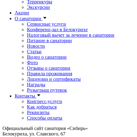
Терренкуры
Экскурсии
Акции
О санатории
Сервисные услуги
Конференц-зал в Белокурихе
Налоговый вычет за лечение в санатории
Питание в санатории
Новости
Статьи
Видео о санатории
Фото
Отзывы о санатории
Правила проживания
Лицензии и сертификаты
Награды
Розыгрыш путевок
Контакты
Конгресс-услуги
Как добраться
Реквизиты
Способы оплаты
Официальный сайт санатория «Сибирь»
Белокуриха, ул. Славского, 67