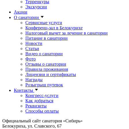
Терренкуры
Экскурсии
Акции
О санатории
Сервисные услуги
Конференц-зал в Белокурихе
Налоговый вычет за лечение в санатории
Питание в санатории
Новости
Статьи
Видео о санатории
Фото
Отзывы о санатории
Правила проживания
Лицензии и сертификаты
Награды
Розыгрыш путевок
Контакты
Конгресс-услуги
Как добраться
Реквизиты
Способы оплаты
Официальный сайт санатория «Сибирь»
Белокуриха, ул. Славского, 67