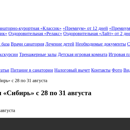
анаторно-курортная «Классик»
«Премиум» от 12 дней
«Премиум
сик»
Оздоровительная «Релакс»
Оздоровительная «Лайт» от 2 дн
 база
Врачи санатория
Лечение детей
Необходимые документы
С
кскурсии
Тренажерные залы
Детская игровая комната
Игровая п
татьи
Питание в санатории
Налоговый вычет
Контакты
Фото
Вид
ирь» с 28 по 31 августа
 «Сибирь» с 28 по 31 августа