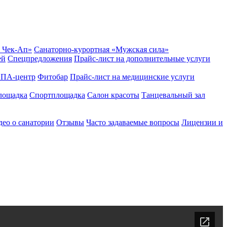
 Чек-Ап»
Санаторно-курортная «Мужская сила»
ей
Спецпредложения
Прайс-лист на дополнительные услуги
ПА-центр
Фитобар
Прайс-лист на медицинские услуги
лощадка
Спортплощадка
Салон красоты
Танцевальный зал
ео о санатории
Отзывы
Часто задаваемые вопросы
Лицензии и