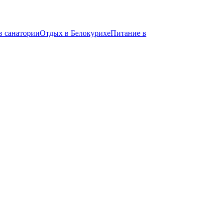
в санатории
Отдых в Белокурихе
Питание в