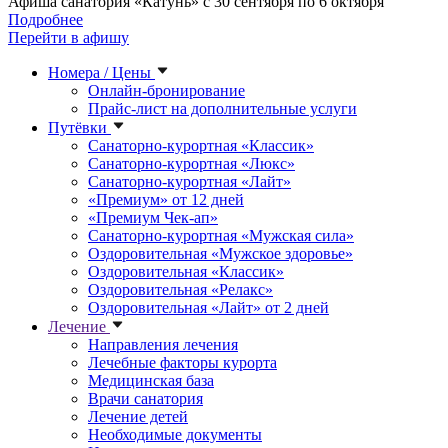
Афиша санатория «Катунь» с 30 сентября по 6 октября
Подробнее
Перейти в афишу
Номера / Цены
Онлайн-бронирование
Прайс-лист на дополнительные услуги
Путёвки
Санаторно-курортная «Классик»
Санаторно-курортная «Люкс»
Санаторно-курортная «Лайт»
«Премиум» от 12 дней
«Премиум Чек-ап»
Санаторно-курортная «Мужская сила»
Оздоровительная «Мужское здоровье»
Оздоровительная «Классик»
Оздоровительная «Релакс»
Оздоровительная «Лайт» от 2 дней
Лечение
Направления лечения
Лечебные факторы курорта
Медицинская база
Врачи санатория
Лечение детей
Необходимые документы