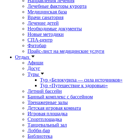
Направления лечения
Лечебные факторы курорта
Медицинская база
Врачи санатория
Лечение детей
Необходимые документы
Новые методики
СПА-центр
Фитобар
Прайс-лист на медицинские услуги
Отдых
Афиши
Досуг
Туры
Тур «Белокуриха — сила источников»
Тур «Путешествие к здоровью»
Летний бассейн
Банный комплекс с бассейном
Тренажерные залы
Детская игровая комната
Игровая площадка
Спортплощадка
Танцевальный зал
Лобби-бар
Библиотека