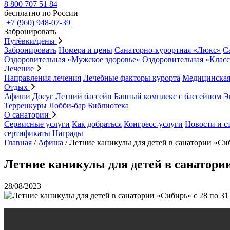
8 800 707 51 84
бесплатно по России
+7 (960) 948-07-39
Забронировать
Путёвки/цены
Забронировать
Номера и цены
Санаторно-курортная «Люкс»
С
Оздоровительная «Мужское здоровье»
Оздоровительная «Клас
Лечение
Направления лечения
Лечебные факторы курорта
Медицинская
Отдых
Афиши
Досуг
Летний бассейн
Банный комплекс с бассейном
Э
Терренкуры
Лобби-бар
Библиотека
О санатории
Сервисные услуги
Как добраться
Конгресс-услуги
Новости и с
сертификаты
Награды
Главная
/
Афиша
/
Летние каникулы для детей в санатории «Сиб
Летние каникулы для детей в санатории
28/08/2023