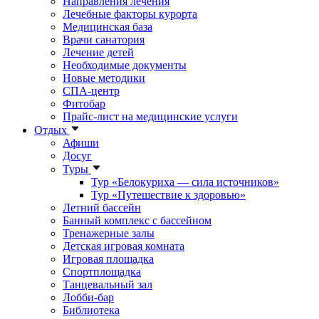
Направления лечения
Лечебные факторы курорта
Медицинская база
Врачи санатория
Лечение детей
Необходимые документы
Новые методики
СПА-центр
Фитобар
Прайс-лист на медицинские услуги
Отдых
Афиши
Досуг
Туры
Тур «Белокуриха — сила источников»
Тур «Путешествие к здоровью»
Летний бассейн
Банный комплекс с бассейном
Тренажерные залы
Детская игровая комната
Игровая площадка
Спортплощадка
Танцевальный зал
Лобби-бар
Библиотека