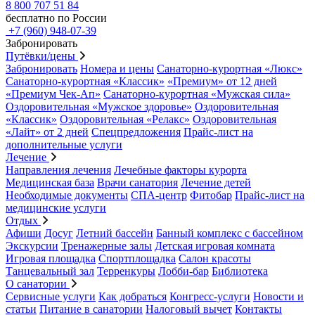
8 800 707 51 84
бесплатно по России
+7 (960) 948-07-39
Забронировать
Путёвки/цены
Забронировать
Номера и цены
Санаторно-курортная «Люкс»
Санаторно-курортная «Классик»
«Премиум» от 12 дней
«Премиум Чек-Ап»
Санаторно-курортная «Мужская сила»
Оздоровительная «Мужское здоровье»
Оздоровительная
«Классик»
Оздоровительная «Релакс»
Оздоровительная
«Лайт» от 2 дней
Спецпредложения
Прайс-лист на
дополнительные услуги
Лечение
Направления лечения
Лечебные факторы курорта
Медицинская база
Врачи санатория
Лечение детей
Необходимые документы
СПА-центр
Фитобар
Прайс-лист на
медицинские услуги
Отдых
Афиши
Досуг
Летний бассейн
Банный комплекс с бассейном
Экскурсии
Тренажерные залы
Детская игровая комната
Игровая площадка
Спортплощадка
Салон красоты
Танцевальный зал
Терренкуры
Лобби-бар
Библиотека
О санатории
Сервисные услуги
Как добраться
Конгресс-услуги
Новости и
статьи
Питание в санатории
Налоговый вычет
Контакты