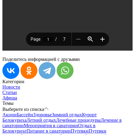
Поделитесь информацией с друзьями
Категории
Новости
Статьи
Афиша
Темы
Выберите из списка
Акции
Бассейн
Здоровье
Зимний отдых
Курорт
Белокуриха
Летний отдых
Лечебные процедуры
Лечение в
санатории
Мероприятия в санатории
Отдых в
Белокурихе
Питание в санатории
Путевки
Путевки