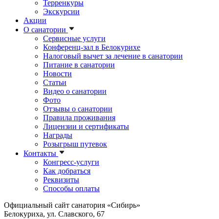
Терренкуры
Экскурсии
Акции
О санатории
Сервисные услуги
Конференц-зал в Белокурихе
Налоговый вычет за лечение в санатории
Питание в санатории
Новости
Статьи
Видео о санатории
Фото
Отзывы о санатории
Правила проживания
Лицензии и сертификаты
Награды
Розыгрыш путевок
Контакты
Конгресс-услуги
Как добраться
Реквизиты
Способы оплаты
Официальный сайт санатория «Сибирь»
Белокуриха, ул. Славского, 67