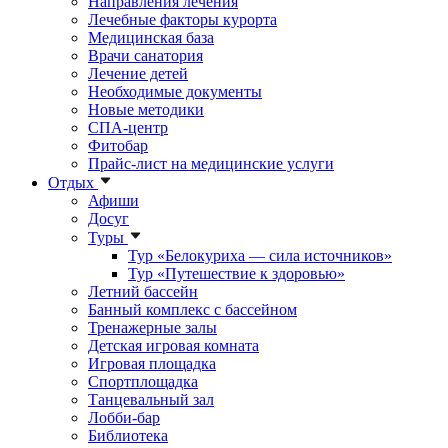
Направления лечения
Лечебные факторы курорта
Медицинская база
Врачи санатория
Лечение детей
Необходимые документы
Новые методики
СПА-центр
Фитобар
Прайс-лист на медицинские услуги
Отдых
Афиши
Досуг
Туры
Тур «Белокуриха — сила источников»
Тур «Путешествие к здоровью»
Летний бассейн
Банный комплекс с бассейном
Тренажерные залы
Детская игровая комната
Игровая площадка
Спортплощадка
Танцевальный зал
Лобби-бар
Библиотека