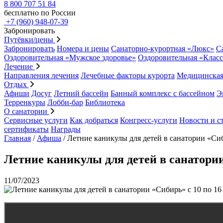
8 800 707 51 84
бесплатно по России
+7 (960) 948-07-39
Забронировать
Путёвки/цены
Забронировать
Номера и цены
Санаторно-курортная «Люкс»
С
Оздоровительная «Мужское здоровье»
Оздоровительная «Клас
Лечение
Направления лечения
Лечебные факторы курорта
Медицинская
Отдых
Афиши
Досуг
Летний бассейн
Банный комплекс с бассейном
Э
Терренкуры
Лобби-бар
Библиотека
О санатории
Сервисные услуги
Как добраться
Конгресс-услуги
Новости и с
сертификаты
Награды
Главная
/
Афиша
/
Летние каникулы для детей в санатории «Сиб
Летние каникулы для детей в санатории
11/07/2023