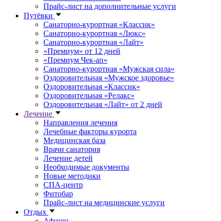
Прайс-лист на дополнительные услуги
Путёвки
Санаторно-курортная «Классик»
Санаторно-курортная «Люкс»
Санаторно-курортная «Лайт»
«Премиум» от 12 дней
«Премиум Чек-ап»
Санаторно-курортная «Мужская сила»
Оздоровительная «Мужское здоровье»
Оздоровительная «Классик»
Оздоровительная «Релакс»
Оздоровительная «Лайт» от 2 дней
Лечение
Направления лечения
Лечебные факторы курорта
Медицинская база
Врачи санатория
Лечение детей
Необходимые документы
Новые методики
СПА-центр
Фитобар
Прайс-лист на медицинские услуги
Отдых
Афиши