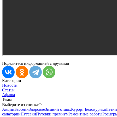
Поделитесь информацией с друзьями
Категории
Новости
Статьи
Афиша
Темы
Выберите из списка
Акции
Бассейн
Здоровье
Зимний отдых
Курорт Белокуриха
Летни
санатории
Путевки
Путевки премиум
Ремонтные работы
Розыгр