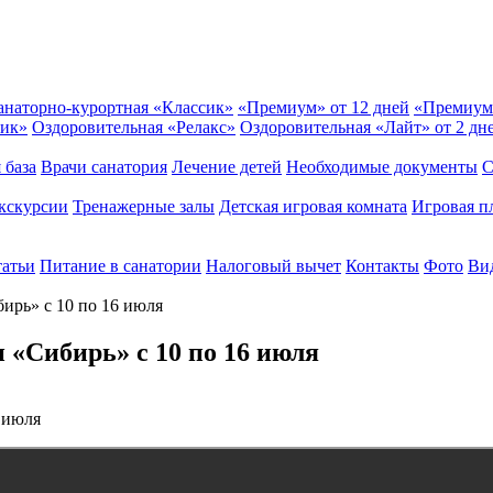
анаторно-курортная «Классик»
«Премиум» от 12 дней
«Премиум
сик»
Оздоровительная «Релакс»
Оздоровительная «Лайт» от 2 дн
 база
Врачи санатория
Лечение детей
Необходимые документы
С
кскурсии
Тренажерные залы
Детская игровая комната
Игровая п
татьи
Питание в санатории
Налоговый вычет
Контакты
Фото
Вид
ирь» с 10 по 16 июля
 «Сибирь» с 10 по 16 июля