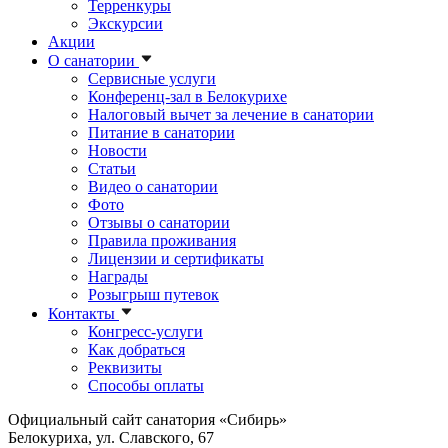
Терренкуры
Экскурсии
Акции
О санатории
Сервисные услуги
Конференц-зал в Белокурихе
Налоговый вычет за лечение в санатории
Питание в санатории
Новости
Статьи
Видео о санатории
Фото
Отзывы о санатории
Правила проживания
Лицензии и сертификаты
Награды
Розыгрыш путевок
Контакты
Конгресс-услуги
Как добраться
Реквизиты
Способы оплаты
Официальный сайт санатория «Сибирь»
Белокуриха, ул. Славского, 67