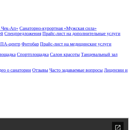
 Чек-Ап»
Санаторно-курортная «Мужская сила»
ей
Спецпредложения
Прайс-лист на дополнительные услуги
ПА-центр
Фитобар
Прайс-лист на медицинские услуги
лощадка
Спортплощадка
Салон красоты
Танцевальный зал
ео о санатории
Отзывы
Часто задаваемые вопросы
Лицензии и