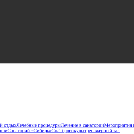
й отдых
Лечебные процедуры
Лечение в санатории
Мероприятия 
ыши
Санаторий «Сибирь»
Спа
Терренкуры
тренажерный зал