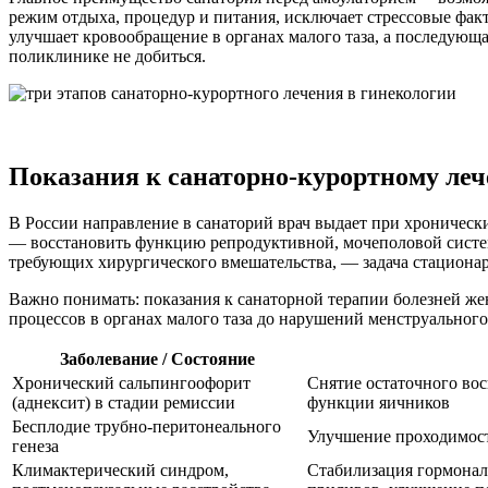
режим отдыха, процедур и питания, исключает стрессовые факт
улучшает кровообращение в органах малого таза, а последующа
поликлинике не добиться.
Показания к санаторно-курортному леч
В России направление в санаторий врач выдает при хроническ
— восстановить функцию репродуктивной, мочеполовой систем
требующих хирургического вмешательства, — задача стационара
Важно понимать: показания к санаторной терапии болезней ж
процессов в органах малого таза до нарушений менструальног
Заболевание / Состояние
Хронический сальпингоофорит
Снятие остаточного вос
(аднексит) в стадии ремиссии
функции яичников
Бесплодие трубно-перитонеального
Улучшение проходимост
генеза
Климактерический синдром,
Стабилизация гормонал