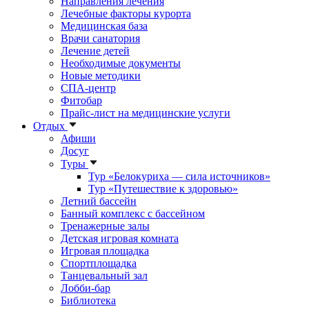
Направления лечения
Лечебные факторы курорта
Медицинская база
Врачи санатория
Лечение детей
Необходимые документы
Новые методики
СПА-центр
Фитобар
Прайс-лист на медицинские услуги
Отдых
Афиши
Досуг
Туры
Тур «Белокуриха — сила источников»
Тур «Путешествие к здоровью»
Летний бассейн
Банный комплекс с бассейном
Тренажерные залы
Детская игровая комната
Игровая площадка
Спортплощадка
Танцевальный зал
Лобби-бар
Библиотека