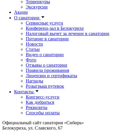
Терренкуры
Экскурсии
Акции
О санатории
Сервисные услуги
Конференц-зал в Белокурихе
Налоговый вычет за лечение в санатории
Питание в санатории
Новости
Статьи
Видео о санатории
Фото
Отзывы о санатории
Правила проживания
Лицензии и сертификаты
Награды
Розыгрыш путевок
Контакты
Конгресс-услуги
Как добраться
Реквизиты
Способы оплаты
Официальный сайт санатория «Сибирь»
Белокуриха, ул. Славского, 67