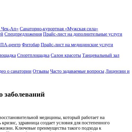
 Чек-Ап»
Санаторно-курортная «Мужская сила»
ей
Спецпредложения
Прайс-лист на дополнительные услуги
ПА-центр
Фитобар
Прайс-лист на медицинские услуги
лощадка
Спортплощадка
Салон красоты
Танцевальный зал
ео о санатории
Отзывы
Часто задаваемые вопросы
Лицензии и
ю заболеваний
восстановительной медицины, который работает на
ь кризис, здравница создает условия для постепенного
й жизни. Ключевые преимущества такого подхода к