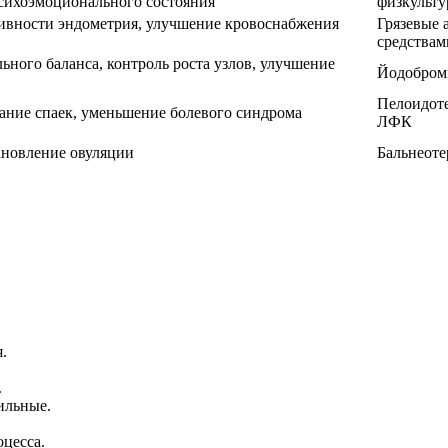
сихоэмоционального состояния
физкульту
ивности эндометрия, улучшение кровоснабжения
Грязевые 
средствам
ного баланса, контроль роста узлов, улучшение
Йодобромн
Пелоидоте
вание спаек, уменьшение болевого синдрома
ЛФК
ановление овуляции
Бальнеоте
.
.
ильные.
цесса.