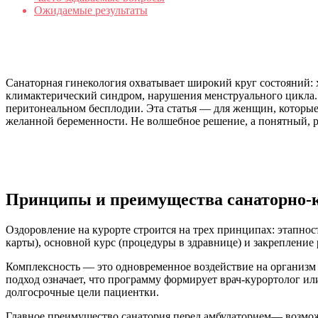
Ожидаемые результаты
Санаторная гинекология охватывает широкий круг состояний: 
климактерический синдром, нарушения менструального цикла.
перитонеальном бесплодии. Эта статья — для женщин, которые
желанной беременности. Не волшебное решение, а понятный, 
Принципы и преимущества санаторно-к
Оздоровление на курорте строится на трех принципах: этапно
карты), основной курс (процедуры в здравнице) и закрепление
Комплексность — это одновременное воздействие на организм
подход означает, что программу формирует врач-курортолог ил
долгосрочные цели пациентки.
Главное преимущество санатория перед амбулаторием— возмож