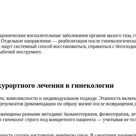
хронические воспалительные заболевания органов малого таза,
 Отдельное направление — реабилитация после гинекологически
 ищут системный способ восстановиться, справиться с бесплод
рабочий инструмент.
урортного лечения в гинекологии
сти, комплексности и индивидуальном подходе. Этапность включ
 результатов (рекомендации по образу жизни после возвращения 
 женщины разными методами: бальнеотерапия, физиотерапия, ле
и гинеколог строго под конкретного пациента — учитывая не тол
ность создать настоящую лечебную среду. В санатории пациент