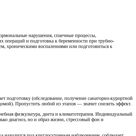
 гормональные нарушения, спаечные процессы,
х операций и подготовка к беременности при трубно-
ием, хроническими воспалениями или подготовиться к
ает подготовку (обследование, получение санаторно-курортной
домой). Пропустить любой из этапов — значит снизить эффект.
чебная физкультура, диета и климатотерапия. Индивидуальный
ько диагноз, но и образ жизни, стрессовый фон и
ка находится под круглосуточным наблюдением, соблюдает