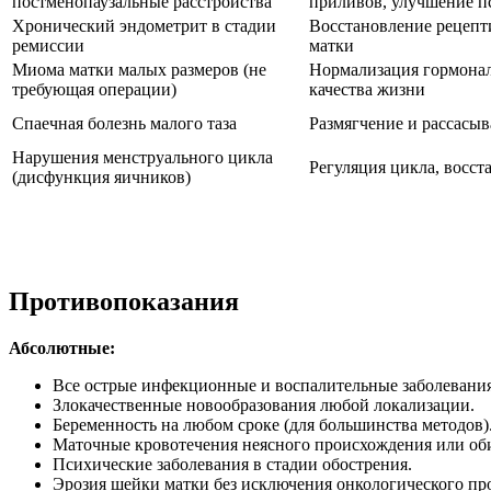
постменопаузальные расстройства
приливов, улучшение п
Хронический эндометрит в стадии
Восстановление рецепт
ремиссии
матки
Миома матки малых размеров (не
Нормализация гормональ
требующая операции)
качества жизни
Спаечная болезнь малого таза
Размягчение и рассасы
Нарушения менструального цикла
Регуляция цикла, восст
(дисфункция яичников)
Противопоказания
Абсолютные:
Все острые инфекционные и воспалительные заболевания
Злокачественные новообразования любой локализации.
Беременность на любом сроке (для большинства методов)
Маточные кровотечения неясного происхождения или об
Психические заболевания в стадии обострения.
Эрозия шейки матки без исключения онкологического про