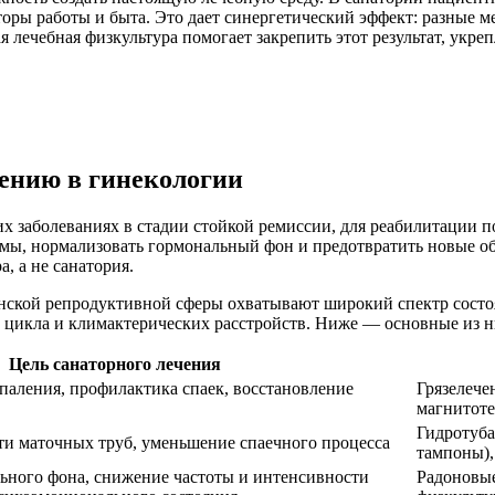
оры работы и быта. Это дает синергетический эффект: разные м
я лечебная физкультура помогает закрепить этот результат, укре
ению в гинекологии
их заболеваниях в стадии стойкой ремиссии, для реабилитации 
ы, нормализовать гормональный фон и предотвратить новые об
, а не санатория.
енской репродуктивной сферы охватывают широкий спектр сост
о цикла и климактерических расстройств. Ниже — основные из н
Цель санаторного лечения
паления, профилактика спаек, восстановление
Грязелече
магнитоте
Гидротуба
и маточных труб, уменьшение спаечного процесса
тампоны),
ьного фона, снижение частоты и интенсивности
Радоновые