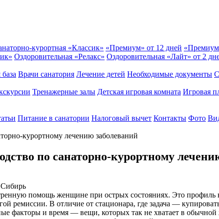
анаторно-курортная «Классик»
«Премиум» от 12 дней
«Премиум
сик»
Оздоровительная «Релакс»
Оздоровительная «Лайт» от 2 дн
 база
Врачи санатория
Лечение детей
Необходимые документы
С
кскурсии
Тренажерные залы
Детская игровая комната
Игровая п
татьи
Питание в санатории
Налоговый вычет
Контакты
Фото
Вид
наторно-курортному лечению заболеваний
водство по санаторно-курортному лечени
стренную помощь женщине при острых состояниях. Это профиль 
лгой ремиссии. В отличие от стационара, где задача — купироват
дные факторы и время — вещи, которых так не хватает в обычно