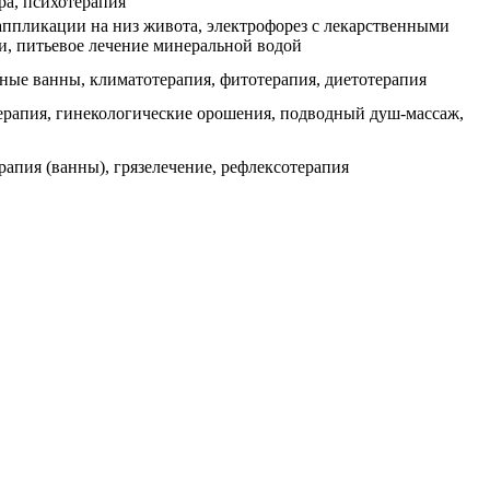
ра, психотерапия
аппликации на низ живота, электрофорез с лекарственными
и, питьевое лечение минеральной водой
ые ванны, климатотерапия, фитотерапия, диетотерапия
рапия, гинекологические орошения, подводный душ-массаж,
рапия (ванны), грязелечение, рефлексотерапия