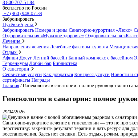
8 800 707 51 84
бесплатно по России
+7 (960) 948-07-39
Забронировать
Путёвки/цены
Забронировать
Номера и цены
Санаторно-курортная «Люкс»
С
Оздоровительная «Мужское здоровье»
Оздоровительная «Клас
Лечение
Направления лечения
Лечебные факторы курорта
Медицинская
Отдых
Афиши
Досуг
Летний бассейн
Банный комплекс с бассейном
Э
Терренкуры
Лобби-бар
Библиотека
О санатории
Сервисные услуги
Как добраться
Конгресс-услуги
Новости и с
сертификаты
Награды
Главная
/
Гинекология в санатории: полное руководство по са
Гинекология в санатории: полное руко
29/04/2026
Санаторно-курортное лечение в гинекологии — это не про эк
перспективу: закрепить результат терапии и дать ресурс для до
восстановления. Здесь нет спешки. Есть отдых, режим, приро