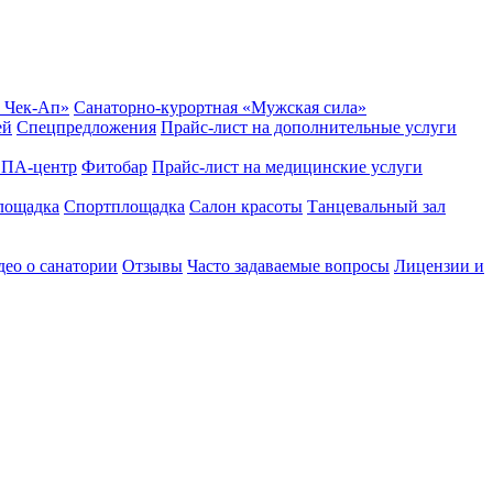
 Чек-Ап»
Санаторно-курортная «Мужская сила»
ей
Спецпредложения
Прайс-лист на дополнительные услуги
ПА-центр
Фитобар
Прайс-лист на медицинские услуги
лощадка
Спортплощадка
Салон красоты
Танцевальный зал
ео о санатории
Отзывы
Часто задаваемые вопросы
Лицензии и