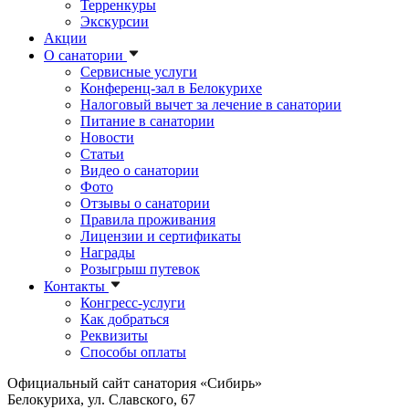
Терренкуры
Экскурсии
Акции
О санатории
Сервисные услуги
Конференц-зал в Белокурихе
Налоговый вычет за лечение в санатории
Питание в санатории
Новости
Статьи
Видео о санатории
Фото
Отзывы о санатории
Правила проживания
Лицензии и сертификаты
Награды
Розыгрыш путевок
Контакты
Конгресс-услуги
Как добраться
Реквизиты
Способы оплаты
Официальный сайт санатория «Сибирь»
Белокуриха, ул. Славского, 67