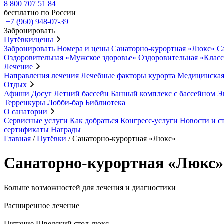
8 800 707 51 84
бесплатно по России
+7 (960) 948-07-39
Забронировать
Путёвки/цены
Забронировать
Номера и цены
Санаторно-курортная «Люкс»
С
Оздоровительная «Мужское здоровье»
Оздоровительная «Клас
Лечение
Направления лечения
Лечебные факторы курорта
Медицинская
Отдых
Афиши
Досуг
Летний бассейн
Банный комплекс с бассейном
Э
Терренкуры
Лобби-бар
Библиотека
О санатории
Сервисные услуги
Как добраться
Конгресс-услуги
Новости и с
сертификаты
Награды
Главная
/
Путёвки
/
Санаторно-курортная «Люкс»
Санаторно-курортная «Люкс»
Больше возможностей для лечения и диагностики
Расширенное лечение
Питание Шведский стол-люкс