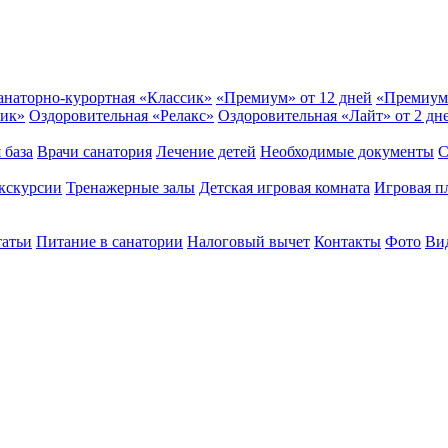
анаторно-курортная «Классик»
«Премиум» от 12 дней
«Премиум
сик»
Оздоровительная «Релакс»
Оздоровительная «Лайт» от 2 дн
 база
Врачи санатория
Лечение детей
Необходимые документы
С
кскурсии
Тренажерные залы
Детская игровая комната
Игровая п
татьи
Питание в санатории
Налоговый вычет
Контакты
Фото
Вид