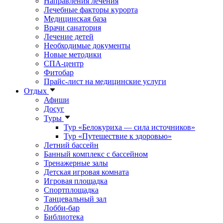
Направления лечения
Лечебные факторы курорта
Медицинская база
Врачи санатория
Лечение детей
Необходимые документы
Новые методики
СПА-центр
Фитобар
Прайс-лист на медицинские услуги
Отдых
Афиши
Досуг
Туры
Тур «Белокуриха — сила источников»
Тур «Путешествие к здоровью»
Летний бассейн
Банный комплекс с бассейном
Тренажерные залы
Детская игровая комната
Игровая площадка
Спортплощадка
Танцевальный зал
Лобби-бар
Библиотека