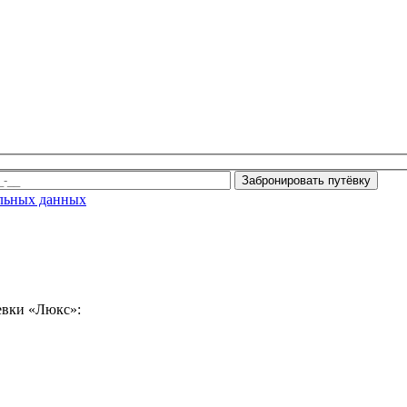
альных данных
евки «Люкс»: