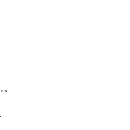
тов
.