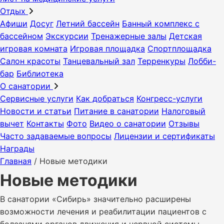
Отдых
Афиши
Досуг
Летний бассейн
Банный комплекс с
бассейном
Экскурсии
Тренажерные залы
Детская
игровая комната
Игровая площадка
Спортплощадка
Салон красоты
Танцевальный зал
Терренкуры
Лобби-
бар
Библиотека
О санатории
Сервисные услуги
Как добраться
Конгресс-услуги
Новости и статьи
Питание в санатории
Налоговый
вычет
Контакты
Фото
Видео о санатории
Отзывы
Часто задаваемые вопросы
Лицензии и сертификаты
Награды
Главная
/
Новые методики
Новые методики
В санатории «Сибирь» значительно расширены
возможности лечения и реабилитации пациентов с