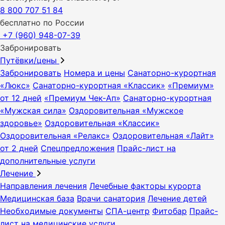
8 800 707 51 84
бесплатно по России
+7 (960) 948-07-39
Забронировать
Путёвки/цены
Забронировать
Номера и цены
Санаторно-курортная
«Люкс»
Санаторно-курортная «Классик»
«Премиум»
от 12 дней
«Премиум Чек-Ап»
Санаторно-курортная
«Мужская сила»
Оздоровительная «Мужское
здоровье»
Оздоровительная «Классик»
Оздоровительная «Релакс»
Оздоровительная «Лайт»
от 2 дней
Спецпредложения
Прайс-лист на
дополнительные услуги
Лечение
Направления лечения
Лечебные факторы курорта
Медицинская база
Врачи санатория
Лечение детей
Необходимые документы
СПА-центр
Фитобар
Прайс-
лист на медицинские услуги