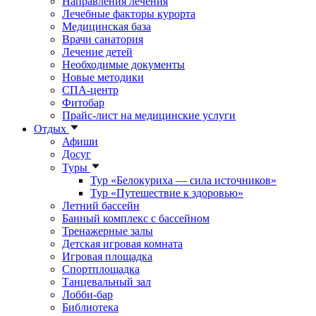
Направления лечения
Лечебные факторы курорта
Медицинская база
Врачи санатория
Лечение детей
Необходимые документы
Новые методики
СПА-центр
Фитобар
Прайс-лист на медицинские услуги
Отдых
Афиши
Досуг
Туры
Тур «Белокуриха — сила источников»
Тур «Путешествие к здоровью»
Летний бассейн
Банный комплекс с бассейном
Тренажерные залы
Детская игровая комната
Игровая площадка
Спортплощадка
Танцевальный зал
Лобби-бар
Библиотека