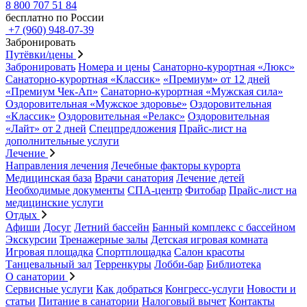
8 800 707 51 84
бесплатно по России
+7 (960) 948-07-39
Забронировать
Путёвки/цены
Забронировать
Номера и цены
Санаторно-курортная «Люкс»
Санаторно-курортная «Классик»
«Премиум» от 12 дней
«Премиум Чек-Ап»
Санаторно-курортная «Мужская сила»
Оздоровительная «Мужское здоровье»
Оздоровительная
«Классик»
Оздоровительная «Релакс»
Оздоровительная
«Лайт» от 2 дней
Спецпредложения
Прайс-лист на
дополнительные услуги
Лечение
Направления лечения
Лечебные факторы курорта
Медицинская база
Врачи санатория
Лечение детей
Необходимые документы
СПА-центр
Фитобар
Прайс-лист на
медицинские услуги
Отдых
Афиши
Досуг
Летний бассейн
Банный комплекс с бассейном
Экскурсии
Тренажерные залы
Детская игровая комната
Игровая площадка
Спортплощадка
Салон красоты
Танцевальный зал
Терренкуры
Лобби-бар
Библиотека
О санатории
Сервисные услуги
Как добраться
Конгресс-услуги
Новости и
статьи
Питание в санатории
Налоговый вычет
Контакты