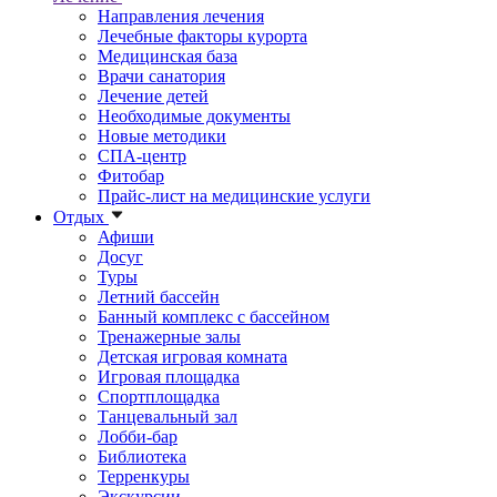
Направления лечения
Лечебные факторы курорта
Медицинская база
Врачи санатория
Лечение детей
Необходимые документы
Новые методики
СПА-центр
Фитобар
Прайс-лист на медицинские услуги
Отдых
Афиши
Досуг
Туры
Летний бассейн
Банный комплекс с бассейном
Тренажерные залы
Детская игровая комната
Игровая площадка
Спортплощадка
Танцевальный зал
Лобби-бар
Библиотека
Терренкуры
Экскурсии